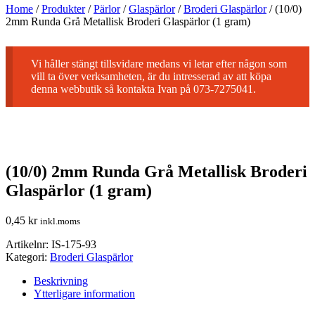
Home
/
Produkter
/
Pärlor
/
Glaspärlor
/
Broderi Glaspärlor
/
(10/0)
2mm Runda Grå Metallisk Broderi Glaspärlor (1 gram)
Vi håller stängt tillsvidare medans vi letar efter någon som
vill ta över verksamheten, är du intresserad av att köpa
denna webbutik så kontakta Ivan på 073-7275041.
(10/0) 2mm Runda Grå Metallisk Broderi
Glaspärlor (1 gram)
0,45
kr
inkl.moms
Artikelnr:
IS-175-93
Kategori:
Broderi Glaspärlor
Beskrivning
Ytterligare information