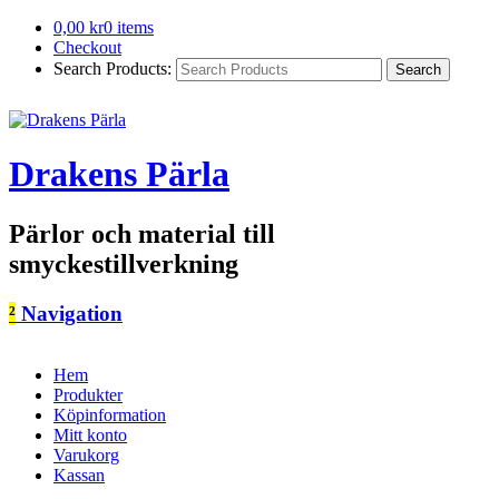
0,00
kr
0 items
Checkout
Search Products:
Drakens Pärla
Pärlor och material till
smyckestillverkning
²
Navigation
Hem
Produkter
Köpinformation
Mitt konto
Varukorg
Kassan