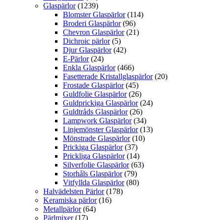
Glaspärlor
(1239)
Blomster Glaspärlor
(114)
Broderi Glaspärlor
(96)
Chevron Glaspärlor
(21)
Dichroic pärlor
(5)
Djur Glaspärlor
(42)
E-Pärlor
(24)
Enkla Glaspärlor
(466)
Fasetterade Kristallglaspärlor
(20)
Frostade Glaspärlor
(45)
Guldfolie Glaspärlor
(26)
Guldprickiga Glaspärlor
(24)
Guldtråds Glaspärlor
(26)
Lampwork Glaspärlor
(34)
Linjemönster Glaspärlor
(13)
Mönstrade Glaspärlor
(10)
Prickiga Glaspärlor
(37)
Prickliga Glaspärlor
(14)
Silverfolie Glaspärlor
(63)
Storhåls Glaspärlor
(79)
Vitfyllda Glaspärlor
(80)
Halvädelsten Pärlor
(178)
Keramiska pärlor
(16)
Metallpärlor
(64)
Pärlmixer
(17)