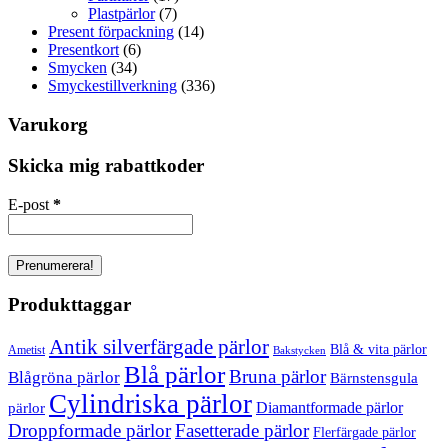
Plastpärlor
(7)
Present förpackning
(14)
Presentkort
(6)
Smycken
(34)
Smyckestillverkning
(336)
Varukorg
Skicka mig rabattkoder
E-post
*
Produkttaggar
Antik silverfärgade pärlor
Blå & vita pärlor
Ametist
Bakstycken
Blå pärlor
Bruna pärlor
Blågröna pärlor
Bärnstensgula
Cylindriska pärlor
Diamantformade pärlor
pärlor
Droppformade pärlor
Fasetterade pärlor
Flerfärgade pärlor