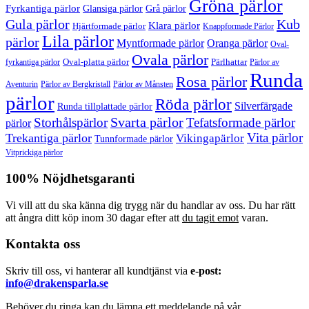
Gröna pärlor
Fyrkantiga pärlor
Glansiga pärlor
Grå pärlor
Gula pärlor
Kub
Klara pärlor
Hjärtformade pärlor
Knappformade Pärlor
Lila pärlor
pärlor
Myntformade pärlor
Oranga pärlor
Oval-
Ovala pärlor
Oval-platta pärlor
Pärlhattar
fyrkantiga pärlor
Pärlor av
Runda
Rosa pärlor
Pärlor av Bergkristall
Aventurin
Pärlor av Månsten
pärlor
Röda pärlor
Silverfärgade
Runda tillplattade pärlor
Svarta pärlor
Storhålspärlor
Tefatsformade pärlor
pärlor
Vita pärlor
Trekantiga pärlor
Vikingapärlor
Tunnformade pärlor
Vitprickiga pärlor
100% Nöjdhetsgaranti
Vi vill att du ska känna dig trygg när du handlar av oss. Du har rätt
att ångra ditt köp inom 30 dagar efter att
du tagit emot
varan.
Kontakta oss
Skriv till oss, vi hanterar all kundtjänst via
e-post:
info@drakensparla.se
Behöver du ringa kan du lämna ett meddelande på vår