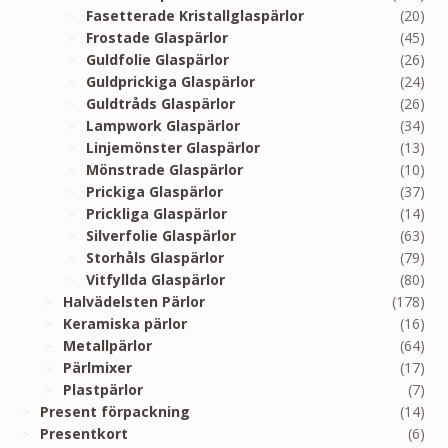
Fasetterade Kristallglaspärlor
(20)
Frostade Glaspärlor
(45)
Guldfolie Glaspärlor
(26)
Guldprickiga Glaspärlor
(24)
Guldtråds Glaspärlor
(26)
Lampwork Glaspärlor
(34)
Linjemönster Glaspärlor
(13)
Mönstrade Glaspärlor
(10)
Prickiga Glaspärlor
(37)
Prickliga Glaspärlor
(14)
Silverfolie Glaspärlor
(63)
Storhåls Glaspärlor
(79)
Vitfyllda Glaspärlor
(80)
Halvädelsten Pärlor
(178)
Keramiska pärlor
(16)
Metallpärlor
(64)
Pärlmixer
(17)
Plastpärlor
(7)
Present förpackning
(14)
Presentkort
(6)