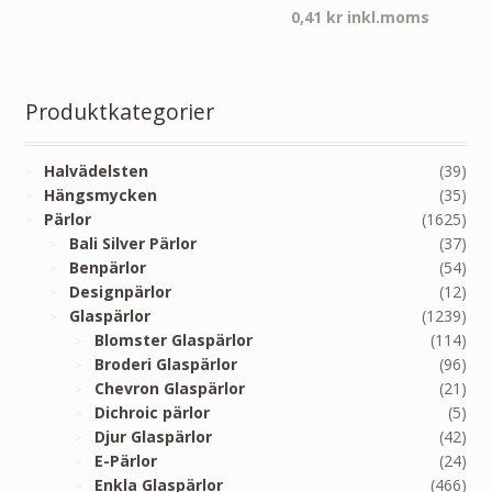
0,41
kr
inkl.moms
Produktkategorier
Halvädelsten
(39)
Hängsmycken
(35)
Pärlor
(1625)
Bali Silver Pärlor
(37)
Benpärlor
(54)
Designpärlor
(12)
Glaspärlor
(1239)
Blomster Glaspärlor
(114)
Broderi Glaspärlor
(96)
Chevron Glaspärlor
(21)
Dichroic pärlor
(5)
Djur Glaspärlor
(42)
E-Pärlor
(24)
Enkla Glaspärlor
(466)