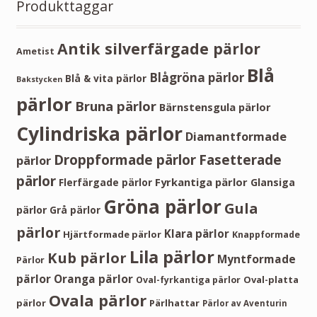
Produkttaggar
Antik silverfärgade pärlor
Ametist
Blå
Blågröna pärlor
Blå & vita pärlor
Bakstycken
pärlor
Bruna pärlor
Bärnstensgula pärlor
Cylindriska pärlor
Diamantformade
Droppformade pärlor
Fasetterade
pärlor
pärlor
Fyrkantiga pärlor
Flerfärgade pärlor
Glansiga
Gröna pärlor
Gula
pärlor
Grå pärlor
pärlor
Klara pärlor
Hjärtformade pärlor
Knappformade
Lila pärlor
Kub pärlor
Myntformade
Pärlor
pärlor
Oranga pärlor
Oval-platta
Oval-fyrkantiga pärlor
Ovala pärlor
pärlor
Pärlhattar
Pärlor av Aventurin