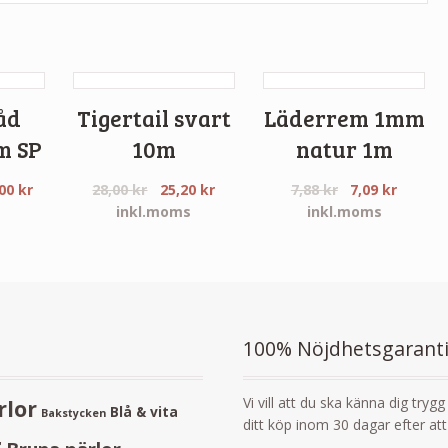
åd
Tigertail svart
Läderrem 1mm
m SP
10m
natur 1m
,00
kr
28,00
kr
25,20
kr
7,88
kr
7,09
kr
s
inkl.moms
inkl.moms
100% Nöjdhetsgarant
Vi vill att du ska känna dig tryg
rlor
Blå & vita
Bakstycken
ditt köp inom 30 dagar efter at
r