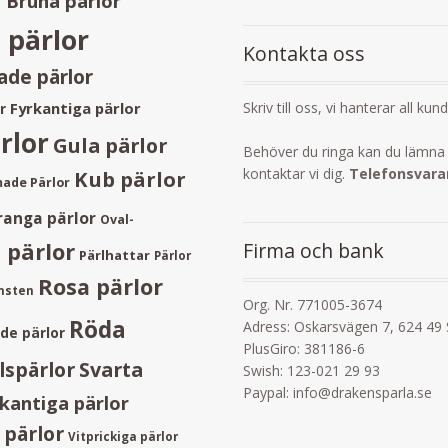
Bruna pärlor
 pärlor
Kontakta oss
de pärlor
Skriv till oss, vi hanterar all kun
Fyrkantiga pärlor
r
rlor
Gula pärlor
Behöver du ringa kan du lämna 
kontaktar vi dig.
Telefonsvarar
Kub pärlor
ade Pärlor
ranga pärlor
Oval-
Firma och bank
 pärlor
Pärlhattar
Pärlor
Rosa pärlor
ånsten
Org. Nr. 771005-3674
Röda
Adress: Oskarsvägen 7, 624 49
ade pärlor
PlusGiro: 381186-6
lspärlor
Svarta
Swish: 123-021 29 93
Paypal: info@drakensparla.se
kantiga pärlor
 pärlor
Vitprickiga pärlor