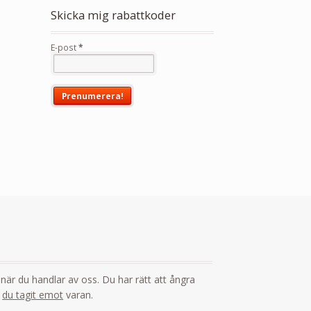
Skicka mig rabattkoder
E-post
*
i
g när du handlar av oss. Du har rätt att ångra
t
du tagit emot
varan.