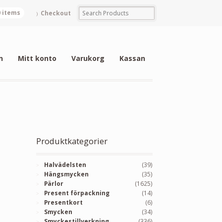
0 items
Checkout
n
Mitt konto
Varukorg
Kassan
Produktkategorier
Halvädelsten
(39)
Hängsmycken
(35)
Pärlor
(1625)
Present förpackning
(14)
Presentkort
(6)
Smycken
(34)
Smyckestillverkning
(336)