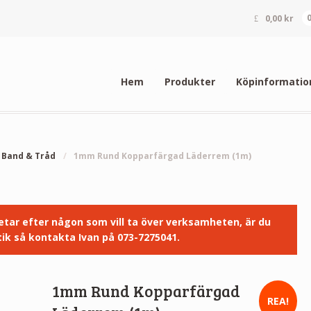
0,00
kr
Hem
Produkter
Köpinformatio
Band & Tråd
/
1mm Rund Kopparfärgad Läderrem (1m)
 letar efter någon som vill ta över verksamheten, är du
ik så kontakta Ivan på 073-7275041.
1mm Rund Kopparfärgad
REA!