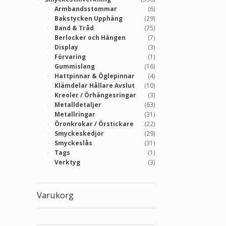
Armbandsstommar
(6)
Bakstycken Upphäng
(29)
Band & Tråd
(75)
Berlocker och Hängen
(7)
Display
(3)
Förvaring
(1)
Gummislang
(16)
Hattpinnar & Öglepinnar
(4)
Klämdelar Hållare Avslut
(10)
Kreoler / Örhängesringar
(3)
Metalldetaljer
(63)
Metallringar
(31)
Öronkrokar / Örstickare
(22)
Smyckeskedjor
(29)
Smyckeslås
(31)
Tags
(1)
Verktyg
(3)
Varukorg