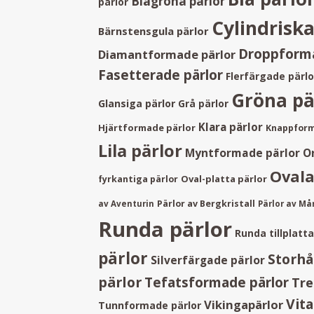
Blågröna pärlor
pärlor
Cylindriska
Bärnstensgula pärlor
Droppforma
Diamantformade pärlor
Fasetterade pärlor
Flerfärgade pärlo
Gröna pä
Glansiga pärlor
Grå pärlor
Klara pärlor
Hjärtformade pärlor
Knappform
Lila pärlor
Myntformade pärlor
O
Ovala
Oval-platta pärlor
fyrkantiga pärlor
Pärlor av Bergkristall
av Aventurin
Pärlor av M
Runda pärlor
Runda tillplatt
pärlor
Storhå
Silverfärgade pärlor
pärlor
Tefatsformade pärlor
Tre
Vita
Vikingapärlor
Tunnformade pärlor