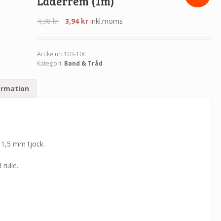
Läderrem (1m)
4,38
kr
3,94
kr
inkl.moms
Artikelnr:
103-10C
Kategori:
Band & Tråd
ormation
 1,5 mm tjock.
rulle.