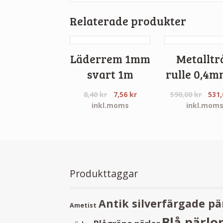
Relaterade produkter
Läderrem 1mm
Metalltr
svart 1m
rulle 0,4m
8,40
kr
7,56
kr
590,00
kr
531
inkl.moms
inkl.mom
Produkttaggar
Antik silverfärgade pä
Ametist
Blå pärlo