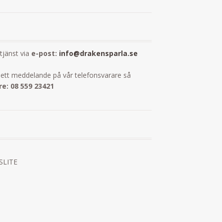
dtjänst via
e-post:
info@drakensparla.se
ett meddelande på vår telefonsvarare så
e: 08 559 23421
 SLITE