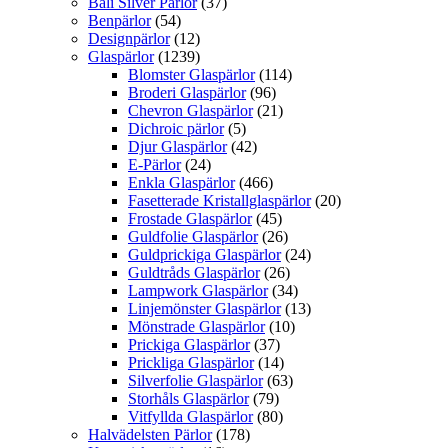
Bali Silver Pärlor
(37)
Benpärlor
(54)
Designpärlor
(12)
Glaspärlor
(1239)
Blomster Glaspärlor
(114)
Broderi Glaspärlor
(96)
Chevron Glaspärlor
(21)
Dichroic pärlor
(5)
Djur Glaspärlor
(42)
E-Pärlor
(24)
Enkla Glaspärlor
(466)
Fasetterade Kristallglaspärlor
(20)
Frostade Glaspärlor
(45)
Guldfolie Glaspärlor
(26)
Guldprickiga Glaspärlor
(24)
Guldtråds Glaspärlor
(26)
Lampwork Glaspärlor
(34)
Linjemönster Glaspärlor
(13)
Mönstrade Glaspärlor
(10)
Prickiga Glaspärlor
(37)
Prickliga Glaspärlor
(14)
Silverfolie Glaspärlor
(63)
Storhåls Glaspärlor
(79)
Vitfyllda Glaspärlor
(80)
Halvädelsten Pärlor
(178)