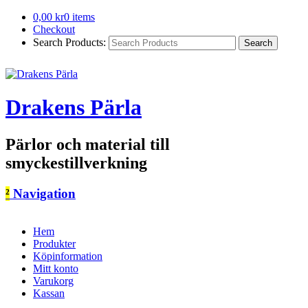
0,00
kr
0 items
Checkout
Search Products:
Drakens Pärla
Pärlor och material till
smyckestillverkning
²
Navigation
Hem
Produkter
Köpinformation
Mitt konto
Varukorg
Kassan