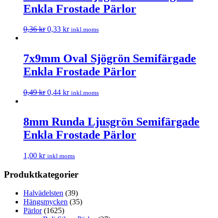
Enkla Frostade Pärlor
0,36
kr
0,33
kr
inkl.moms
7x9mm Oval Sjögrön Semifärgade
Enkla Frostade Pärlor
0,49
kr
0,44
kr
inkl.moms
8mm Runda Ljusgrön Semifärgade
Enkla Frostade Pärlor
1,00
kr
inkl.moms
Produktkategorier
Halvädelsten
(39)
Hängsmycken
(35)
Pärlor
(1625)