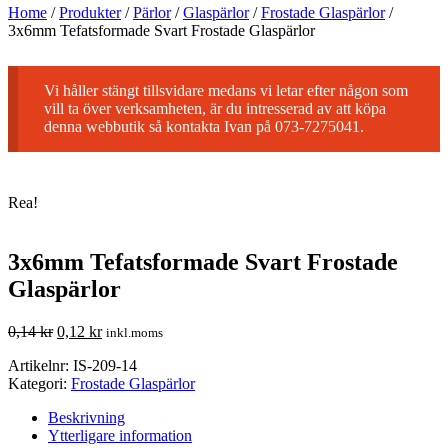
Home
/
Produkter
/
Pärlor
/
Glaspärlor
/
Frostade Glaspärlor
/
3x6mm Tefatsformade Svart Frostade Glaspärlor
Vi håller stängt tillsvidare medans vi letar efter någon som
vill ta över verksamheten, är du intresserad av att köpa
denna webbutik så kontakta Ivan på 073-7275041.
Rea!
3x6mm Tefatsformade Svart Frostade
Glaspärlor
0,14
kr
0,12
kr
inkl.moms
Artikelnr:
IS-209-14
Kategori:
Frostade Glaspärlor
Beskrivning
Ytterligare information