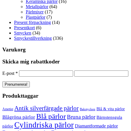
Keramiska pärlor
(16)
Metallpärlor
(64)
Pärlmixer
(17)
Plastpärlor
(7)
Present förpackning
(14)
Presentkort
(6)
Smycken
(34)
Smyckestillverkning
(336)
Varukorg
Skicka mig rabattkoder
E-post
*
Produkttaggar
Antik silverfärgade pärlor
Blå & vita pärlor
Ametist
Bakstycken
Blå pärlor
Bruna pärlor
Blågröna pärlor
Bärnstensgula
Cylindriska pärlor
Diamantformade pärlor
pärlor