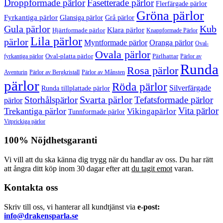
Droppformade pärlor
Fasetterade pärlor
Flerfärgade pärlor
Gröna pärlor
Fyrkantiga pärlor
Glansiga pärlor
Grå pärlor
Gula pärlor
Kub
Klara pärlor
Hjärtformade pärlor
Knappformade Pärlor
Lila pärlor
pärlor
Myntformade pärlor
Oranga pärlor
Oval-
Ovala pärlor
Oval-platta pärlor
Pärlhattar
fyrkantiga pärlor
Pärlor av
Runda
Rosa pärlor
Pärlor av Bergkristall
Aventurin
Pärlor av Månsten
pärlor
Röda pärlor
Silverfärgade
Runda tillplattade pärlor
Svarta pärlor
Storhålspärlor
Tefatsformade pärlor
pärlor
Vita pärlor
Trekantiga pärlor
Vikingapärlor
Tunnformade pärlor
Vitprickiga pärlor
100% Nöjdhetsgaranti
Vi vill att du ska känna dig trygg när du handlar av oss. Du har rätt
att ångra ditt köp inom 30 dagar efter att
du tagit emot
varan.
Kontakta oss
Skriv till oss, vi hanterar all kundtjänst via
e-post:
info@drakensparla.se