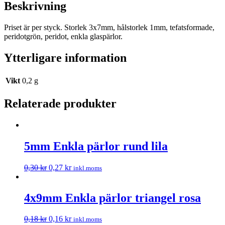
Beskrivning
Priset är per styck. Storlek 3x7mm, hålstorlek 1mm, tefatsformade,
peridotgrön, peridot, enkla glaspärlor.
Ytterligare information
Vikt
0,2 g
Relaterade produkter
5mm Enkla pärlor rund lila
0,30
kr
0,27
kr
inkl.moms
4x9mm Enkla pärlor triangel rosa
0,18
kr
0,16
kr
inkl.moms