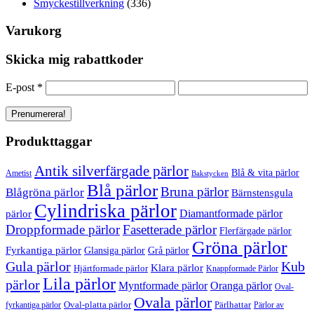
Smyckestillverkning
(336)
Varukorg
Skicka mig rabattkoder
E-post
*
Produkttaggar
Antik silverfärgade pärlor
Blå & vita pärlor
Ametist
Bakstycken
Blå pärlor
Bruna pärlor
Blågröna pärlor
Bärnstensgula
Cylindriska pärlor
Diamantformade pärlor
pärlor
Droppformade pärlor
Fasetterade pärlor
Flerfärgade pärlor
Gröna pärlor
Fyrkantiga pärlor
Glansiga pärlor
Grå pärlor
Gula pärlor
Kub
Klara pärlor
Hjärtformade pärlor
Knappformade Pärlor
Lila pärlor
pärlor
Myntformade pärlor
Oranga pärlor
Oval-
Ovala pärlor
Oval-platta pärlor
Pärlhattar
fyrkantiga pärlor
Pärlor av