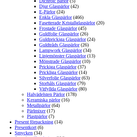
Dichroic pärlor
(5)
Djur Glaspärlor
(42)
E-Pärlor
(24)
Enkla Glaspärlor
(466)
Fasetterade Kristallglaspärlor
(20)
Frostade Glaspärlor
(45)
Guldfolie Glaspärlor
(26)
Guldprickiga Glaspärlor
(24)
Guldtråds Glaspärlor
(26)
Lampwork Glaspärlor
(34)
Linjemönster Glaspärlor
(13)
Mönstrade Glaspärlor
(10)
Prickiga Glaspärlor
(37)
Prickliga Glaspärlor
(14)
Silverfolie Glaspärlor
(63)
Storhåls Glaspärlor
(79)
Vitfyllda Glaspärlor
(80)
Halvädelsten Pärlor
(178)
Keramiska pärlor
(16)
Metallpärlor
(64)
Pärlmixer
(17)
Plastpärlor
(7)
Present förpackning
(14)
Presentkort
(6)
Smycken
(34)