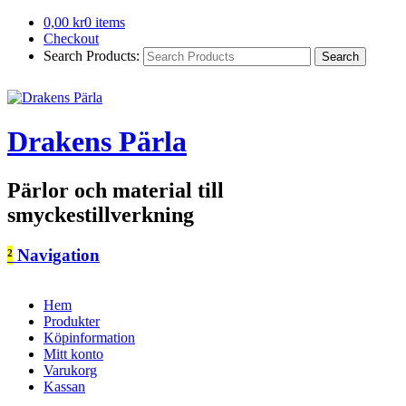
0,00
kr
0 items
Checkout
Search Products:
Drakens Pärla
Pärlor och material till
smyckestillverkning
²
Navigation
Hem
Produkter
Köpinformation
Mitt konto
Varukorg
Kassan