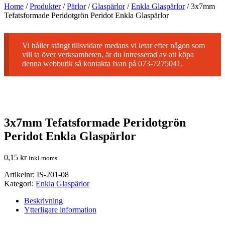
Home
/
Produkter
/
Pärlor
/
Glaspärlor
/
Enkla Glaspärlor
/
3x7mm
Tefatsformade Peridotgrön Peridot Enkla Glaspärlor
Vi håller stängt tillsvidare medans vi letar efter någon som
vill ta över verksamheten, är du intresserad av att köpa
denna webbutik så kontakta Ivan på 073-7275041.
3x7mm Tefatsformade Peridotgrön
Peridot Enkla Glaspärlor
0,15
kr
inkl.moms
Artikelnr:
IS-201-08
Kategori:
Enkla Glaspärlor
Beskrivning
Ytterligare information