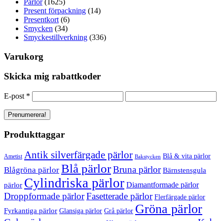
Pärlor
(1625)
Present förpackning
(14)
Presentkort
(6)
Smycken
(34)
Smyckestillverkning
(336)
Varukorg
Skicka mig rabattkoder
E-post
*
Produkttaggar
Antik silverfärgade pärlor
Blå & vita pärlor
Ametist
Bakstycken
Blå pärlor
Bruna pärlor
Blågröna pärlor
Bärnstensgula
Cylindriska pärlor
Diamantformade pärlor
pärlor
Droppformade pärlor
Fasetterade pärlor
Flerfärgade pärlor
Gröna pärlor
Fyrkantiga pärlor
Glansiga pärlor
Grå pärlor