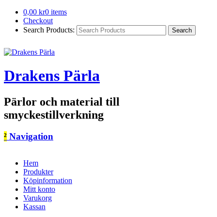
0,00
kr
0 items
Checkout
Search Products:
Drakens Pärla
Pärlor och material till
smyckestillverkning
²
Navigation
Hem
Produkter
Köpinformation
Mitt konto
Varukorg
Kassan