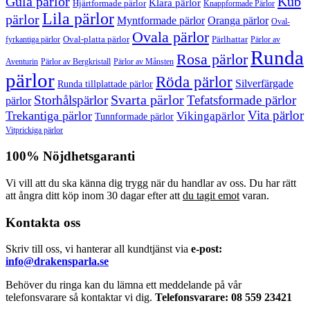
Gula pärlor
Kub
Klara pärlor
Hjärtformade pärlor
Knappformade Pärlor
Lila pärlor
pärlor
Myntformade pärlor
Oranga pärlor
Oval-
Ovala pärlor
Oval-platta pärlor
Pärlhattar
fyrkantiga pärlor
Pärlor av
Runda
Rosa pärlor
Pärlor av Bergkristall
Aventurin
Pärlor av Månsten
pärlor
Röda pärlor
Silverfärgade
Runda tillplattade pärlor
Svarta pärlor
Storhålspärlor
Tefatsformade pärlor
pärlor
Vita pärlor
Trekantiga pärlor
Vikingapärlor
Tunnformade pärlor
Vitprickiga pärlor
100% Nöjdhetsgaranti
Vi vill att du ska känna dig trygg när du handlar av oss. Du har rätt
att ångra ditt köp inom 30 dagar efter att
du tagit emot
varan.
Kontakta oss
Skriv till oss, vi hanterar all kundtjänst via
e-post:
info@drakensparla.se
Behöver du ringa kan du lämna ett meddelande på vår
telefonsvarare så kontaktar vi dig.
Telefonsvarare: 08 559 23421