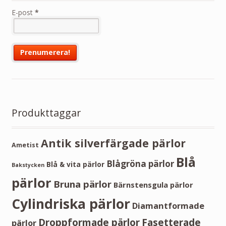
E-post
*
Produkttaggar
Antik silverfärgade pärlor
Ametist
Blå
Blågröna pärlor
Blå & vita pärlor
Bakstycken
pärlor
Bruna pärlor
Bärnstensgula pärlor
Cylindriska pärlor
Diamantformade
Droppformade pärlor
Fasetterade
pärlor