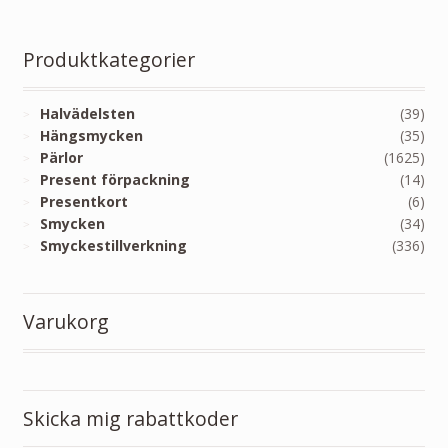
Produktkategorier
Halvädelsten
(39)
Hängsmycken
(35)
Pärlor
(1625)
Present förpackning
(14)
Presentkort
(6)
Smycken
(34)
Smyckestillverkning
(336)
Varukorg
Skicka mig rabattkoder