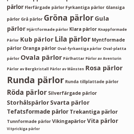
pärlor
Fyrkantiga pärlor
Flerfärgade pärlor
Glansiga
Gröna pärlor
Gula
pärlor
Grå pärlor
pärlor
Klara pärlor
Hjärtformade pärlor
Knappformade
Lila pärlor
Kub pärlor
Myntformade
Pärlor
pärlor
Oranga pärlor
Oval-platta
Oval-fyrkantiga pärlor
Ovala pärlor
pärlor
Pärlhattar
Pärlor av Aventurin
Rosa pärlor
Pärlor av Bergkristall
Pärlor av Månsten
Runda pärlor
Runda tillplattade pärlor
Röda pärlor
Silverfärgade pärlor
Storhålspärlor
Svarta pärlor
Tefatsformade pärlor
Trekantiga pärlor
Vita pärlor
Vikingapärlor
Tunnformade pärlor
Vitprickiga pärlor