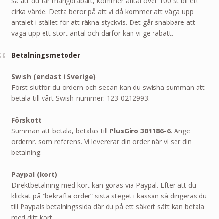
så att du får mängdrabatt, kommer antal över 100 st bli ett
cirka värde. Detta beror på att vi då kommer att väga upp
antalet i stället för att räkna styckvis. Det går snabbare att
väga upp ett stort antal och därför kan vi ge rabatt.
Betalningsmetoder
Swish (endast i Sverige)
Först slutför du ordern och sedan kan du swisha summan att
betala till vårt Swish-nummer: 123-0212993.
Förskott
Summan att betala, betalas till
PlusGiro 381186-6
. Ange
ordernr. som referens. Vi levererar din order när vi ser din
betalning.
Paypal (kort)
Direktbetalning med kort kan göras via Paypal. Efter att du
klickat på “bekräfta order” sista steget i kassan så dirigeras du
till Paypals betalningssida där du på ett säkert sätt kan betala
med ditt kort.