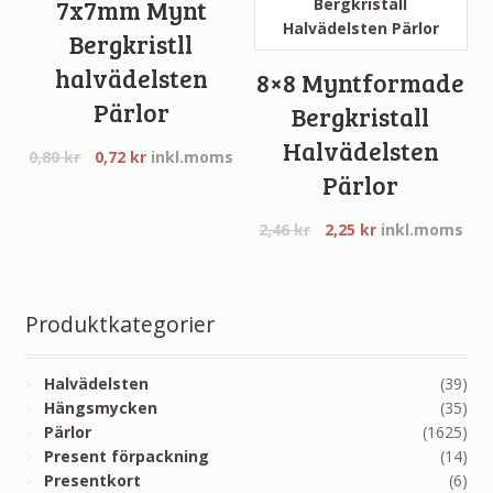
7x7mm Mynt
Bergkristll
halvädelsten
8×8 Myntformade
Pärlor
Bergkristall
Halvädelsten
0,80
kr
0,72
kr
inkl.moms
Pärlor
2,46
kr
2,25
kr
inkl.moms
Produktkategorier
Halvädelsten
(39)
Hängsmycken
(35)
Pärlor
(1625)
Present förpackning
(14)
Presentkort
(6)