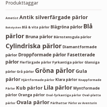
Produkttaggar
Antik silverfärgade pärlor
Ametist
Blå
Blågröna pärlor
Blå & vita pärlor
Bakstycken
pärlor
Bruna pärlor
Bärnstensgula pärlor
Cylindriska pärlor
Diamantformade
Droppformade pärlor
Fasetterade
pärlor
pärlor
Fyrkantiga pärlor
Flerfärgade pärlor
Glansiga
Gröna pärlor
Gula
pärlor
Grå pärlor
pärlor
Klara pärlor
Hjärtformade pärlor
Knappformade
Lila pärlor
Kub pärlor
Myntformade
Pärlor
pärlor
Oranga pärlor
Oval-platta
Oval-fyrkantiga pärlor
Ovala pärlor
pärlor
Pärlhattar
Pärlor av Aventurin