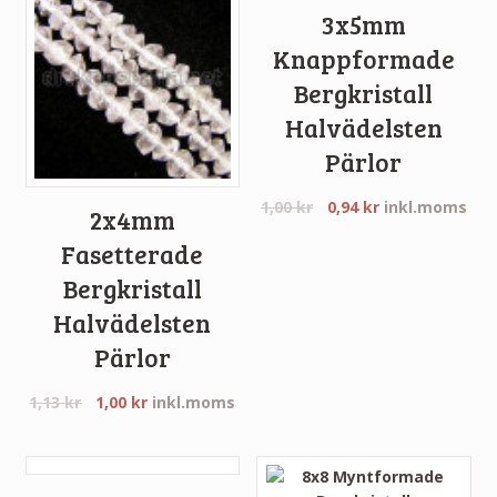
3x5mm
Knappformade
Bergkristall
Halvädelsten
Pärlor
1,00
kr
0,94
kr
inkl.moms
2x4mm
Fasetterade
Bergkristall
Halvädelsten
Pärlor
1,13
kr
1,00
kr
inkl.moms