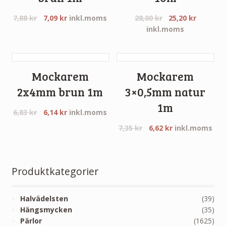
7,88
kr
7,09
kr
inkl.moms
28,00
kr
25,20
kr
inkl.moms
Mockarem
Mockarem
2x4mm brun 1m
3×0,5mm natur
1m
6,83
kr
6,14
kr
inkl.moms
7,35
kr
6,62
kr
inkl.moms
Produktkategorier
Halvädelsten
(39)
Hängsmycken
(35)
Pärlor
(1625)