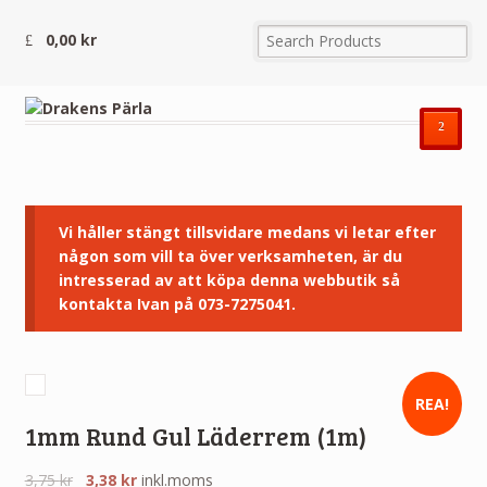
0,00
kr
²
Vi håller stängt tillsvidare medans vi letar efter
någon som vill ta över verksamheten, är du
intresserad av att köpa denna webbutik så
kontakta Ivan på 073-7275041.
REA!
1mm Rund Gul Läderrem (1m)
3,75
kr
3,38
kr
inkl.moms