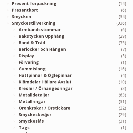
Present förpackning
(14)
Presentkort
(6)
Smycken
(34)
Smyckestillverkning
(336)
Armbandsstommar
(6)
Bakstycken Upphäng
(29)
Band & Tråd
(75)
Berlocker och Hängen
(7)
Display
(3)
Förvaring
(1)
Gummislang
(16)
Hattpinnar & Öglepinnar
(4)
Klämdelar Hållare Avslut
(10)
Kreoler / Örhängesringar
(3)
Metalldetaljer
(63)
Metallringar
(31)
Öronkrokar / Örstickare
(22)
Smyckeskedjor
(29)
Smyckeslås
(31)
Tags
(1)