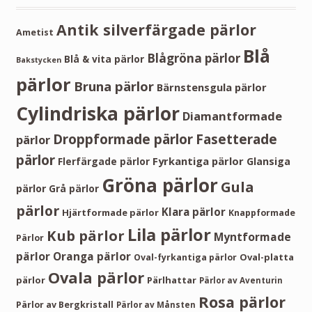
Antik silverfärgade pärlor
Ametist
Blå
Blågröna pärlor
Blå & vita pärlor
Bakstycken
pärlor
Bruna pärlor
Bärnstensgula pärlor
Cylindriska pärlor
Diamantformade
Droppformade pärlor
Fasetterade
pärlor
pärlor
Fyrkantiga pärlor
Flerfärgade pärlor
Glansiga
Gröna pärlor
Gula
pärlor
Grå pärlor
pärlor
Klara pärlor
Hjärtformade pärlor
Knappformade
Lila pärlor
Kub pärlor
Myntformade
Pärlor
pärlor
Oranga pärlor
Oval-platta
Oval-fyrkantiga pärlor
Ovala pärlor
pärlor
Pärlhattar
Pärlor av Aventurin
Rosa pärlor
Pärlor av Bergkristall
Pärlor av Månsten