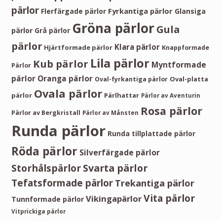
pärlor
Fyrkantiga pärlor
Flerfärgade pärlor
Glansiga
Gröna pärlor
Gula
pärlor
Grå pärlor
pärlor
Klara pärlor
Hjärtformade pärlor
Knappformade
Lila pärlor
Kub pärlor
Myntformade
Pärlor
pärlor
Oranga pärlor
Oval-platta
Oval-fyrkantiga pärlor
Ovala pärlor
pärlor
Pärlhattar
Pärlor av Aventurin
Rosa pärlor
Pärlor av Bergkristall
Pärlor av Månsten
Runda pärlor
Runda tillplattade pärlor
Röda pärlor
Silverfärgade pärlor
Storhålspärlor
Svarta pärlor
Tefatsformade pärlor
Trekantiga pärlor
Vita pärlor
Vikingapärlor
Tunnformade pärlor
Vitprickiga pärlor