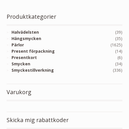
Produktkategorier
Halvädelsten
(39)
Hängsmycken
(35)
Pärlor
(1625)
Present förpackning
(14)
Presentkort
(6)
Smycken
(34)
Smyckestillverkning
(336)
Varukorg
Skicka mig rabattkoder