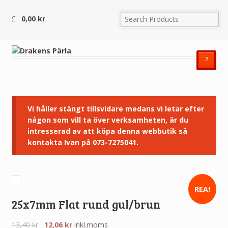
0,00
kr
²
Vi håller stängt tillsvidare medans vi letar efter
någon som vill ta över verksamheten, är du
intresserad av att köpa denna webbutik så
kontakta Ivan på 073-7275041.
REA!
25x7mm Flat rund gul/brun
13,40
kr
12,06
kr
inkl.moms