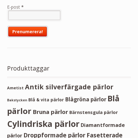
E-post
*
Produkttaggar
Antik silverfärgade pärlor
Ametist
Blå
Blågröna pärlor
Blå & vita pärlor
Bakstycken
pärlor
Bruna pärlor
Bärnstensgula pärlor
Cylindriska pärlor
Diamantformade
Droppformade pärlor
Fasetterade
pärlor