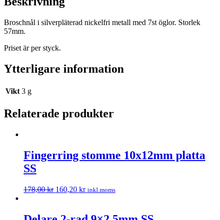
Beskrivning
Broschnål i silverpläterad nickelfri metall med 7st öglor. Storlek
57mm.
Priset är per styck.
Ytterligare information
Vikt
3 g
Relaterade produkter
Fingerring stomme 10x12mm platta
SS
178,00
kr
160,20
kr
inkl.moms
Delare 2-rad 9×2,5mm SS