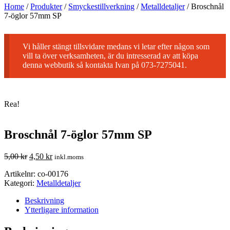
Home
/
Produkter
/
Smyckestillverkning
/
Metalldetaljer
/
Broschnål
7-öglor 57mm SP
Vi håller stängt tillsvidare medans vi letar efter någon som
vill ta över verksamheten, är du intresserad av att köpa
denna webbutik så kontakta Ivan på 073-7275041.
Rea!
Broschnål 7-öglor 57mm SP
5,00
kr
4,50
kr
inkl.moms
Artikelnr:
co-00176
Kategori:
Metalldetaljer
Beskrivning
Ytterligare information