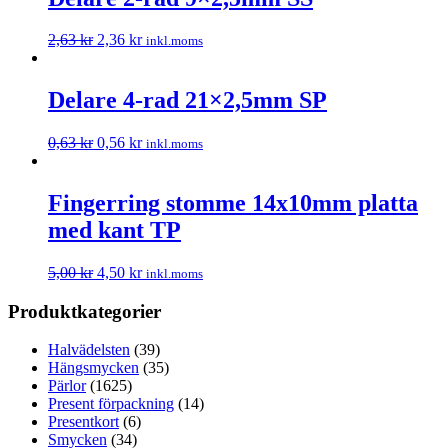
2,63
kr
2,36
kr
inkl.moms
Delare 4-rad 21×2,5mm SP
0,63
kr
0,56
kr
inkl.moms
Fingerring stomme 14x10mm platta
med kant TP
5,00
kr
4,50
kr
inkl.moms
Produktkategorier
Halvädelsten
(39)
Hängsmycken
(35)
Pärlor
(1625)
Present förpackning
(14)
Presentkort
(6)
Smycken
(34)