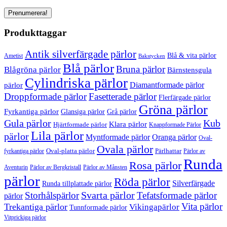
Produkttaggar
Antik silverfärgade pärlor
Blå & vita pärlor
Ametist
Bakstycken
Blå pärlor
Bruna pärlor
Blågröna pärlor
Bärnstensgula
Cylindriska pärlor
Diamantformade pärlor
pärlor
Droppformade pärlor
Fasetterade pärlor
Flerfärgade pärlor
Gröna pärlor
Fyrkantiga pärlor
Glansiga pärlor
Grå pärlor
Gula pärlor
Kub
Klara pärlor
Hjärtformade pärlor
Knappformade Pärlor
Lila pärlor
pärlor
Myntformade pärlor
Oranga pärlor
Oval-
Ovala pärlor
Oval-platta pärlor
Pärlhattar
fyrkantiga pärlor
Pärlor av
Runda
Rosa pärlor
Pärlor av Bergkristall
Aventurin
Pärlor av Månsten
pärlor
Röda pärlor
Silverfärgade
Runda tillplattade pärlor
Svarta pärlor
Storhålspärlor
Tefatsformade pärlor
pärlor
Vita pärlor
Trekantiga pärlor
Vikingapärlor
Tunnformade pärlor
Vitprickiga pärlor