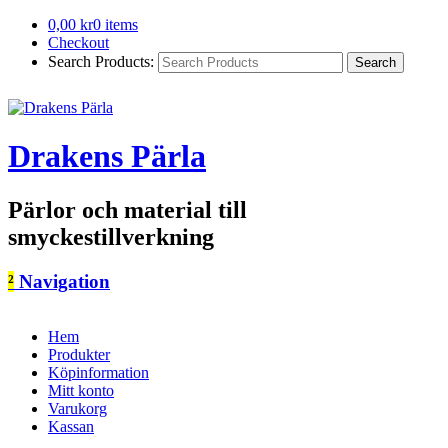
0,00
kr
0 items
Checkout
Search Products:
Drakens Pärla
Pärlor och material till
smyckestillverkning
²
Navigation
Hem
Produkter
Köpinformation
Mitt konto
Varukorg
Kassan