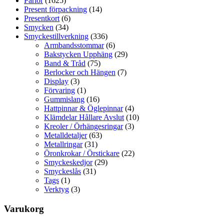
Pärlor
(1625)
Present förpackning
(14)
Presentkort
(6)
Smycken
(34)
Smyckestillverkning
(336)
Armbandsstommar
(6)
Bakstycken Upphäng
(29)
Band & Tråd
(75)
Berlocker och Hängen
(7)
Display
(3)
Förvaring
(1)
Gummislang
(16)
Hattpinnar & Öglepinnar
(4)
Klämdelar Hållare Avslut
(10)
Kreoler / Örhängesringar
(3)
Metalldetaljer
(63)
Metallringar
(31)
Öronkrokar / Örstickare
(22)
Smyckeskedjor
(29)
Smyckeslås
(31)
Tags
(1)
Verktyg
(3)
Varukorg