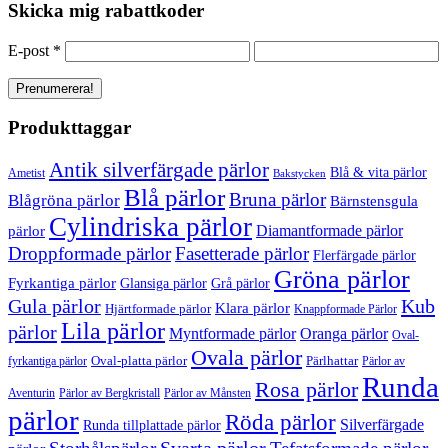
Skicka mig rabattkoder
E-post
*
Produkttaggar
Antik silverfärgade pärlor
Blå & vita pärlor
Ametist
Bakstycken
Blå pärlor
Bruna pärlor
Blågröna pärlor
Bärnstensgula
Cylindriska pärlor
Diamantformade pärlor
pärlor
Droppformade pärlor
Fasetterade pärlor
Flerfärgade pärlor
Gröna pärlor
Fyrkantiga pärlor
Glansiga pärlor
Grå pärlor
Gula pärlor
Kub
Klara pärlor
Hjärtformade pärlor
Knappformade Pärlor
Lila pärlor
pärlor
Myntformade pärlor
Oranga pärlor
Oval-
Ovala pärlor
Oval-platta pärlor
Pärlhattar
fyrkantiga pärlor
Pärlor av
Runda
Rosa pärlor
Pärlor av Bergkristall
Aventurin
Pärlor av Månsten
pärlor
Röda pärlor
Silverfärgade
Runda tillplattade pärlor