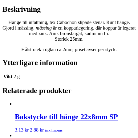
Beskrivning
Hänge till infattning, tex Cabochon slipade stenar.
Runt hänge.
Gjord i mässing,
mässing
är en kopparlegering, där koppar är legerat
med zink. Anik bronsfärgat
,
kadmium fri.
Storlek 25mm.
Hålstrolek i öglan ca 2mm, priset avser per styck.
Ytterligare information
Vikt
2 g
Relaterade produkter
Bakstycke till hänge 22x8mm SP
3,13
kr
2,88
kr
inkl.moms