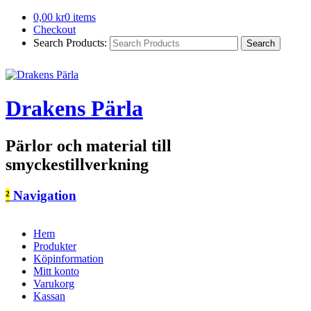
0,00
kr
0 items
Checkout
Search Products:
Drakens Pärla
Pärlor och material till
smyckestillverkning
²
Navigation
Hem
Produkter
Köpinformation
Mitt konto
Varukorg
Kassan