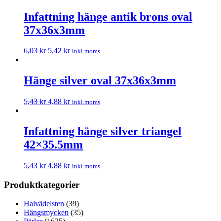
Infattning hänge antik brons oval
37x36x3mm
6,03
kr
5,42
kr
inkl.moms
Hänge silver oval 37x36x3mm
5,43
kr
4,88
kr
inkl.moms
Infattning hänge silver triangel
42×35.5mm
5,43
kr
4,88
kr
inkl.moms
Produktkategorier
Halvädelsten
(39)
Hängsmycken
(35)