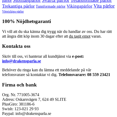
Svarta pärlor
Storhålspärlor
Tefatsformade pärlor
pärlor
Vita pärlor
Trekantiga pärlor
Vikingapärlor
Tunnformade pärlor
Vitprickiga pärlor
100% Nöjdhetsgaranti
Vi vill att du ska känna dig trygg när du handlar av oss. Du har rätt
att ångra ditt köp inom 30 dagar efter att
du tagit emot
varan.
Kontakta oss
Skriv till oss, vi hanterar all kundtjänst via
e-post:
info@drakensparla.se
Behöver du ringa kan du lämna ett meddelande på vår
telefonsvarare så kontaktar vi dig.
Telefonsvarare: 08 559 23421
Firma och bank
Org. Nr. 771005-3674
Adress: Oskarsvägen 7, 624 49 SLITE
PlusGiro: 381186-6
Swish: 123-021 29 93
Paypal: info@drakensparla.se