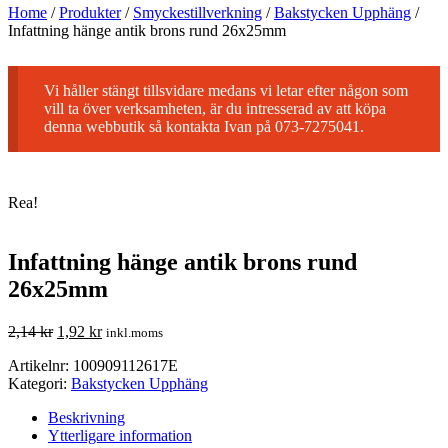
Home
/
Produkter
/
Smyckestillverkning
/
Bakstycken Upphäng
/
Infattning hänge antik brons rund 26x25mm
Vi håller stängt tillsvidare medans vi letar efter någon som
vill ta över verksamheten, är du intresserad av att köpa
denna webbutik så kontakta Ivan på 073-7275041.
Rea!
Infattning hänge antik brons rund
26x25mm
2,14
kr
1,92
kr
inkl.moms
Artikelnr:
100909112617E
Kategori:
Bakstycken Upphäng
Beskrivning
Ytterligare information