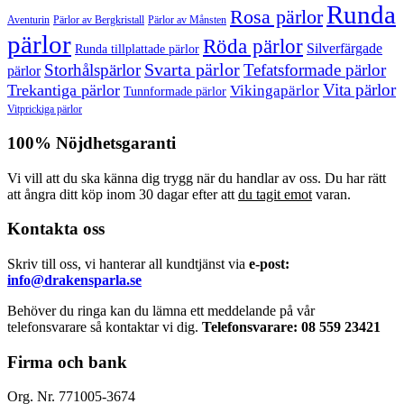
Runda
Rosa pärlor
Pärlor av Bergkristall
Aventurin
Pärlor av Månsten
pärlor
Röda pärlor
Silverfärgade
Runda tillplattade pärlor
Svarta pärlor
Storhålspärlor
Tefatsformade pärlor
pärlor
Vita pärlor
Trekantiga pärlor
Vikingapärlor
Tunnformade pärlor
Vitprickiga pärlor
100% Nöjdhetsgaranti
Vi vill att du ska känna dig trygg när du handlar av oss. Du har rätt
att ångra ditt köp inom 30 dagar efter att
du tagit emot
varan.
Kontakta oss
Skriv till oss, vi hanterar all kundtjänst via
e-post:
info@drakensparla.se
Behöver du ringa kan du lämna ett meddelande på vår
telefonsvarare så kontaktar vi dig.
Telefonsvarare: 08 559 23421
Firma och bank
Org. Nr. 771005-3674