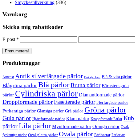
Smyckestillverkning
(336)
Varukorg
Skicka mig rabattkoder
E-post
*
Produkttaggar
Antik silverfärgade pärlor
Blå & vita pärlor
Ametist
Bakstycken
Blå pärlor
Bruna pärlor
Blågröna pärlor
Bärnstensgula
Cylindriska pärlor
Diamantformade pärlor
pärlor
Droppformade pärlor
Fasetterade pärlor
Flerfärgade pärlor
Gröna pärlor
Fyrkantiga pärlor
Glansiga pärlor
Grå pärlor
Gula pärlor
Kub
Klara pärlor
Hjärtformade pärlor
Knappformade Pärlor
Lila pärlor
pärlor
Myntformade pärlor
Oranga pärlor
Oval-
Ovala pärlor
Oval-platta pärlor
Pärlhattar
fyrkantiga pärlor
Pärlor av