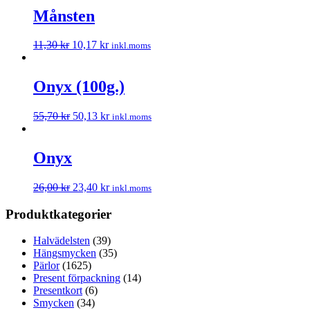
Månsten
11,30
kr
10,17
kr
inkl.moms
Onyx (100g.)
55,70
kr
50,13
kr
inkl.moms
Onyx
26,00
kr
23,40
kr
inkl.moms
Produktkategorier
Halvädelsten
(39)
Hängsmycken
(35)
Pärlor
(1625)
Present förpackning
(14)
Presentkort
(6)
Smycken
(34)