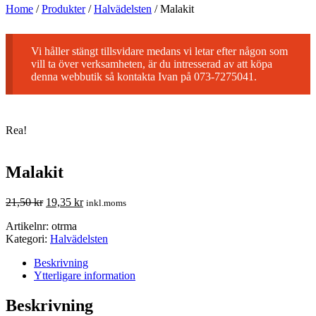
Home
/
Produkter
/
Halvädelsten
/
Malakit
Vi håller stängt tillsvidare medans vi letar efter någon som
vill ta över verksamheten, är du intresserad av att köpa
denna webbutik så kontakta Ivan på 073-7275041.
Rea!
Malakit
21,50
kr
19,35
kr
inkl.moms
Artikelnr:
otrma
Kategori:
Halvädelsten
Beskrivning
Ytterligare information
Beskrivning