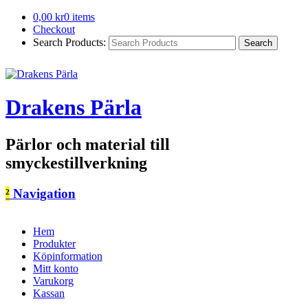
0,00
kr
0 items
Checkout
Search Products:
Drakens Pärla
Pärlor och material till
smyckestillverkning
²
Navigation
Hem
Produkter
Köpinformation
Mitt konto
Varukorg
Kassan