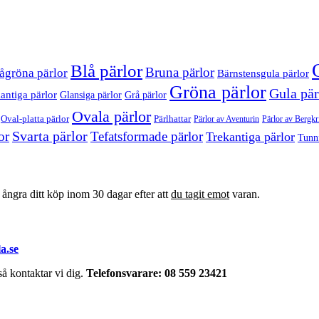
Blå pärlor
Bruna pärlor
ågröna pärlor
Bärnstensgula pärlor
Gröna pärlor
Gula pär
antiga pärlor
Glansiga pärlor
Grå pärlor
Ovala pärlor
Oval-platta pärlor
Pärlhattar
Pärlor av Bergkri
Pärlor av Aventurin
Svarta pärlor
or
Tefatsformade pärlor
Trekantiga pärlor
Tunn
t ångra ditt köp inom 30 dagar efter att
du tagit emot
varan.
a.se
å kontaktar vi dig.
Telefonsvarare: 08 559 23421