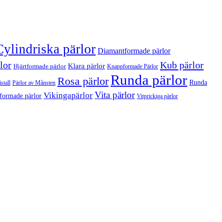
Cylindriska pärlor
Diamantformade pärlor
lor
Kub pärlor
Klara pärlor
Hjärtformade pärlor
Knappformade Pärlor
Runda pärlor
Rosa pärlor
Runda
stall
Pärlor av Månsten
Vita pärlor
Vikingapärlor
formade pärlor
Vitprickiga pärlor