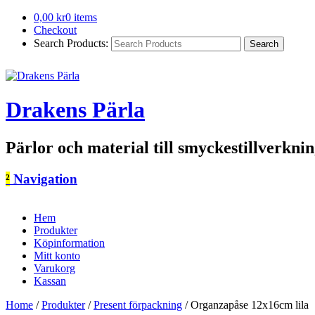
0,00
kr
0 items
Checkout
Search Products:
Drakens Pärla
Pärlor och material till smyckestillverkni
²
Navigation
Hem
Produkter
Köpinformation
Mitt konto
Varukorg
Kassan
Home
/
Produkter
/
Present förpackning
/
Organzapåse 12x16cm lila