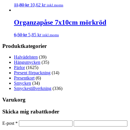
11,80
kr
10,62
kr
inkl.moms
Organzapåse 7x10cm mörkröd
6,50
kr
5,85
kr
inkl.moms
Produktkategorier
Halvädelsten
(39)
Hängsmycken
(35)
Pärlor
(1625)
Present förpackning
(14)
Presentkort
(6)
Smycken
(34)
Smyckestillverkning
(336)
Varukorg
Skicka mig rabattkoder
E-post
*