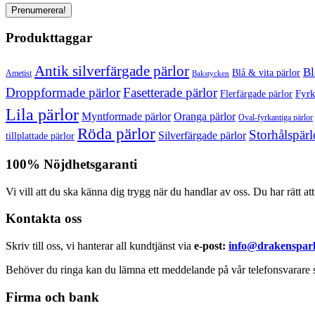
Produkttaggar
Antik silverfärgade pärlor
Bl
Blå & vita pärlor
Ametist
Bakstycken
Droppformade pärlor
Fasetterade pärlor
Fyrk
Flerfärgade pärlor
Lila pärlor
Myntformade pärlor
Oranga pärlor
Oval-fyrkantiga pärlor
Röda pärlor
Storhålspärl
Silverfärgade pärlor
tillplattade pärlor
100% Nöjdhetsgaranti
Vi vill att du ska känna dig trygg när du handlar av oss. Du har rätt at
Kontakta oss
Skriv till oss, vi hanterar all kundtjänst via
e-post:
info@drakensparl
Behöver du ringa kan du lämna ett meddelande på vår telefonsvarare s
Firma och bank