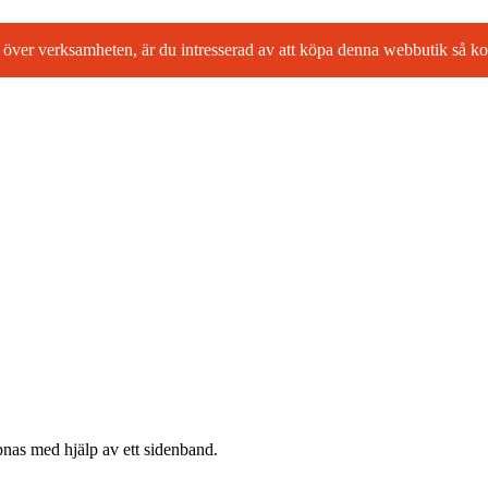
l ta över verksamheten, är du intresserad av att köpa denna webbutik så
pnas med hjälp av ett sidenband.