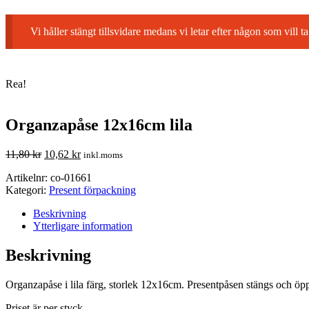
Vi håller stängt tillsvidare medans vi letar efter någon som vil
Rea!
Organzapåse 12x16cm lila
11,80
kr
10,62
kr
inkl.moms
Artikelnr:
co-01661
Kategori:
Present förpackning
Beskrivning
Ytterligare information
Beskrivning
Organzapåse i lila färg, storlek 12x16cm. Presentpåsen stängs och öp
Priset är per styck.