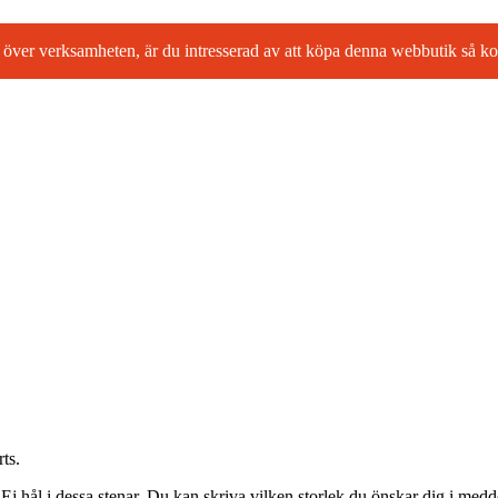
l ta över verksamheten, är du intresserad av att köpa denna webbutik så
ts.
Ej hål i dessa stenar. Du kan skriva vilken storlek du önskar dig i medde