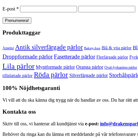
E-post
*
Produkttaggar
Antik silverfärgade pärlor
Bl
Blå & vita pärlor
Ametist
Bakstycken
Droppformade pärlor
Fasetterade pärlor
Fyrk
Flerfärgade pärlor
Lila pärlor
Myntformade pärlor
Oranga pärlor
Oval-fyrkantiga pärlor
Röda pärlor
Storhålspärl
Silverfärgade pärlor
tillplattade pärlor
100% Nöjdhetsgaranti
Vi vill att du ska känna dig trygg när du handlar av oss. Du har rätt at
Kontakta oss
Skriv till oss, vi hanterar all kundtjänst via
e-post:
info@drakensparl
Behöver du ringa kan du lämna ett meddelande på vår telefonsvarare s