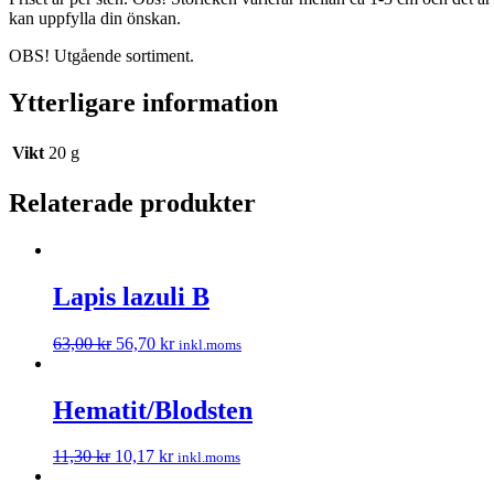
kan uppfylla din önskan.
OBS! Utgående sortiment.
Ytterligare information
Vikt
20 g
Relaterade produkter
Lapis lazuli B
63,00
kr
56,70
kr
inkl.moms
Hematit/Blodsten
11,30
kr
10,17
kr
inkl.moms