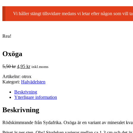
Vi håller stängt tillsvidare medans vi letar efter någon som vil
Rea!
Oxöga
5,50
kr
4,95
kr
inkl.moms
Artikelnr:
otrox
Kategori:
Halvädelsten
Beskrivning
Ytterligare information
Beskrivning
Rödskimmrande från Sydafrika. Oxöga är en variant av mineralet kvar
Priset är per sten. Obs! Storleken varierar mellan ca 1-3 cm och det är 