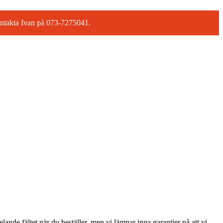
 kontakta Ivan på 073-7275041.
lande fältet när du beställer, men vi lämnar inga garantier på att vi