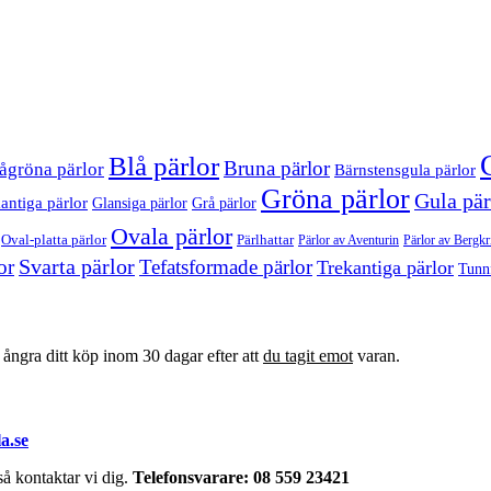
Blå pärlor
Bruna pärlor
ågröna pärlor
Bärnstensgula pärlor
Gröna pärlor
Gula pär
antiga pärlor
Glansiga pärlor
Grå pärlor
Ovala pärlor
Oval-platta pärlor
Pärlhattar
Pärlor av Bergkri
Pärlor av Aventurin
Svarta pärlor
or
Tefatsformade pärlor
Trekantiga pärlor
Tunn
t ångra ditt köp inom 30 dagar efter att
du tagit emot
varan.
a.se
å kontaktar vi dig.
Telefonsvarare: 08 559 23421