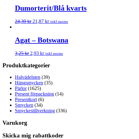
Dumorterit/Blå kvarts
24,30
kr
21,87
kr
inkl.moms
Agat – Botswana
3,25
kr
2,93
kr
inkl.moms
Produktkategorier
Halvädelsten
(39)
Hängsmycken
(35)
Pärlor
(1625)
Present förpackning
(14)
Presentkort
(6)
Smycken
(34)
Smyckestillverkning
(336)
Varukorg
Skicka mig rabattkoder