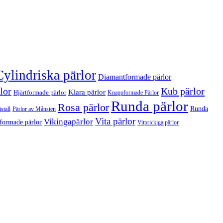
Cylindriska pärlor
Diamantformade pärlor
lor
Kub pärlor
Klara pärlor
Hjärtformade pärlor
Knappformade Pärlor
Runda pärlor
Rosa pärlor
Runda
stall
Pärlor av Månsten
Vita pärlor
Vikingapärlor
formade pärlor
Vitprickiga pärlor