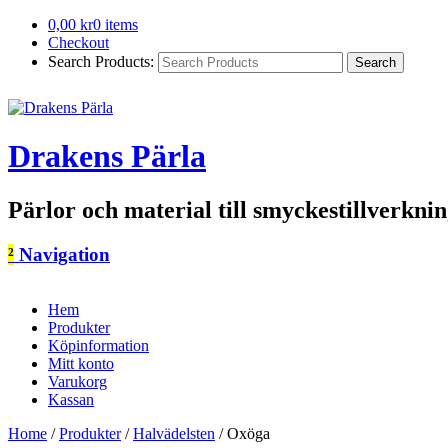
0,00
kr
0 items
Checkout
Search Products:
Drakens Pärla
Pärlor och material till smyckestillverkni
²
Navigation
Hem
Produkter
Köpinformation
Mitt konto
Varukorg
Kassan
Home
/
Produkter
/
Halvädelsten
/
Oxöga