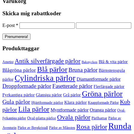
Varukorg
Skicka mig rabattkoder
E-post
*
Produkttaggar
Antik silverfärgade pärlor
Blå & vita pärlor
Ametist
Bakstycken
Blå pärlor
Bruna pärlor
Blågröna pärlor
Bärnstensgula
Cylindriska pärlor
Diamantformade pärlor
pärlor
Droppformade pärlor
Fasetterade pärlor
Flerfärgade pärlor
Gröna pärlor
Fyrkantiga pärlor
Glansiga pärlor
Grå pärlor
Gula pärlor
Kub
Klara pärlor
Hjärtformade pärlor
Knappformade Pärlor
Lila pärlor
pärlor
Myntformade pärlor
Oranga pärlor
Oval-
Ovala pärlor
Oval-platta pärlor
Pärlhattar
fyrkantiga pärlor
Pärlor av
Runda
Rosa pärlor
Pärlor av Bergkristall
Aventurin
Pärlor av Månsten