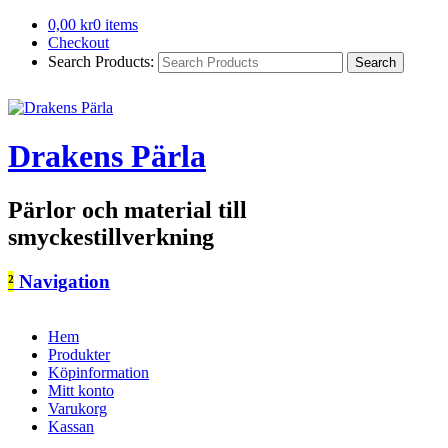
0,00
kr
0 items
Checkout
Search Products:
Drakens Pärla
Pärlor och material till
smyckestillverkning
²
Navigation
Hem
Produkter
Köpinformation
Mitt konto
Varukorg
Kassan