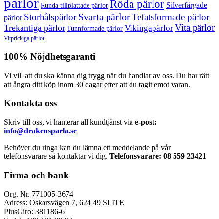
pärlor
Röda pärlor
Silverfärgade
Runda tillplattade pärlor
Svarta pärlor
Storhålspärlor
Tefatsformade pärlor
pärlor
Vita pärlor
Trekantiga pärlor
Vikingapärlor
Tunnformade pärlor
Vitprickiga pärlor
100% Nöjdhetsgaranti
Vi vill att du ska känna dig trygg när du handlar av oss. Du har rätt
att ångra ditt köp inom 30 dagar efter att
du tagit emot
varan.
Kontakta oss
Skriv till oss, vi hanterar all kundtjänst via
e-post:
info@drakensparla.se
Behöver du ringa kan du lämna ett meddelande på vår
telefonsvarare så kontaktar vi dig.
Telefonsvarare: 08 559 23421
Firma och bank
Org. Nr. 771005-3674
Adress: Oskarsvägen 7, 624 49 SLITE
PlusGiro: 381186-6