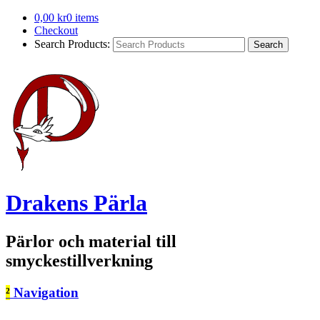
0,00
kr
0 items
Checkout
Search Products:
Drakens Pärla
Pärlor och material till
smyckestillverkning
²
Navigation