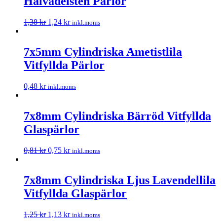
Halvädelsten Pärlor
1,38
kr
1,24
kr
inkl.moms
7x5mm Cylindriska Ametistlila
Vitfyllda Pärlor
0,48
kr
inkl.moms
7x8mm Cylindriska Bärröd Vitfyllda
Glaspärlor
0,81
kr
0,75
kr
inkl.moms
7x8mm Cylindriska Ljus Lavendellila
Vitfyllda Glaspärlor
1,25
kr
1,13
kr
inkl.moms