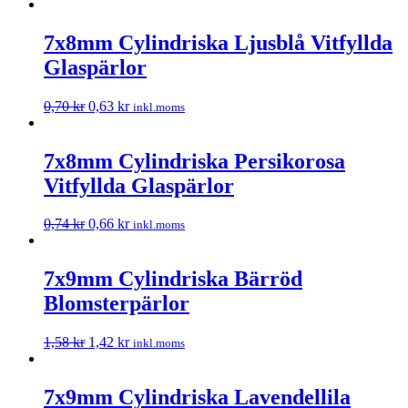
7x8mm Cylindriska Ljusblå Vitfyllda
Glaspärlor
0,70
kr
0,63
kr
inkl.moms
7x8mm Cylindriska Persikorosa
Vitfyllda Glaspärlor
0,74
kr
0,66
kr
inkl.moms
7x9mm Cylindriska Bärröd
Blomsterpärlor
1,58
kr
1,42
kr
inkl.moms
7x9mm Cylindriska Lavendellila