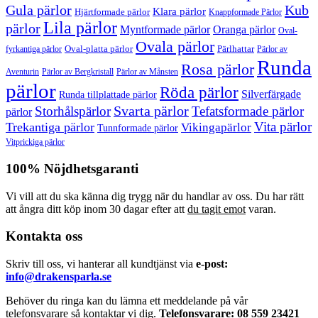
Gula pärlor
Kub
Klara pärlor
Hjärtformade pärlor
Knappformade Pärlor
Lila pärlor
pärlor
Myntformade pärlor
Oranga pärlor
Oval-
Ovala pärlor
Oval-platta pärlor
Pärlhattar
fyrkantiga pärlor
Pärlor av
Runda
Rosa pärlor
Pärlor av Bergkristall
Aventurin
Pärlor av Månsten
pärlor
Röda pärlor
Silverfärgade
Runda tillplattade pärlor
Svarta pärlor
Storhålspärlor
Tefatsformade pärlor
pärlor
Vita pärlor
Trekantiga pärlor
Vikingapärlor
Tunnformade pärlor
Vitprickiga pärlor
100% Nöjdhetsgaranti
Vi vill att du ska känna dig trygg när du handlar av oss. Du har rätt
att ångra ditt köp inom 30 dagar efter att
du tagit emot
varan.
Kontakta oss
Skriv till oss, vi hanterar all kundtjänst via
e-post:
info@drakensparla.se
Behöver du ringa kan du lämna ett meddelande på vår
telefonsvarare så kontaktar vi dig.
Telefonsvarare: 08 559 23421