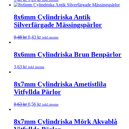
8x6mm Cylindriska Antik
Silverfärgade Mässingspärlor
0,48
kr
0,43
kr
inkl.moms
8x6mm Cylindriska Brun Benpärlor
3,63
kr
inkl.moms
8x7mm Cylindriska Ametistlila
Vitfyllda Pärlor
0,63
kr
0,56
kr
inkl.moms
8x7mm Cylindriska Mörk Akvablå