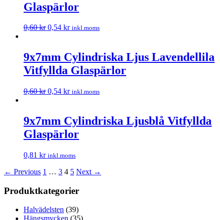
Glaspärlor
0,60
kr
0,54
kr
inkl.moms
9x7mm Cylindriska Ljus Lavendellila
Vitfyllda Glaspärlor
0,60
kr
0,54
kr
inkl.moms
9x7mm Cylindriska Ljusblå Vitfyllda
Glaspärlor
0,81
kr
inkl.moms
← Previous
1
…
3
4
5
Next →
Produktkategorier
Halvädelsten
(39)
Hängsmycken
(35)