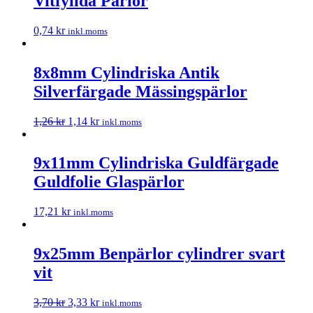
Vitfyllda Pärlor
0,74
kr
inkl.moms
8x8mm Cylindriska Antik
Silverfärgade Mässingspärlor
1,26
kr
1,14
kr
inkl.moms
9x11mm Cylindriska Guldfärgade
Guldfolie Glaspärlor
17,21
kr
inkl.moms
9x25mm Benpärlor cylindrer svart
vit
3,70
kr
3,33
kr
inkl.moms