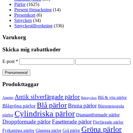
Pärlor
(1625)
Present förpackning
(14)
Presentkort
(6)
Smycken
(34)
Smyckestillverkning
(336)
Varukorg
Skicka mig rabattkoder
E-post
*
Produkttaggar
Antik silverfärgade pärlor
Blå & vita pärlor
Ametist
Bakstycken
Blå pärlor
Bruna pärlor
Blågröna pärlor
Bärnstensgula
Cylindriska pärlor
Diamantformade pärlor
pärlor
Droppformade pärlor
Fasetterade pärlor
Flerfärgade pärlor
Gröna pärlor
Fyrkantiga pärlor
Glansiga pärlor
Grå pärlor