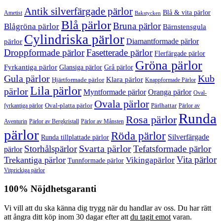
Antik silverfärgade pärlor
Blå & vita pärlor
Ametist
Bakstycken
Blå pärlor
Bruna pärlor
Blågröna pärlor
Bärnstensgula
Cylindriska pärlor
Diamantformade pärlor
pärlor
Droppformade pärlor
Fasetterade pärlor
Flerfärgade pärlor
Gröna pärlor
Fyrkantiga pärlor
Glansiga pärlor
Grå pärlor
Gula pärlor
Kub
Klara pärlor
Hjärtformade pärlor
Knappformade Pärlor
Lila pärlor
pärlor
Myntformade pärlor
Oranga pärlor
Oval-
Ovala pärlor
Oval-platta pärlor
Pärlhattar
fyrkantiga pärlor
Pärlor av
Runda
Rosa pärlor
Pärlor av Bergkristall
Aventurin
Pärlor av Månsten
pärlor
Röda pärlor
Silverfärgade
Runda tillplattade pärlor
Svarta pärlor
Storhålspärlor
Tefatsformade pärlor
pärlor
Vita pärlor
Trekantiga pärlor
Vikingapärlor
Tunnformade pärlor
Vitprickiga pärlor
100% Nöjdhetsgaranti
Vi vill att du ska känna dig trygg när du handlar av oss. Du har rätt
att ångra ditt köp inom 30 dagar efter att
du tagit emot
varan.