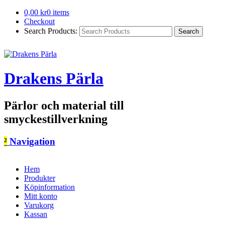
0,00
kr
0 items
Checkout
Search Products:
Drakens Pärla
Pärlor och material till
smyckestillverkning
²
Navigation
Hem
Produkter
Köpinformation
Mitt konto
Varukorg
Kassan