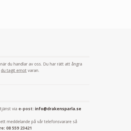
i
g när du handlar av oss. Du har rätt att ångra
t
du tagit emot
varan.
dtjänst via
e-post:
info@drakensparla.se
ett meddelande på vår telefonsvarare så
e: 08 559 23421