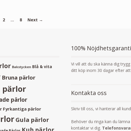
2
…
8
Next →
100% Nöjdhetsgarant
Vi vill att du ska känna dig tryg
rlor
Blå & vita
Bakstycken
ditt köp inom 30 dagar efter at
r
Bruna pärlor
 pärlor
Kontakta oss
de pärlor
Skriv till oss, vi hanterar all kun
Fyrkantiga pärlor
r
rlor
Gula pärlor
Behöver du ringa kan du lämna 
kontaktar vi dig.
Telefonsvarar
Kub pärlor
ade Pärlor