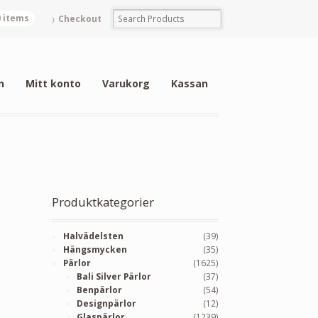
0 items
Checkout
n
Mitt konto
Varukorg
Kassan
Produktkategorier
Halvädelsten
(39)
Hängsmycken
(35)
Pärlor
(1625)
Bali Silver Pärlor
(37)
Benpärlor
(54)
Designpärlor
(12)
Glaspärlor
(1239)