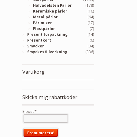
Halvädelsten Pärlor
(178)
Keramiska pärlor
(16)
Metallpärlor
(64)
Pärlmixer
(17)
Plastpärlor
(7)
Present förpackning
(14)
Presentkort
(6)
Smycken
(34)
Smyckestillverkning
(336)
Varukorg
Skicka mig rabattkoder
E-post
*