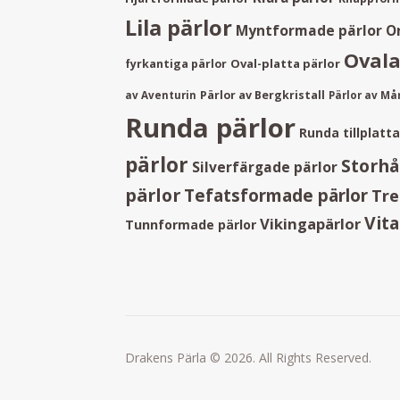
Lila pärlor
Myntformade pärlor
O
Ovala
Oval-platta pärlor
fyrkantiga pärlor
Pärlor av Bergkristall
av Aventurin
Pärlor av M
Runda pärlor
Runda tillplatt
pärlor
Storhå
Silverfärgade pärlor
pärlor
Tefatsformade pärlor
Tre
Vita
Vikingapärlor
Tunnformade pärlor
Drakens Pärla © 2026. All Rights Reserved.