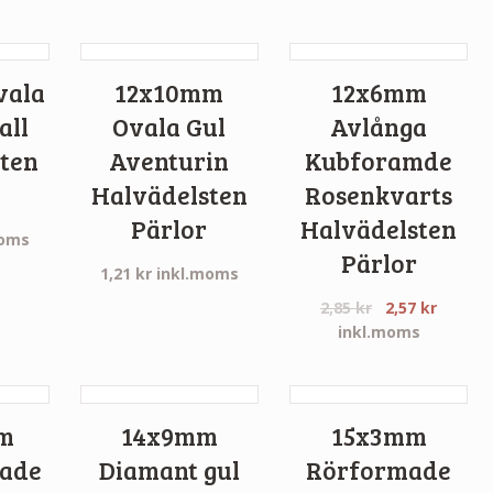
vala
12x10mm
12x6mm
all
Ovala Gul
Avlånga
ten
Aventurin
Kubforamde
Halvädelsten
Rosenkvarts
Pärlor
Halvädelsten
moms
Pärlor
1,21
kr
inkl.moms
2,85
kr
2,57
kr
inkl.moms
m
14x9mm
15x3mm
made
Diamant gul
Rörformade