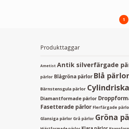
1
Produkttaggar
Antik silverfärgade pä
Ametist
Blå pärlo
Blågröna pärlor
pärlor
Cylindriska
Bärnstensgula pärlor
Droppforma
Diamantformade pärlor
Fasetterade pärlor
Flerfärgade pärlo
Gröna pä
Glansiga pärlor
Grå pärlor
Klara pärlor
Hjärtformade pärlor
Knappform