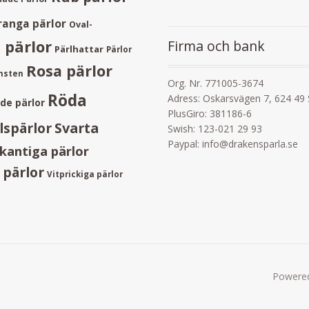
ranga pärlor
Oval-
Firma och bank
 pärlor
Pärlhattar
Pärlor
Rosa pärlor
ånsten
Org. Nr. 771005-3674
Röda
Adress: Oskarsvägen 7, 624 49
ade pärlor
PlusGiro: 381186-6
lspärlor
Svarta
Swish: 123-021 29 93
Paypal: info@drakensparla.se
kantiga pärlor
 pärlor
Vitprickiga pärlor
Powere