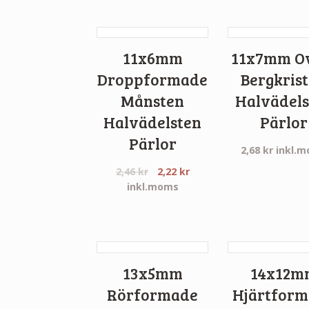
11x6mm
11x7mm O
Droppformade
Bergkrist
Månsten
Halvädels
Halvädelsten
Pärlor
Pärlor
2,68
kr
inkl.
2,46
kr
2,22
kr
inkl.moms
13x5mm
14x12m
Rörformade
Hjärtfor