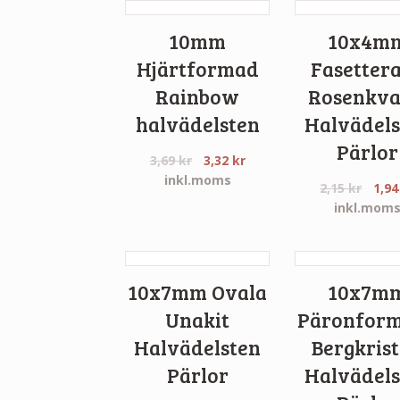
10mm
10x4m
Hjärtformad
Fasetter
Rainbow
Rosenkva
halvädelsten
Halvädels
Pärlor
3,69
kr
3,32
kr
inkl.moms
2,15
kr
1,9
inkl.mom
10x7mm Ovala
10x7m
Unakit
Päronfor
Halvädelsten
Bergkrist
Pärlor
Halvädels