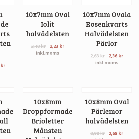
m
10x7mm Oval
10x7mm Ovala
ade
Iolit
Rosenkvarts
rts
halvädelsten
Halvädelsten
ten
Pärlor
2,48
kr
2,23
kr
inkl.moms
2,63
kr
2,36
kr
inkl.moms
4
kr
s
m
10x8mm
10x8mm Oval
made
Droppformade
Pärlemor
all
Brioletter
halvädelsten
ten
Månsten
2,98
kr
2,68
kr