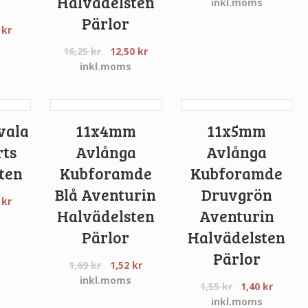
Halvädelsten
inkl.moms
Pärlor
9
kr
s
16,25
kr
12,50
kr
inkl.moms
vala
11x4mm
11x5mm
rts
Avlånga
Avlånga
ten
Kubforamde
Kubforamde
Blå Aventurin
Druvgrön
9
kr
Halvädelsten
Aventurin
s
Pärlor
Halvädelsten
Pärlor
1,69
kr
1,52
kr
inkl.moms
1,55
kr
1,40
kr
inkl.moms