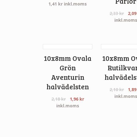
Pärlor
1,41
kr
inkl.moms
2,33
kr
2,0
inkl.mom
10x8mm Ovala
10x8mm O
Grön
Rutilkva
Aventurin
halvädels
halvädelsten
2,10
kr
1,8
inkl.mom
2,18
kr
1,96
kr
inkl.moms