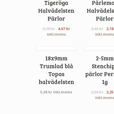
Tigeröga
Pärlem
Halvädelsten
Halvädels
Pärlor
Pärlor
5,19
kr
4,67
kr
2,43
kr
2,1
inkl.moms
inkl.mom
18x9mm
2-5mm
Trumlad blå
Stenchi
Topas
pärlor Per
halvädelsten
1g
5,38
kr
inkl.moms
2,50
kr
2,2
inkl.mom