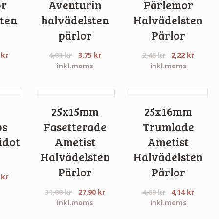
or
Aventurin
Pärlemor
ten
halvädelsten
Halvädelsten
pärlor
Pärlor
8
kr
4,01
kr
3,75
kr
2,46
kr
2,22
kr
s
inkl.moms
inkl.moms
25x15mm
25x16mm
ps
Fasetterade
Trumlade
idot
Ametist
Ametist
Halvädelsten
Halvädelsten
Pärlor
Pärlor
5
kr
s
31,00
kr
27,90
kr
4,60
kr
4,14
kr
inkl.moms
inkl.moms