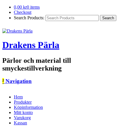
0,00
kr
0 items
Checkout
Search Products:
Drakens Pärla
Pärlor och material till
smyckestillverkning
²
Navigation
Hem
Produkter
Köpinformation
Mitt konto
Varukorg
Kassan