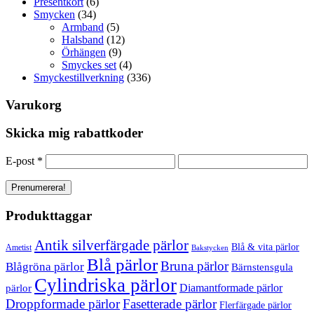
Presentkort
(6)
Smycken
(34)
Armband
(5)
Halsband
(12)
Örhängen
(9)
Smyckes set
(4)
Smyckestillverkning
(336)
Varukorg
Skicka mig rabattkoder
E-post
*
Produkttaggar
Antik silverfärgade pärlor
Blå & vita pärlor
Ametist
Bakstycken
Blå pärlor
Bruna pärlor
Blågröna pärlor
Bärnstensgula
Cylindriska pärlor
Diamantformade pärlor
pärlor
Droppformade pärlor
Fasetterade pärlor
Flerfärgade pärlor