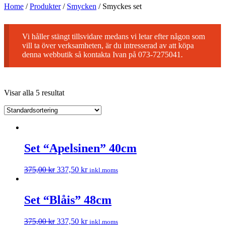
Home
/
Produkter
/
Smycken
/
Smyckes set
Vi håller stängt tillsvidare medans vi letar efter någon som
vill ta över verksamheten, är du intresserad av att köpa
denna webbutik så kontakta Ivan på 073-7275041.
Visar alla 5 resultat
Set “Apelsinen” 40cm
375,00
kr
337,50
kr
inkl.moms
Set “Blåis” 48cm
375,00
kr
337,50
kr
inkl.moms