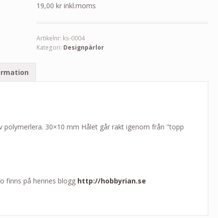
19,00
kr
inkl.moms
Artikelnr:
ks-0004
Kategori:
Designpärlor
ormation
av polymerlera. 30×10 mm Hålet går rakt igenom från "topp
nfo finns på hennes blogg
http://hobbyrian.se