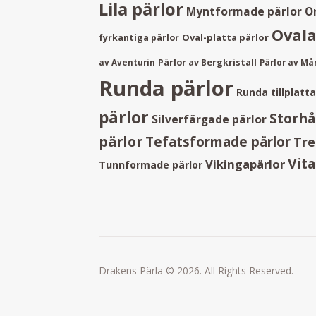
Lila pärlor
Myntformade pärlor
O
Ovala
Oval-platta pärlor
fyrkantiga pärlor
Pärlor av Bergkristall
av Aventurin
Pärlor av M
Runda pärlor
Runda tillplatt
pärlor
Storhå
Silverfärgade pärlor
pärlor
Tefatsformade pärlor
Tre
Vita
Vikingapärlor
Tunnformade pärlor
Drakens Pärla © 2026. All Rights Reserved.