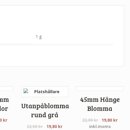
1 g
4mm
45mm Hänge
Utanpåblomma
lor
Blomma
rund grå
10
kr
22,00
kr
19,80
kr
s
22,00
kr
19,80
kr
inkl.moms