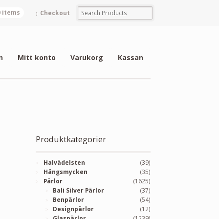
0 items
Checkout
n
Mitt konto
Varukorg
Kassan
Produktkategorier
Halvädelsten
(39)
Hängsmycken
(35)
Pärlor
(1625)
Bali Silver Pärlor
(37)
Benpärlor
(54)
Designpärlor
(12)
Glaspärlor
(1239)