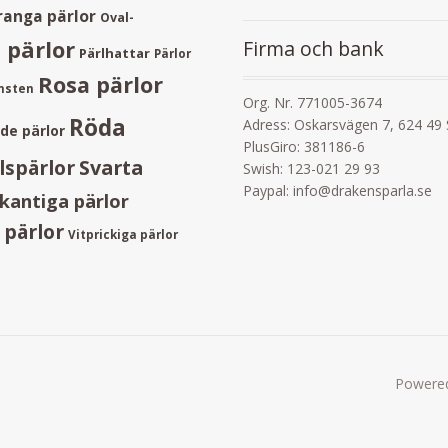
ranga pärlor
Oval-
Firma och bank
 pärlor
Pärlhattar
Pärlor
Rosa pärlor
ånsten
Org. Nr. 771005-3674
Röda
Adress: Oskarsvägen 7, 624 49
ade pärlor
PlusGiro: 381186-6
lspärlor
Svarta
Swish: 123-021 29 93
Paypal: info@drakensparla.se
kantiga pärlor
 pärlor
Vitprickiga pärlor
Powere