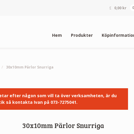
0,00
kr
Hem
Produkter
Köpinformatio
/
30x10mm Pärlor Snurriga
 letar efter någon som vill ta över verksamheten, är du
ik så kontakta Ivan på 073-7275041.
30x10mm Pärlor Snurriga