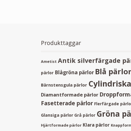
Produkttaggar
Antik silverfärgade pä
Ametist
Blå pärlo
Blågröna pärlor
pärlor
Cylindriska
Bärnstensgula pärlor
Droppforma
Diamantformade pärlor
Fasetterade pärlor
Flerfärgade pärlo
Gröna pä
Glansiga pärlor
Grå pärlor
Klara pärlor
Hjärtformade pärlor
Knappform