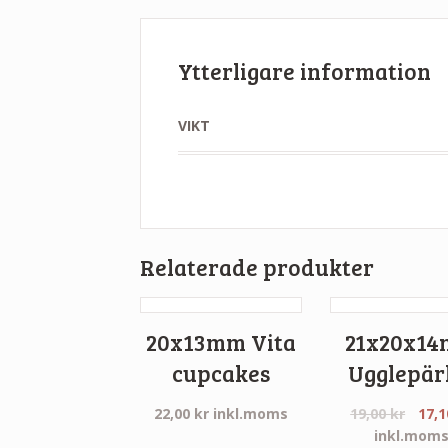
Ytterligare information
VIKT
Relaterade produkter
20x13mm Vita
21x20x1
cupcakes
Ugglepär
22,00
kr
inkl.moms
19,00
kr
17,
inkl.mom