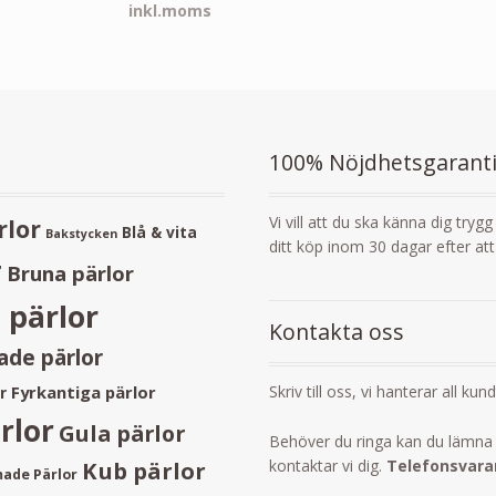
inkl.moms
100% Nöjdhetsgarant
Vi vill att du ska känna dig tryg
rlor
Blå & vita
Bakstycken
ditt köp inom 30 dagar efter at
r
Bruna pärlor
 pärlor
Kontakta oss
de pärlor
Skriv till oss, vi hanterar all kun
Fyrkantiga pärlor
r
rlor
Gula pärlor
Behöver du ringa kan du lämna 
kontaktar vi dig.
Telefonsvarar
Kub pärlor
ade Pärlor