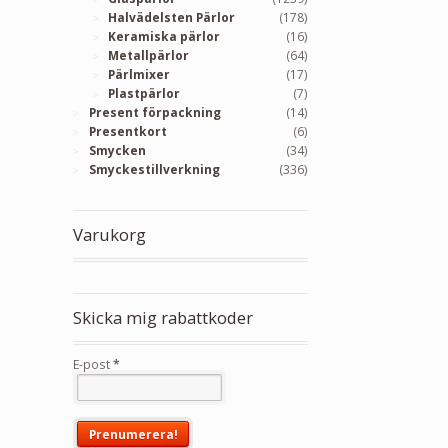
Halvädelsten Pärlor
(178)
Keramiska pärlor
(16)
Metallpärlor
(64)
Pärlmixer
(17)
Plastpärlor
(7)
Present förpackning
(14)
Presentkort
(6)
Smycken
(34)
Smyckestillverkning
(336)
Varukorg
Skicka mig rabattkoder
E-post
*