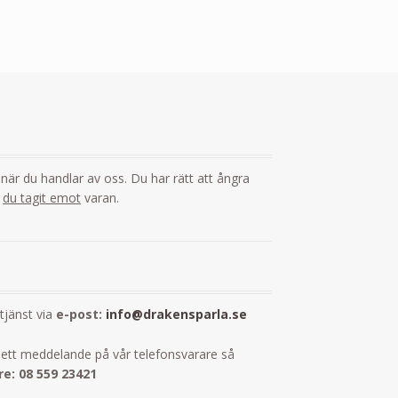
i
g när du handlar av oss. Du har rätt att ångra
t
du tagit emot
varan.
dtjänst via
e-post:
info@drakensparla.se
ett meddelande på vår telefonsvarare så
e: 08 559 23421