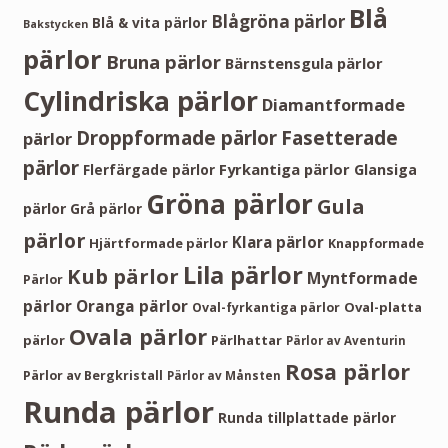
Blå
Blågröna pärlor
Blå & vita pärlor
Bakstycken
pärlor
Bruna pärlor
Bärnstensgula pärlor
Cylindriska pärlor
Diamantformade
Droppformade pärlor
Fasetterade
pärlor
pärlor
Fyrkantiga pärlor
Flerfärgade pärlor
Glansiga
Gröna pärlor
Gula
pärlor
Grå pärlor
pärlor
Klara pärlor
Hjärtformade pärlor
Knappformade
Lila pärlor
Kub pärlor
Myntformade
Pärlor
pärlor
Oranga pärlor
Oval-platta
Oval-fyrkantiga pärlor
Ovala pärlor
pärlor
Pärlhattar
Pärlor av Aventurin
Rosa pärlor
Pärlor av Bergkristall
Pärlor av Månsten
Runda pärlor
Runda tillplattade pärlor