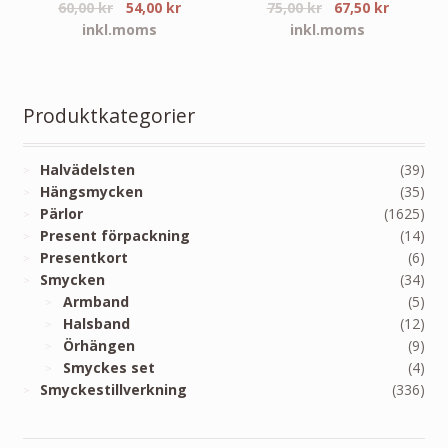
60,00
kr
54,00
kr
75,00
kr
67,50
kr
inkl.moms
inkl.moms
Produktkategorier
Halvädelsten
(39)
Hängsmycken
(35)
Pärlor
(1625)
Present förpackning
(14)
Presentkort
(6)
Smycken
(34)
Armband
(5)
Halsband
(12)
Örhängen
(9)
Smyckes set
(4)
Smyckestillverkning
(336)