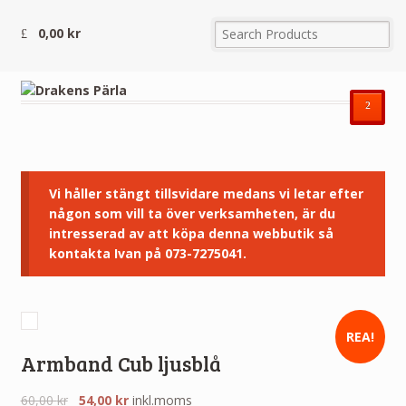
0,00
kr
²
Vi håller stängt tillsvidare medans vi letar efter
någon som vill ta över verksamheten, är du
intresserad av att köpa denna webbutik så
kontakta Ivan på 073-7275041.
REA!
Armband Cub ljusblå
60,00
kr
54,00
kr
inkl.moms