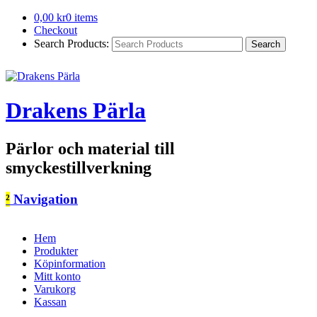
0,00
kr
0 items
Checkout
Search Products:
Drakens Pärla
Pärlor och material till
smyckestillverkning
²
Navigation
Hem
Produkter
Köpinformation
Mitt konto
Varukorg
Kassan