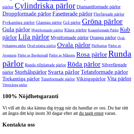
Cylindriska pärlor
Diamantformade pärlor
pärlor
Droppformade pärlor
Fasetterade pärlor
Flerfärgade pärlor
Gröna pärlor
Fyrkantiga pärlor
Glansiga pärlor
Grå pärlor
Gula pärlor
Kub
Klara pärlor
Hjärtformade pärlor
Knappformade Pärlor
Lila pärlor
pärlor
Myntformade pärlor
Oranga pärlor
Oval-
Ovala pärlor
Oval-platta pärlor
Pärlhattar
fyrkantiga pärlor
Pärlor av
Runda
Rosa pärlor
Pärlor av Bergkristall
Aventurin
Pärlor av Månsten
pärlor
Röda pärlor
Silverfärgade
Runda tillplattade pärlor
Svarta pärlor
Storhålspärlor
Tefatsformade pärlor
pärlor
Vita pärlor
Trekantiga pärlor
Vikingapärlor
Tunnformade pärlor
Vitprickiga pärlor
100% Nöjdhetsgaranti
Vi vill att du ska känna dig trygg när du handlar av oss. Du har rätt
att ångra ditt köp inom 30 dagar efter att
du tagit emot
varan.
Kontakta oss