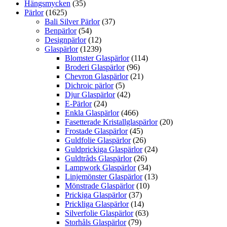
Hängsmycken
(35)
Pärlor
(1625)
Bali Silver Pärlor
(37)
Benpärlor
(54)
Designpärlor
(12)
Glaspärlor
(1239)
Blomster Glaspärlor
(114)
Broderi Glaspärlor
(96)
Chevron Glaspärlor
(21)
Dichroic pärlor
(5)
Djur Glaspärlor
(42)
E-Pärlor
(24)
Enkla Glaspärlor
(466)
Fasetterade Kristallglaspärlor
(20)
Frostade Glaspärlor
(45)
Guldfolie Glaspärlor
(26)
Guldprickiga Glaspärlor
(24)
Guldtråds Glaspärlor
(26)
Lampwork Glaspärlor
(34)
Linjemönster Glaspärlor
(13)
Mönstrade Glaspärlor
(10)
Prickiga Glaspärlor
(37)
Prickliga Glaspärlor
(14)
Silverfolie Glaspärlor
(63)
Storhåls Glaspärlor
(79)