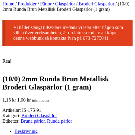
Home
/
Produkter
/
Pärlor
/
Glaspärlor
/
Broderi Glaspärlor
/
(10/0)
2mm Runda Brun Metallisk Broderi Glaspärlor (1 gram)
Vi håller stängt tillsvidare medans vi letar efter någon som
vill ta över verksamheten, är du intresserad av att köpa
denna webbutik så kontakta Ivan på 073-7275041.
Rea!
(10/0) 2mm Runda Brun Metallisk
Broderi Glaspärlor (1 gram)
1,15
kr
1,00
kr
inkl.moms
Artikelnr:
IS-175-91
Kategori:
Broderi Glaspärlor
Etiketter:
Bruna pärlor
,
Runda pärlor
Beskrivning