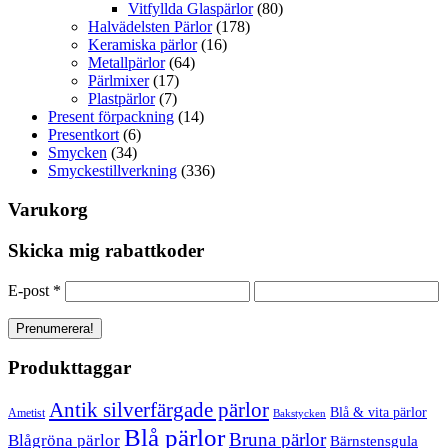
Vitfyllda Glaspärlor
(80)
Halvädelsten Pärlor
(178)
Keramiska pärlor
(16)
Metallpärlor
(64)
Pärlmixer
(17)
Plastpärlor
(7)
Present förpackning
(14)
Presentkort
(6)
Smycken
(34)
Smyckestillverkning
(336)
Varukorg
Skicka mig rabattkoder
E-post
*
Produkttaggar
Antik silverfärgade pärlor
Blå & vita pärlor
Ametist
Bakstycken
Blå pärlor
Bruna pärlor
Blågröna pärlor
Bärnstensgula