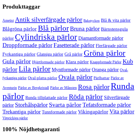
Produkttaggar
Antik silverfärgade pärlor
Blå & vita pärlor
Ametist
Bakstycken
Blå pärlor
Bruna pärlor
Blågröna pärlor
Bärnstensgula
Cylindriska pärlor
Diamantformade pärlor
pärlor
Droppformade pärlor
Fasetterade pärlor
Flerfärgade pärlor
Gröna pärlor
Fyrkantiga pärlor
Glansiga pärlor
Grå pärlor
Gula pärlor
Kub
Klara pärlor
Hjärtformade pärlor
Knappformade Pärlor
Lila pärlor
pärlor
Myntformade pärlor
Oranga pärlor
Oval-
Ovala pärlor
Oval-platta pärlor
Pärlhattar
fyrkantiga pärlor
Pärlor av
Runda
Rosa pärlor
Pärlor av Bergkristall
Aventurin
Pärlor av Månsten
pärlor
Röda pärlor
Silverfärgade
Runda tillplattade pärlor
Svarta pärlor
Storhålspärlor
Tefatsformade pärlor
pärlor
Vita pärlor
Trekantiga pärlor
Vikingapärlor
Tunnformade pärlor
Vitprickiga pärlor
100% Nöjdhetsgaranti