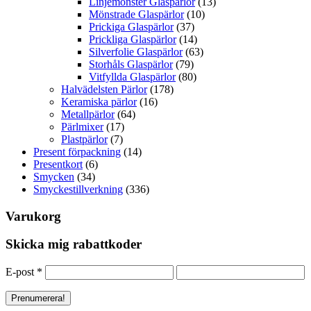
Linjemönster Glaspärlor
(13)
Mönstrade Glaspärlor
(10)
Prickiga Glaspärlor
(37)
Prickliga Glaspärlor
(14)
Silverfolie Glaspärlor
(63)
Storhåls Glaspärlor
(79)
Vitfyllda Glaspärlor
(80)
Halvädelsten Pärlor
(178)
Keramiska pärlor
(16)
Metallpärlor
(64)
Pärlmixer
(17)
Plastpärlor
(7)
Present förpackning
(14)
Presentkort
(6)
Smycken
(34)
Smyckestillverkning
(336)
Varukorg
Skicka mig rabattkoder
E-post
*