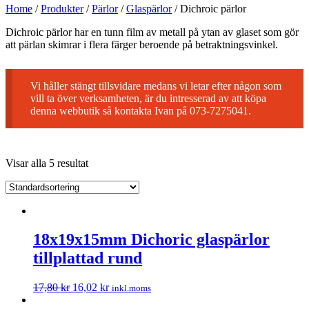
Home
/
Produkter
/
Pärlor
/
Glaspärlor
/
Dichroic pärlor
Dichroic pärlor har en tunn film av metall på ytan av glaset som gör
att pärlan skimrar i flera färger beroende på betraktningsvinkel.
Vi håller stängt tillsvidare medans vi letar efter någon som
vill ta över verksamheten, är du intresserad av att köpa
denna webbutik så kontakta Ivan på 073-7275041.
Visar alla 5 resultat
18x19x15mm Dichoric glaspärlor
tillplattad rund
17,80
kr
16,02
kr
inkl.moms