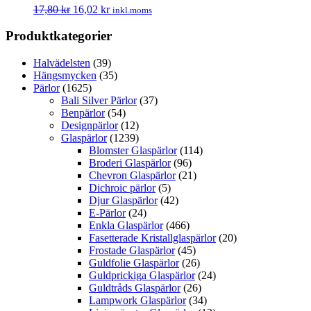
17,80
kr
16,02
kr
inkl.moms
Produktkategorier
Halvädelsten
(39)
Hängsmycken
(35)
Pärlor
(1625)
Bali Silver Pärlor
(37)
Benpärlor
(54)
Designpärlor
(12)
Glaspärlor
(1239)
Blomster Glaspärlor
(114)
Broderi Glaspärlor
(96)
Chevron Glaspärlor
(21)
Dichroic pärlor
(5)
Djur Glaspärlor
(42)
E-Pärlor
(24)
Enkla Glaspärlor
(466)
Fasetterade Kristallglaspärlor
(20)
Frostade Glaspärlor
(45)
Guldfolie Glaspärlor
(26)
Guldprickiga Glaspärlor
(24)
Guldtråds Glaspärlor
(26)
Lampwork Glaspärlor
(34)