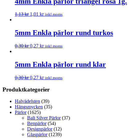
4mm Enkla pärlor triangel rosa 1g.
1,13
kr
1,01
kr
inkl.moms
5mm Enkla pärlor rund turkos
0,30
kr
0,27
kr
inkl.moms
5mm Enkla pärlor rund klar
0,30
kr
0,27
kr
inkl.moms
Produktkategorier
Halvädelsten
(39)
Hängsmycken
(35)
Pärlor
(1625)
Bali Silver Pärlor
(37)
Benpärlor
(54)
Designpärlor
(12)
Glaspärlor
(1239)