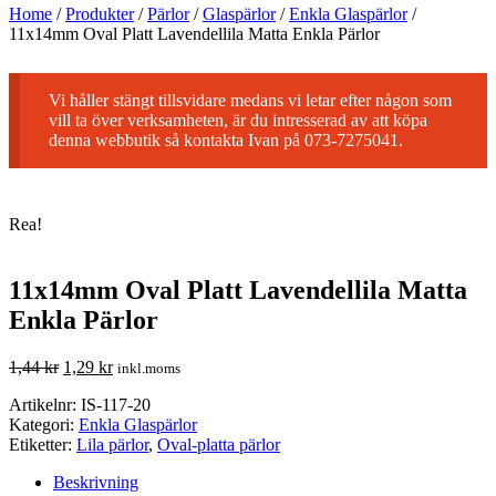
Home
/
Produkter
/
Pärlor
/
Glaspärlor
/
Enkla Glaspärlor
/
11x14mm Oval Platt Lavendellila Matta Enkla Pärlor
Vi håller stängt tillsvidare medans vi letar efter någon som
vill ta över verksamheten, är du intresserad av att köpa
denna webbutik så kontakta Ivan på 073-7275041.
Rea!
11x14mm Oval Platt Lavendellila Matta
Enkla Pärlor
1,44
kr
1,29
kr
inkl.moms
Artikelnr:
IS-117-20
Kategori:
Enkla Glaspärlor
Etiketter:
Lila pärlor
,
Oval-platta pärlor
Beskrivning