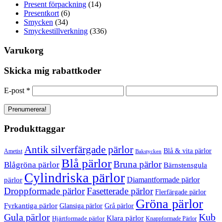
Present förpackning
(14)
Presentkort
(6)
Smycken
(34)
Smyckestillverkning
(336)
Varukorg
Skicka mig rabattkoder
E-post
*
Produkttaggar
Antik silverfärgade pärlor
Blå & vita pärlor
Ametist
Bakstycken
Blå pärlor
Bruna pärlor
Blågröna pärlor
Bärnstensgula
Cylindriska pärlor
Diamantformade pärlor
pärlor
Droppformade pärlor
Fasetterade pärlor
Flerfärgade pärlor
Gröna pärlor
Fyrkantiga pärlor
Glansiga pärlor
Grå pärlor
Gula pärlor
Kub
Klara pärlor
Hjärtformade pärlor
Knappformade Pärlor