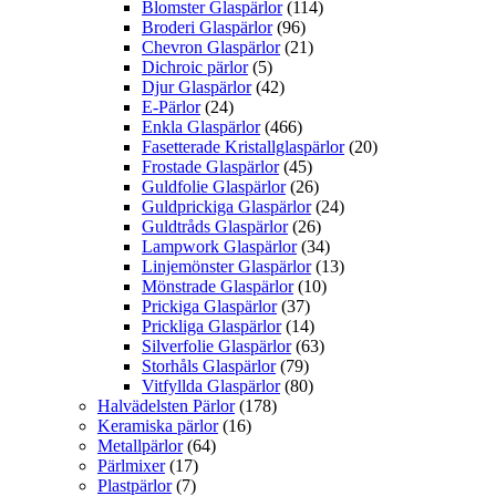
Blomster Glaspärlor
(114)
Broderi Glaspärlor
(96)
Chevron Glaspärlor
(21)
Dichroic pärlor
(5)
Djur Glaspärlor
(42)
E-Pärlor
(24)
Enkla Glaspärlor
(466)
Fasetterade Kristallglaspärlor
(20)
Frostade Glaspärlor
(45)
Guldfolie Glaspärlor
(26)
Guldprickiga Glaspärlor
(24)
Guldtråds Glaspärlor
(26)
Lampwork Glaspärlor
(34)
Linjemönster Glaspärlor
(13)
Mönstrade Glaspärlor
(10)
Prickiga Glaspärlor
(37)
Prickliga Glaspärlor
(14)
Silverfolie Glaspärlor
(63)
Storhåls Glaspärlor
(79)
Vitfyllda Glaspärlor
(80)
Halvädelsten Pärlor
(178)
Keramiska pärlor
(16)
Metallpärlor
(64)
Pärlmixer
(17)
Plastpärlor
(7)