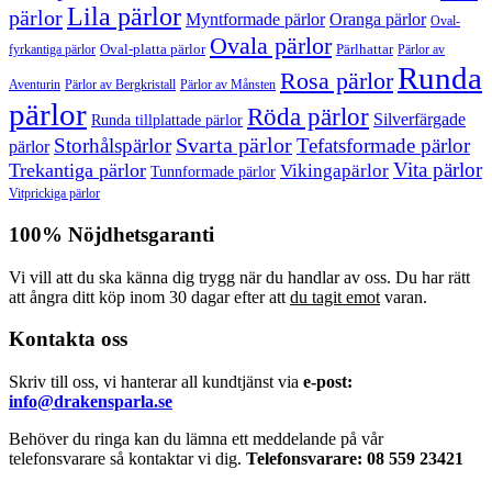
Lila pärlor
pärlor
Myntformade pärlor
Oranga pärlor
Oval-
Ovala pärlor
Oval-platta pärlor
Pärlhattar
fyrkantiga pärlor
Pärlor av
Runda
Rosa pärlor
Pärlor av Bergkristall
Aventurin
Pärlor av Månsten
pärlor
Röda pärlor
Silverfärgade
Runda tillplattade pärlor
Svarta pärlor
Storhålspärlor
Tefatsformade pärlor
pärlor
Vita pärlor
Trekantiga pärlor
Vikingapärlor
Tunnformade pärlor
Vitprickiga pärlor
100% Nöjdhetsgaranti
Vi vill att du ska känna dig trygg när du handlar av oss. Du har rätt
att ångra ditt köp inom 30 dagar efter att
du tagit emot
varan.
Kontakta oss
Skriv till oss, vi hanterar all kundtjänst via
e-post:
info@drakensparla.se
Behöver du ringa kan du lämna ett meddelande på vår
telefonsvarare så kontaktar vi dig.
Telefonsvarare: 08 559 23421