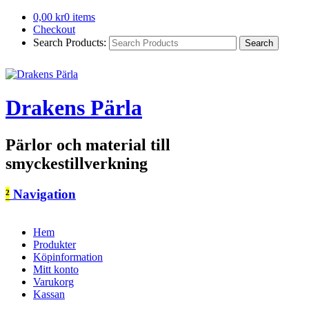
0,00
kr
0 items
Checkout
Search Products:
Drakens Pärla
Pärlor och material till
smyckestillverkning
²
Navigation
Hem
Produkter
Köpinformation
Mitt konto
Varukorg
Kassan