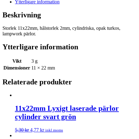
Ytterligare information
Beskrivning
Storlek 11x22mm, hålstorlek 2mm, cylindriska, opak turkos,
lampwork pärlor.
Ytterligare information
Vikt
3 g
Dimensioner
11 × 22 mm
Relaterade produkter
11x22mm Lyxigt laserade pärlor
cylinder svart grön
5,30
kr
4,77
kr
inkl.moms