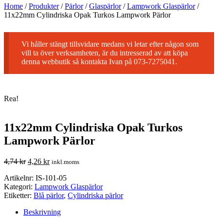
Home
/
Produkter
/
Pärlor
/
Glaspärlor
/
Lampwork Glaspärlor
/
11x22mm Cylindriska Opak Turkos Lampwork Pärlor
Vi håller stängt tillsvidare medans vi letar efter någon som
vill ta över verksamheten, är du intresserad av att köpa
denna webbutik så kontakta Ivan på 073-7275041.
Rea!
11x22mm Cylindriska Opak Turkos
Lampwork Pärlor
4,74
kr
4,26
kr
inkl.moms
Artikelnr:
IS-101-05
Kategori:
Lampwork Glaspärlor
Etiketter:
Blå pärlor
,
Cylindriska pärlor
Beskrivning