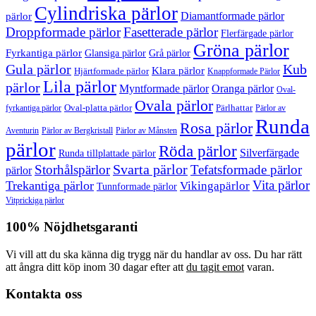
Cylindriska pärlor
Diamantformade pärlor
pärlor
Droppformade pärlor
Fasetterade pärlor
Flerfärgade pärlor
Gröna pärlor
Fyrkantiga pärlor
Glansiga pärlor
Grå pärlor
Gula pärlor
Kub
Klara pärlor
Hjärtformade pärlor
Knappformade Pärlor
Lila pärlor
pärlor
Myntformade pärlor
Oranga pärlor
Oval-
Ovala pärlor
Oval-platta pärlor
Pärlhattar
fyrkantiga pärlor
Pärlor av
Runda
Rosa pärlor
Pärlor av Bergkristall
Aventurin
Pärlor av Månsten
pärlor
Röda pärlor
Silverfärgade
Runda tillplattade pärlor
Svarta pärlor
Storhålspärlor
Tefatsformade pärlor
pärlor
Vita pärlor
Trekantiga pärlor
Vikingapärlor
Tunnformade pärlor
Vitprickiga pärlor
100% Nöjdhetsgaranti
Vi vill att du ska känna dig trygg när du handlar av oss. Du har rätt
att ångra ditt köp inom 30 dagar efter att
du tagit emot
varan.
Kontakta oss