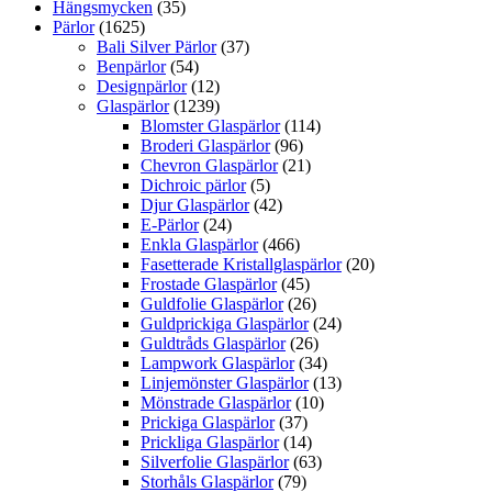
Hängsmycken
(35)
Pärlor
(1625)
Bali Silver Pärlor
(37)
Benpärlor
(54)
Designpärlor
(12)
Glaspärlor
(1239)
Blomster Glaspärlor
(114)
Broderi Glaspärlor
(96)
Chevron Glaspärlor
(21)
Dichroic pärlor
(5)
Djur Glaspärlor
(42)
E-Pärlor
(24)
Enkla Glaspärlor
(466)
Fasetterade Kristallglaspärlor
(20)
Frostade Glaspärlor
(45)
Guldfolie Glaspärlor
(26)
Guldprickiga Glaspärlor
(24)
Guldtråds Glaspärlor
(26)
Lampwork Glaspärlor
(34)
Linjemönster Glaspärlor
(13)
Mönstrade Glaspärlor
(10)
Prickiga Glaspärlor
(37)
Prickliga Glaspärlor
(14)
Silverfolie Glaspärlor
(63)
Storhåls Glaspärlor
(79)