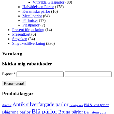
Vitfyllda Glaspärlor
(80)
Halvädelsten Pärlor
(178)
Keramiska pärlor
(16)
Metallpärlor
(64)
Pärlmixer
(17)
Plastpärlor
(7)
Present förpackning
(14)
Presentkort
(6)
Smycken
(34)
Smyckestillverkning
(336)
Varukorg
Skicka mig rabattkoder
E-post
*
Produkttaggar
Antik silverfärgade pärlor
Blå & vita pärlor
Ametist
Bakstycken
Blå pärlor
Bruna pärlor
Blågröna pärlor
Bärnstensgula