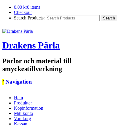
0,00
kr
0 items
Checkout
Search Products:
Drakens Pärla
Pärlor och material till
smyckestillverkning
²
Navigation
Hem
Produkter
Köpinformation
Mitt konto
Varukorg
Kassan