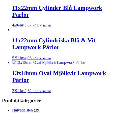
11x22mm Cylinder Blå Lampwork
Pärlor
4,30
kr
3,87
kr
inkl.moms
11x22mm Cylindriska Blå & Vit
Lampwork Pärlor
5,51
kr
4,96
kr
inkl.moms
13x18mm Oval Mjölkvit Lampwork
Pärlor
2,91
kr
2,62
kr
inkl.moms
Produktkategorier
Halvädelsten
(39)