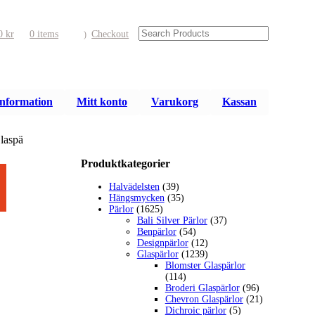
00
kr
0 items
Checkout
nformation
Mitt konto
Varukorg
Kassan
laspä
Produktkategorier
Halvädelsten
(39)
Hängsmycken
(35)
Pärlor
(1625)
Bali Silver Pärlor
(37)
Benpärlor
(54)
Designpärlor
(12)
Glaspärlor
(1239)
Blomster Glaspärlor
(114)
Broderi Glaspärlor
(96)
Chevron Glaspärlor
(21)
Dichroic pärlor
(5)