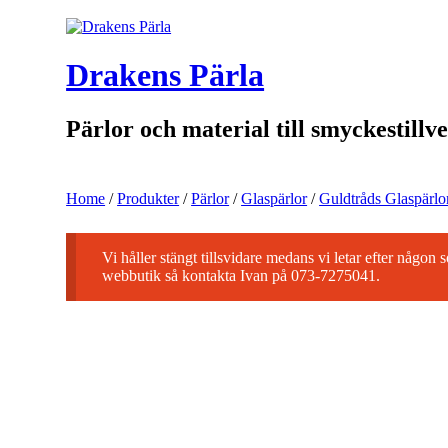
Drakens Pärla
Pärlor och material till smyckestillv
Home
/
Produkter
/
Pärlor
/
Glaspärlor
/
Guldtråds Glaspärlo
Vi håller stängt tillsvidare medans vi letar efter någon
webbutik så kontakta Ivan på 073-7275041.