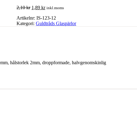
2,10
kr
1,89
kr
inkl.moms
Artikelnr:
IS-123-12
Kategori:
Guldtråds Glaspärlor
2x19mm, hålstorlek 2mm, droppformade, halvgenomskinlig