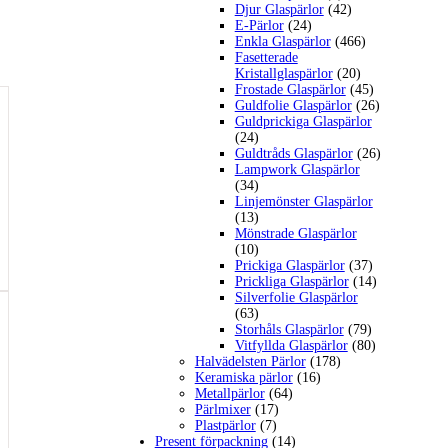
Djur Glaspärlor
(42)
E-Pärlor
(24)
Enkla Glaspärlor
(466)
Fasetterade
Kristallglaspärlor
(20)
Frostade Glaspärlor
(45)
Guldfolie Glaspärlor
(26)
Guldprickiga Glaspärlor
(24)
Guldtråds Glaspärlor
(26)
Lampwork Glaspärlor
(34)
Linjemönster Glaspärlor
(13)
Mönstrade Glaspärlor
(10)
Prickiga Glaspärlor
(37)
Prickliga Glaspärlor
(14)
Silverfolie Glaspärlor
(63)
Storhåls Glaspärlor
(79)
Vitfyllda Glaspärlor
(80)
Halvädelsten Pärlor
(178)
Keramiska pärlor
(16)
Metallpärlor
(64)
Pärlmixer
(17)
Plastpärlor
(7)
Present förpackning
(14)