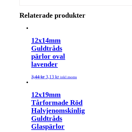
Relaterade produkter
12x14mm
Guldtråds
pärlor oval
lavender
3,44
kr
3,13
kr
inkl.moms
12x19mm
Tårformade Röd
Halvjenomskinlig
Guldtråds
Glaspärlor