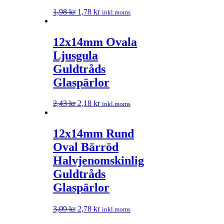
1,98
kr
1,78
kr
inkl.moms
12x14mm Ovala
Ljusgula
Guldtråds
Glaspärlor
2,43
kr
2,18
kr
inkl.moms
12x14mm Rund
Oval Bärröd
Halvjenomskinlig
Guldtråds
Glaspärlor
3,09
kr
2,78
kr
inkl.moms