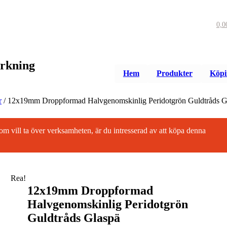
0,
erkning
Hem
Produkter
Köpi
r
/
12x19mm Droppformad Halvgenomskinlig Peridotgrön Guldtråds G
 som vill ta över verksamheten, är du intresserad av att köpa denna
Rea!
12x19mm Droppformad
Halvgenomskinlig Peridotgrön
Guldtråds Glaspä