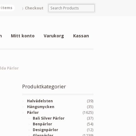
0 items
Checkout
n
Mitt konto
Varukorg
Kassan
lda Pärlor
Produktkategorier
Halvädelsten
(39)
Hängsmycken
(35)
Pärlor
(1625)
Bali Silver Pärlor
(37)
Benpärlor
(54)
Designpärlor
(12)
Glaspärlor
(1239)