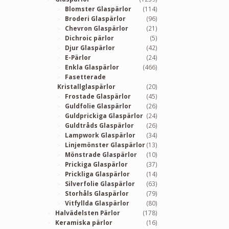
Blomster Glaspärlor
(114)
Broderi Glaspärlor
(96)
Chevron Glaspärlor
(21)
Dichroic pärlor
(5)
Djur Glaspärlor
(42)
E-Pärlor
(24)
Enkla Glaspärlor
(466)
Fasetterade
Kristallglaspärlor
(20)
Frostade Glaspärlor
(45)
Guldfolie Glaspärlor
(26)
Guldprickiga Glaspärlor
(24)
Guldtråds Glaspärlor
(26)
Lampwork Glaspärlor
(34)
Linjemönster Glaspärlor
(13)
Mönstrade Glaspärlor
(10)
Prickiga Glaspärlor
(37)
Prickliga Glaspärlor
(14)
Silverfolie Glaspärlor
(63)
Storhåls Glaspärlor
(79)
Vitfyllda Glaspärlor
(80)
Halvädelsten Pärlor
(178)
Keramiska pärlor
(16)