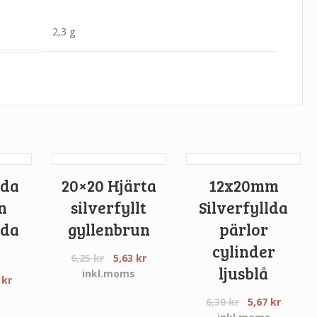
2,3 g
da
20×20 Hjärta
12x20mm
n
silverfyllt
Silverfyllda
lda
gyllenbrun
pärlor
cylinder
6,25
kr
5,63
kr
ljusblå
inkl.moms
0
kr
s
6,30
kr
5,67
kr