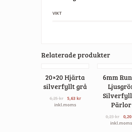
VIKT
Relaterade produkter
20×20 Hjärta
6mm Run
silverfyllt grå
Ljusgrö
Silverfyl
6,25
kr
5,63
kr
Pärlor
inkl.moms
0,23
kr
0,2
inkl.mom