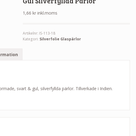
Gul Silverfyllda Pärlor
1,66
kr
inkl.moms
Artikelnr:
IS-113-18
Kategori:
Silverfolie Glaspärlor
ormation
de, svart & gul, silverfyllda pärlor. Tillverkade i Indien.