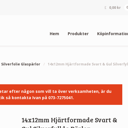
0,00
kr
Hem
Produkter
Köpinformatio
Silverfolie Glaspärlor
/
14x12mm Hjärtformade Svart & Gul Silverfyl
 letar efter någon som vill ta över verksamheten, är du
ik så kontakta Ivan på 073-7275041.
14x12mm Hjärtformade Svart &