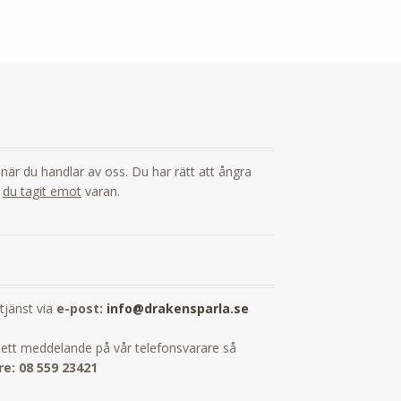
i
g när du handlar av oss. Du har rätt att ångra
t
du tagit emot
varan.
dtjänst via
e-post:
info@drakensparla.se
ett meddelande på vår telefonsvarare så
e: 08 559 23421