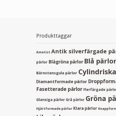
Produkttaggar
Antik silverfärgade pä
Ametist
Blå pärlo
Blågröna pärlor
pärlor
Cylindriska
Bärnstensgula pärlor
Droppforma
Diamantformade pärlor
Fasetterade pärlor
Flerfärgade pärlo
Gröna pä
Glansiga pärlor
Grå pärlor
Klara pärlor
Hjärtformade pärlor
Knappform