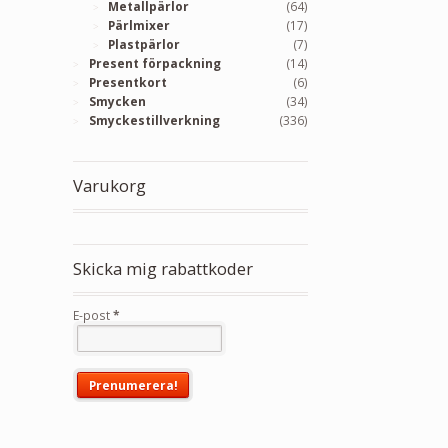
Metallpärlor
(64)
Pärlmixer
(17)
Plastpärlor
(7)
Present förpackning
(14)
Presentkort
(6)
Smycken
(34)
Smyckestillverkning
(336)
Varukorg
Skicka mig rabattkoder
E-post
*