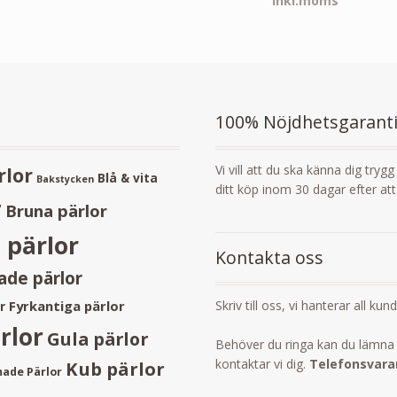
inkl.moms
100% Nöjdhetsgarant
Vi vill att du ska känna dig tryg
rlor
Blå & vita
Bakstycken
ditt köp inom 30 dagar efter at
r
Bruna pärlor
 pärlor
Kontakta oss
de pärlor
Skriv till oss, vi hanterar all kun
Fyrkantiga pärlor
r
rlor
Gula pärlor
Behöver du ringa kan du lämna 
kontaktar vi dig.
Telefonsvarar
Kub pärlor
ade Pärlor