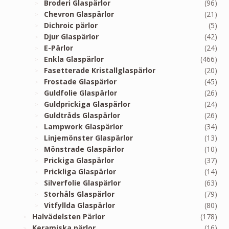
Broderi Glaspärlor
(96)
Chevron Glaspärlor
(21)
Dichroic pärlor
(5)
Djur Glaspärlor
(42)
E-Pärlor
(24)
Enkla Glaspärlor
(466)
Fasetterade Kristallglaspärlor
(20)
Frostade Glaspärlor
(45)
Guldfolie Glaspärlor
(26)
Guldprickiga Glaspärlor
(24)
Guldtråds Glaspärlor
(26)
Lampwork Glaspärlor
(34)
Linjemönster Glaspärlor
(13)
Mönstrade Glaspärlor
(10)
Prickiga Glaspärlor
(37)
Prickliga Glaspärlor
(14)
Silverfolie Glaspärlor
(63)
Storhåls Glaspärlor
(79)
Vitfyllda Glaspärlor
(80)
Halvädelsten Pärlor
(178)
Keramiska pärlor
(16)