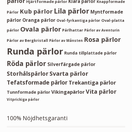
pärlor
Klara pärlor
Hjärtformade pärlor
Knappformade
Lila pärlor
Kub pärlor
Myntformade
Pärlor
pärlor
Oranga pärlor
Oval-platta
Oval-fyrkantiga pärlor
Ovala pärlor
pärlor
Pärlhattar
Pärlor av Aventurin
Rosa pärlor
Pärlor av Bergkristall
Pärlor av Månsten
Runda pärlor
Runda tillplattade pärlor
Röda pärlor
Silverfärgade pärlor
Storhålspärlor
Svarta pärlor
Tefatsformade pärlor
Trekantiga pärlor
Vita pärlor
Vikingapärlor
Tunnformade pärlor
Vitprickiga pärlor
100% Nöjdhetsgaranti