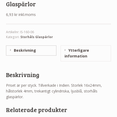
Glaspärlor
6,93
kr
inkl.moms
Artikelnr:
IS-160-06
Kategori:
Storhåls Glaspärlor
Beskrivning
Ytterligare
information
Beskrivning
Priset är per styck. Tillverkade i Indien. Storlek 16x24mm,
hålstorlek 4mm, trekantigt cylindriska, ljusblå, storhåls
glaspärlor.
Relaterade produkter