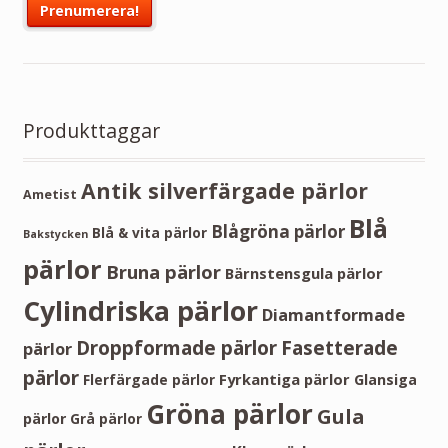
Produkttaggar
Antik silverfärgade pärlor
Ametist
Blå
Blågröna pärlor
Blå & vita pärlor
Bakstycken
pärlor
Bruna pärlor
Bärnstensgula pärlor
Cylindriska pärlor
Diamantformade
Droppformade pärlor
Fasetterade
pärlor
pärlor
Fyrkantiga pärlor
Flerfärgade pärlor
Glansiga
Gröna pärlor
Gula
pärlor
Grå pärlor