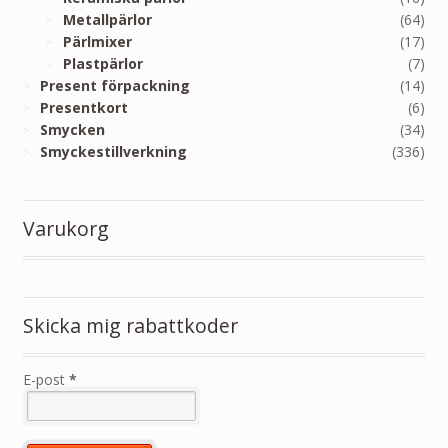
Metallpärlor
(64)
Pärlmixer
(17)
Plastpärlor
(7)
Present förpackning
(14)
Presentkort
(6)
Smycken
(34)
Smyckestillverkning
(336)
Varukorg
Skicka mig rabattkoder
E-post
*