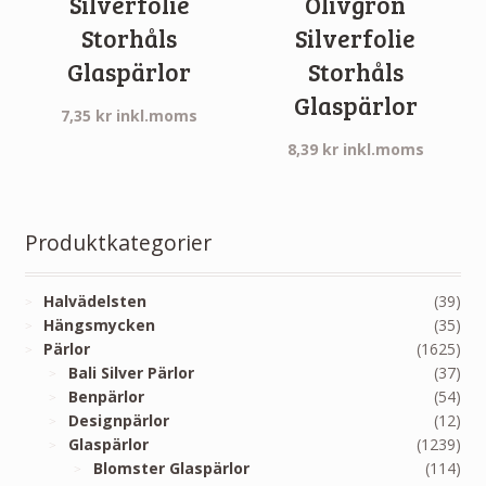
Silverfolie
Olivgrön
Storhåls
Silverfolie
Glaspärlor
Storhåls
Glaspärlor
7,35
kr
inkl.moms
8,39
kr
inkl.moms
Produktkategorier
Halvädelsten
(39)
Hängsmycken
(35)
Pärlor
(1625)
Bali Silver Pärlor
(37)
Benpärlor
(54)
Designpärlor
(12)
Glaspärlor
(1239)
Blomster Glaspärlor
(114)