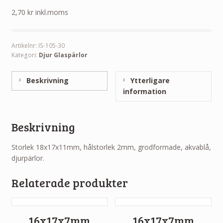
2,70
kr
inkl.moms
Artikelnr:
IS-105-30
Kategori:
Djur Glaspärlor
Beskrivning
Ytterligare
information
Beskrivning
Storlek 18x17x11mm, hålstorlek 2mm, grodformade, akvablå,
djurpärlor.
Relaterade produkter
16x17x7mm
16x17x7mm