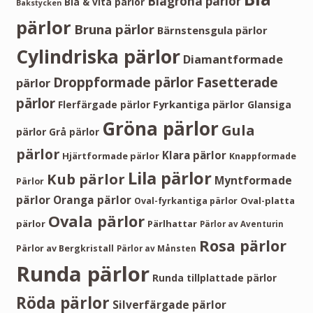
Blågröna pärlor
Blå & vita pärlor
Bakstycken
pärlor
Bruna pärlor
Bärnstensgula pärlor
Cylindriska pärlor
Diamantformade
Droppformade pärlor
Fasetterade
pärlor
pärlor
Fyrkantiga pärlor
Flerfärgade pärlor
Glansiga
Gröna pärlor
Gula
pärlor
Grå pärlor
pärlor
Klara pärlor
Hjärtformade pärlor
Knappformade
Lila pärlor
Kub pärlor
Myntformade
Pärlor
pärlor
Oranga pärlor
Oval-platta
Oval-fyrkantiga pärlor
Ovala pärlor
pärlor
Pärlhattar
Pärlor av Aventurin
Rosa pärlor
Pärlor av Bergkristall
Pärlor av Månsten
Runda pärlor
Runda tillplattade pärlor
Röda pärlor
Silverfärgade pärlor