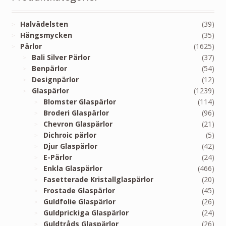
Halvädelsten
(39)
Hängsmycken
(35)
Pärlor
(1625)
Bali Silver Pärlor
(37)
Benpärlor
(54)
Designpärlor
(12)
Glaspärlor
(1239)
Blomster Glaspärlor
(114)
Broderi Glaspärlor
(96)
Chevron Glaspärlor
(21)
Dichroic pärlor
(5)
Djur Glaspärlor
(42)
E-Pärlor
(24)
Enkla Glaspärlor
(466)
Fasetterade Kristallglaspärlor
(20)
Frostade Glaspärlor
(45)
Guldfolie Glaspärlor
(26)
Guldprickiga Glaspärlor
(24)
Guldtråds Glaspärlor
(26)