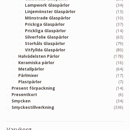
Lampwork Glaspärlor
(34)
Linjemönster Glaspärlor
(13)
Mönstrade Glaspärlor
(10)
Prickiga Glaspärlor
(37)
Prickliga Glaspärlor
(14)
Silverfolie Glaspärlor
(63)
Storhåls Glaspärlor
(79)
Vitfyllda Glaspärlor
(80)
Halvädelsten Pärlor
(178)
Keramiska pärlor
(16)
Metallpärlor
(64)
Pärlmixer
(17)
Plastpärlor
(7)
Present förpackning
(14)
Presentkort
(6)
Smycken
(34)
Smyckestillverkning
(336)
Varukorg