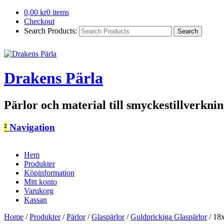
0,00
kr
0 items
Checkout
Search Products:
Drakens Pärla
Pärlor och material till smyckestillverkni
²
Navigation
Hem
Produkter
Köpinformation
Mitt konto
Varukorg
Kassan
Home
/
Produkter
/
Pärlor
/
Glaspärlor
/
Guldprickiga Glaspärlor
/
18x