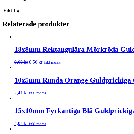
Vikt
1 g
Relaterade produkter
18x8mm Rektangulära Mörkröda Guldp
9,00
kr
8,50
kr
inkl.moms
10x5mm Runda Orange Guldprickiga 
2,41
kr
inkl.moms
15x10mm Fyrkantiga Blå Guldprickiga
4,04
kr
inkl.moms