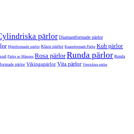
Cylindriska pärlor
Diamantformade pärlor
lor
Kub pärlor
Klara pärlor
Hjärtformade pärlor
Knappformade Pärlor
Runda pärlor
Rosa pärlor
Runda
stall
Pärlor av Månsten
Vita pärlor
Vikingapärlor
formade pärlor
Vitprickiga pärlor