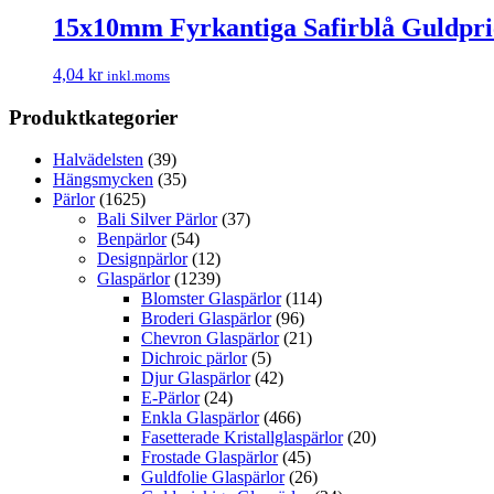
15x10mm Fyrkantiga Safirblå Guldpri
4,04
kr
inkl.moms
Produktkategorier
Halvädelsten
(39)
Hängsmycken
(35)
Pärlor
(1625)
Bali Silver Pärlor
(37)
Benpärlor
(54)
Designpärlor
(12)
Glaspärlor
(1239)
Blomster Glaspärlor
(114)
Broderi Glaspärlor
(96)
Chevron Glaspärlor
(21)
Dichroic pärlor
(5)
Djur Glaspärlor
(42)
E-Pärlor
(24)
Enkla Glaspärlor
(466)
Fasetterade Kristallglaspärlor
(20)
Frostade Glaspärlor
(45)
Guldfolie Glaspärlor
(26)