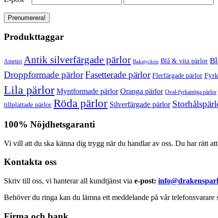
Produkttaggar
Antik silverfärgade pärlor
Bl
Blå & vita pärlor
Ametist
Bakstycken
Droppformade pärlor
Fasetterade pärlor
Fyrk
Flerfärgade pärlor
Lila pärlor
Myntformade pärlor
Oranga pärlor
Oval-fyrkantiga pärlor
Röda pärlor
Storhålspärl
Silverfärgade pärlor
tillplattade pärlor
100% Nöjdhetsgaranti
Vi vill att du ska känna dig trygg när du handlar av oss. Du har rätt at
Kontakta oss
Skriv till oss, vi hanterar all kundtjänst via
e-post:
info@drakensparl
Behöver du ringa kan du lämna ett meddelande på vår telefonsvarare s
Firma och bank