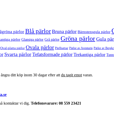
Blå pärlor
Bruna pärlor
ågröna pärlor
Bärnstensgula pärlor
Gröna pärlor
Gula pär
antiga pärlor
Glansiga pärlor
Grå pärlor
Ovala pärlor
Oval-platta pärlor
Pärlhattar
Pärlor av Bergkri
Pärlor av Aventurin
Svarta pärlor
or
Tefatsformade pärlor
Trekantiga pärlor
Tunn
t ångra ditt köp inom 30 dagar efter att
du tagit emot
varan.
a.se
å kontaktar vi dig.
Telefonsvarare: 08 559 23421