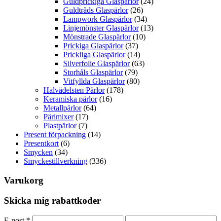
Guldprickiga Glaspärlor
(24)
Guldtråds Glaspärlor
(26)
Lampwork Glaspärlor
(34)
Linjemönster Glaspärlor
(13)
Mönstrade Glaspärlor
(10)
Prickiga Glaspärlor
(37)
Prickliga Glaspärlor
(14)
Silverfolie Glaspärlor
(63)
Storhåls Glaspärlor
(79)
Vitfyllda Glaspärlor
(80)
Halvädelsten Pärlor
(178)
Keramiska pärlor
(16)
Metallpärlor
(64)
Pärlmixer
(17)
Plastpärlor
(7)
Present förpackning
(14)
Presentkort
(6)
Smycken
(34)
Smyckestillverkning
(336)
Varukorg
Skicka mig rabattkoder
E-post
*