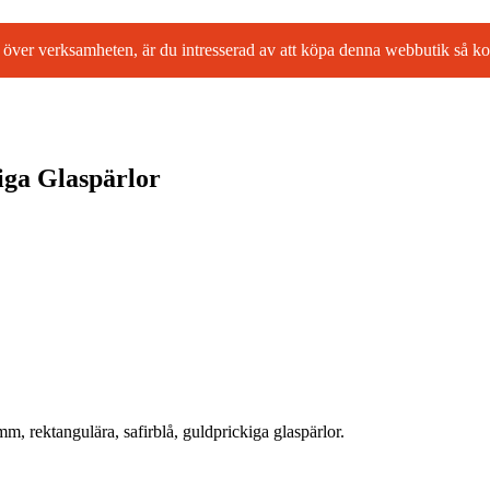
l ta över verksamheten, är du intresserad av att köpa denna webbutik så
iga Glaspärlor
mm, rektangulära, safirblå, guldprickiga glaspärlor.