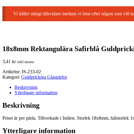
Vi håller stängt tillsvidare medans vi letar efter någon som vil
18x8mm Rektangulära Safirblå Guldprick
3,41
kr
inkl.moms
Artikelnr:
IS-233-02
Kategori:
Guldprickiga Glaspärlor
Beskrivning
Ytterligare information
Beskrivning
Priset är per pärla. Tillverkade i Indien. Storlek 18x8mm, hålstorlek 1
Ytterligare information