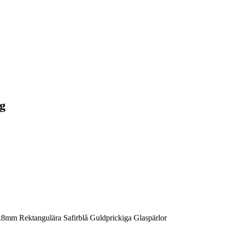
ng
8mm Rektangulära Safirblå Guldprickiga Glaspärlor