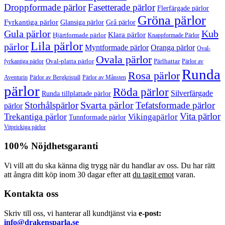
Droppformade pärlor
Fasetterade pärlor
Flerfärgade pärlor
Gröna pärlor
Fyrkantiga pärlor
Glansiga pärlor
Grå pärlor
Gula pärlor
Kub
Klara pärlor
Hjärtformade pärlor
Knappformade Pärlor
Lila pärlor
pärlor
Myntformade pärlor
Oranga pärlor
Oval-
Ovala pärlor
Oval-platta pärlor
Pärlhattar
fyrkantiga pärlor
Pärlor av
Runda
Rosa pärlor
Pärlor av Bergkristall
Aventurin
Pärlor av Månsten
pärlor
Röda pärlor
Silverfärgade
Runda tillplattade pärlor
Svarta pärlor
Storhålspärlor
Tefatsformade pärlor
pärlor
Vita pärlor
Trekantiga pärlor
Vikingapärlor
Tunnformade pärlor
Vitprickiga pärlor
100% Nöjdhetsgaranti
Vi vill att du ska känna dig trygg när du handlar av oss. Du har rätt
att ångra ditt köp inom 30 dagar efter att
du tagit emot
varan.
Kontakta oss
Skriv till oss, vi hanterar all kundtjänst via
e-post:
info@drakensparla.se