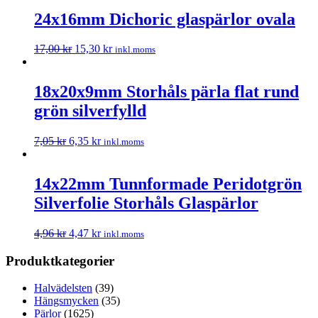
24x16mm Dichoric glaspärlor ovala
17,00
kr
15,30
kr
inkl.moms
18x20x9mm Storhåls pärla flat rund
grön silverfylld
7,05
kr
6,35
kr
inkl.moms
14x22mm Tunnformade Peridotgrön
Silverfolie Storhåls Glaspärlor
4,96
kr
4,47
kr
inkl.moms
Produktkategorier
Halvädelsten
(39)
Hängsmycken
(35)
Pärlor
(1625)