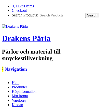
0,00
kr
0 items
Checkout
Search Products:
Drakens Pärla
Pärlor och material till
smyckestillverkning
²
Navigation
Hem
Produkter
Köpinformation
Mitt konto
Varukorg
Kassan