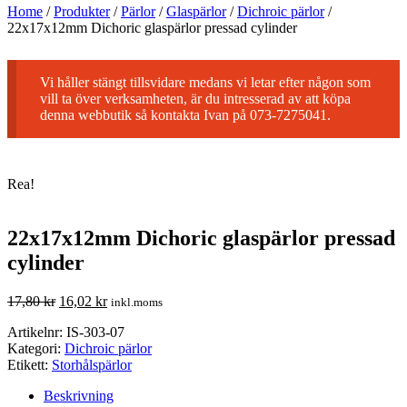
Home
/
Produkter
/
Pärlor
/
Glaspärlor
/
Dichroic pärlor
/
22x17x12mm Dichoric glaspärlor pressad cylinder
Vi håller stängt tillsvidare medans vi letar efter någon som
vill ta över verksamheten, är du intresserad av att köpa
denna webbutik så kontakta Ivan på 073-7275041.
Rea!
22x17x12mm Dichoric glaspärlor pressad
cylinder
17,80
kr
16,02
kr
inkl.moms
Artikelnr:
IS-303-07
Kategori:
Dichroic pärlor
Etikett:
Storhålspärlor
Beskrivning