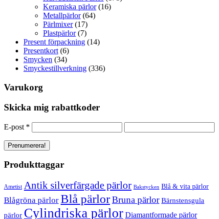
Keramiska pärlor
(16)
Metallpärlor
(64)
Pärlmixer
(17)
Plastpärlor
(7)
Present förpackning
(14)
Presentkort
(6)
Smycken
(34)
Smyckestillverkning
(336)
Varukorg
Skicka mig rabattkoder
E-post
*
Produkttaggar
Antik silverfärgade pärlor
Blå & vita pärlor
Ametist
Bakstycken
Blå pärlor
Bruna pärlor
Blågröna pärlor
Bärnstensgula
Cylindriska pärlor
Diamantformade pärlor
pärlor