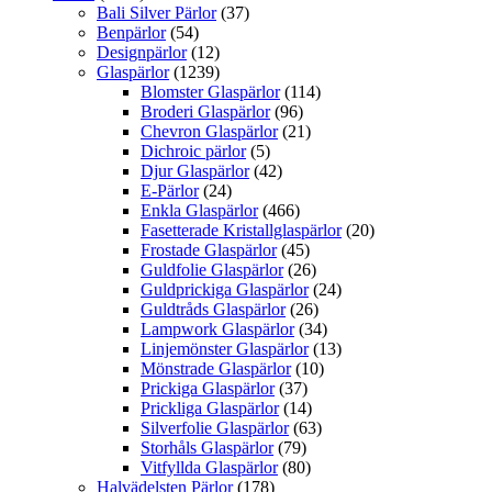
Bali Silver Pärlor
(37)
Benpärlor
(54)
Designpärlor
(12)
Glaspärlor
(1239)
Blomster Glaspärlor
(114)
Broderi Glaspärlor
(96)
Chevron Glaspärlor
(21)
Dichroic pärlor
(5)
Djur Glaspärlor
(42)
E-Pärlor
(24)
Enkla Glaspärlor
(466)
Fasetterade Kristallglaspärlor
(20)
Frostade Glaspärlor
(45)
Guldfolie Glaspärlor
(26)
Guldprickiga Glaspärlor
(24)
Guldtråds Glaspärlor
(26)
Lampwork Glaspärlor
(34)
Linjemönster Glaspärlor
(13)
Mönstrade Glaspärlor
(10)
Prickiga Glaspärlor
(37)
Prickliga Glaspärlor
(14)
Silverfolie Glaspärlor
(63)
Storhåls Glaspärlor
(79)
Vitfyllda Glaspärlor
(80)
Halvädelsten Pärlor
(178)