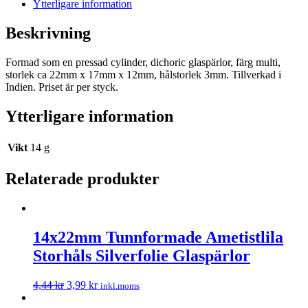
Ytterligare information
Beskrivning
Formad som en pressad cylinder,
dichoric
glaspärlor
,
färg
multi
,
storlek
ca 22mm x 17mm x 12mm, hålstorlek
3mm
.
Tillverkad
i
Indien
.
Priset är
per
styck.
Ytterligare information
Vikt
14 g
Relaterade produkter
14x22mm Tunnformade Ametistlila
Storhåls Silverfolie Glaspärlor
4,44
kr
3,99
kr
inkl.moms