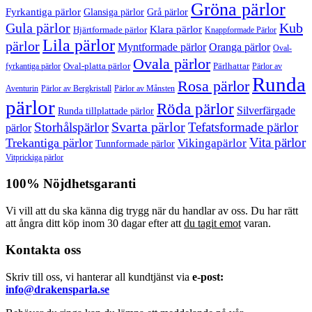
Gröna pärlor
Fyrkantiga pärlor
Glansiga pärlor
Grå pärlor
Gula pärlor
Kub
Klara pärlor
Hjärtformade pärlor
Knappformade Pärlor
Lila pärlor
pärlor
Myntformade pärlor
Oranga pärlor
Oval-
Ovala pärlor
Oval-platta pärlor
Pärlhattar
fyrkantiga pärlor
Pärlor av
Runda
Rosa pärlor
Pärlor av Bergkristall
Aventurin
Pärlor av Månsten
pärlor
Röda pärlor
Silverfärgade
Runda tillplattade pärlor
Svarta pärlor
Storhålspärlor
Tefatsformade pärlor
pärlor
Vita pärlor
Trekantiga pärlor
Vikingapärlor
Tunnformade pärlor
Vitprickiga pärlor
100% Nöjdhetsgaranti
Vi vill att du ska känna dig trygg när du handlar av oss. Du har rätt
att ångra ditt köp inom 30 dagar efter att
du tagit emot
varan.
Kontakta oss
Skriv till oss, vi hanterar all kundtjänst via
e-post:
info@drakensparla.se