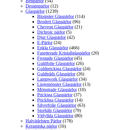
Benpärlor
(54)
Designpärlor
(12)
Glaspärlor
(1239)
Blomster Glaspärlor
(114)
Broderi Glaspärlor
(96)
Chevron Glaspärlor
(21)
Dichroic pärlor
(5)
Djur Glaspärlor
(42)
E-Pärlor
(24)
Enkla Glaspärlor
(466)
Fasetterade Kristallglaspärlor
(20)
Frostade Glaspärlor
(45)
Guldfolie Glaspärlor
(26)
Guldprickiga Glaspärlor
(24)
Guldtråds Glaspärlor
(26)
Lampwork Glaspärlor
(34)
Linjemönster Glaspärlor
(13)
Mönstrade Glaspärlor
(10)
Prickiga Glaspärlor
(37)
Prickliga Glaspärlor
(14)
Silverfolie Glaspärlor
(63)
Storhåls Glaspärlor
(79)
Vitfyllda Glaspärlor
(80)
Halvädelsten Pärlor
(178)
Keramiska pärlor
(16)