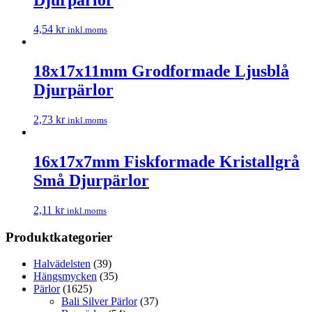
4,54
kr
inkl.moms
18x17x11mm Grodformade Ljusblå
Djurpärlor
2,73
kr
inkl.moms
16x17x7mm Fiskformade Kristallgrå
Små Djurpärlor
2,11
kr
inkl.moms
Produktkategorier
Halvädelsten
(39)
Hängsmycken
(35)
Pärlor
(1625)
Bali Silver Pärlor
(37)