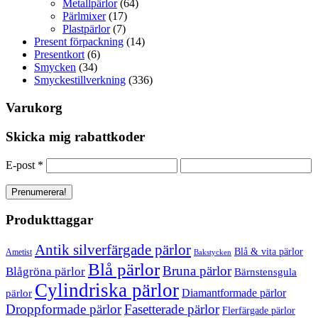
Metallpärlor
(64)
Pärlmixer
(17)
Plastpärlor
(7)
Present förpackning
(14)
Presentkort
(6)
Smycken
(34)
Smyckestillverkning
(336)
Varukorg
Skicka mig rabattkoder
E-post
*
Produkttaggar
Antik silverfärgade pärlor
Blå & vita pärlor
Ametist
Bakstycken
Blå pärlor
Bruna pärlor
Blågröna pärlor
Bärnstensgula
Cylindriska pärlor
Diamantformade pärlor
pärlor
Droppformade pärlor
Fasetterade pärlor
Flerfärgade pärlor