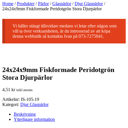
Home
/
Produkter
/
Pärlor
/
Glaspärlor
/
Djur Glaspärlor
/
24x24x9mm Fiskformade Peridotgrön Stora Djurpärlor
Vi håller stängt tillsvidare medans vi letar efter någon som
vill ta över verksamheten, är du intresserad av att köpa
denna webbutik så kontakta Ivan på 073-7275041.
24x24x9mm Fiskformade Peridotgrön
Stora Djurpärlor
4,51
kr
inkl.moms
Artikelnr:
IS-105-19
Kategori:
Djur Glaspärlor
Beskrivning
Ytterligare information