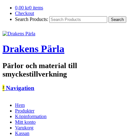
0,00
kr
0 items
Checkout
Search Products:
Drakens Pärla
Pärlor och material till
smyckestillverkning
²
Navigation
Hem
Produkter
Köpinformation
Mitt konto
Varukorg
Kassan