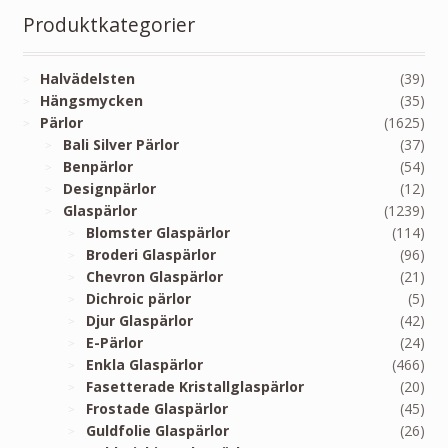
Produktkategorier
Halvädelsten
(39)
Hängsmycken
(35)
Pärlor
(1625)
Bali Silver Pärlor
(37)
Benpärlor
(54)
Designpärlor
(12)
Glaspärlor
(1239)
Blomster Glaspärlor
(114)
Broderi Glaspärlor
(96)
Chevron Glaspärlor
(21)
Dichroic pärlor
(5)
Djur Glaspärlor
(42)
E-Pärlor
(24)
Enkla Glaspärlor
(466)
Fasetterade Kristallglaspärlor
(20)
Frostade Glaspärlor
(45)
Guldfolie Glaspärlor
(26)