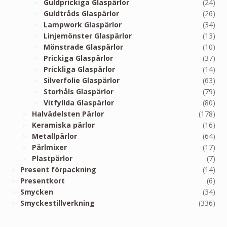
Guldprickiga Glaspärlor
(24)
Guldtråds Glaspärlor
(26)
Lampwork Glaspärlor
(34)
Linjemönster Glaspärlor
(13)
Mönstrade Glaspärlor
(10)
Prickiga Glaspärlor
(37)
Prickliga Glaspärlor
(14)
Silverfolie Glaspärlor
(63)
Storhåls Glaspärlor
(79)
Vitfyllda Glaspärlor
(80)
Halvädelsten Pärlor
(178)
Keramiska pärlor
(16)
Metallpärlor
(64)
Pärlmixer
(17)
Plastpärlor
(7)
Present förpackning
(14)
Presentkort
(6)
Smycken
(34)
Smyckestillverkning
(336)