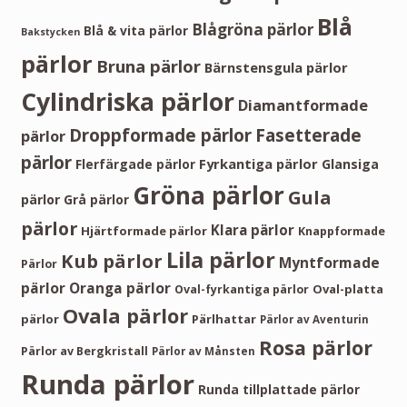
Blå
Blågröna pärlor
Blå & vita pärlor
Bakstycken
pärlor
Bruna pärlor
Bärnstensgula pärlor
Cylindriska pärlor
Diamantformade
Droppformade pärlor
Fasetterade
pärlor
pärlor
Fyrkantiga pärlor
Flerfärgade pärlor
Glansiga
Gröna pärlor
Gula
pärlor
Grå pärlor
pärlor
Klara pärlor
Hjärtformade pärlor
Knappformade
Lila pärlor
Kub pärlor
Myntformade
Pärlor
pärlor
Oranga pärlor
Oval-platta
Oval-fyrkantiga pärlor
Ovala pärlor
pärlor
Pärlhattar
Pärlor av Aventurin
Rosa pärlor
Pärlor av Bergkristall
Pärlor av Månsten
Runda pärlor
Runda tillplattade pärlor