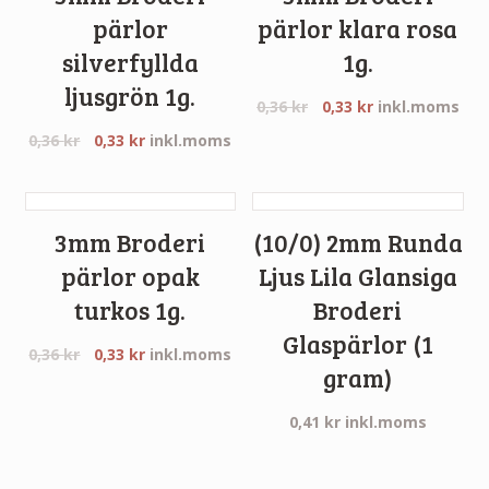
pärlor
pärlor klara rosa
silverfyllda
1g.
ljusgrön 1g.
0,36
kr
0,33
kr
inkl.moms
0,36
kr
0,33
kr
inkl.moms
3mm Broderi
(10/0) 2mm Runda
pärlor opak
Ljus Lila Glansiga
turkos 1g.
Broderi
Glaspärlor (1
0,36
kr
0,33
kr
inkl.moms
gram)
0,41
kr
inkl.moms