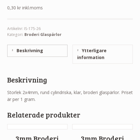
0,30
kr
inkl.moms
Artikelnr:
IS-175-26
Kategori:
Broderi Glaspärlor
Beskrivning
Ytterligare
information
Beskrivning
Storlek 2x4mm, rund cylindriska, klar, broderi glaspärlor. Priset
är per 1 gram.
Relaterade produkter
3mm Broderi
3mm Broderi