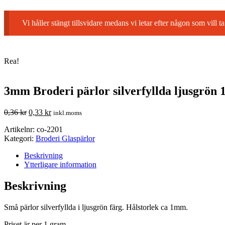
Vi håller stängt tillsvidare medans vi letar efter någon som vil
Rea!
3mm Broderi pärlor silverfyllda ljusgrön 1
0,36
kr
0,33
kr
inkl.moms
Artikelnr:
co-2201
Kategori:
Broderi Glaspärlor
Beskrivning
Ytterligare information
Beskrivning
Små pärlor silverfyllda i ljusgrön färg. Hålstorlek ca 1mm.
Priset är per 1 gram.