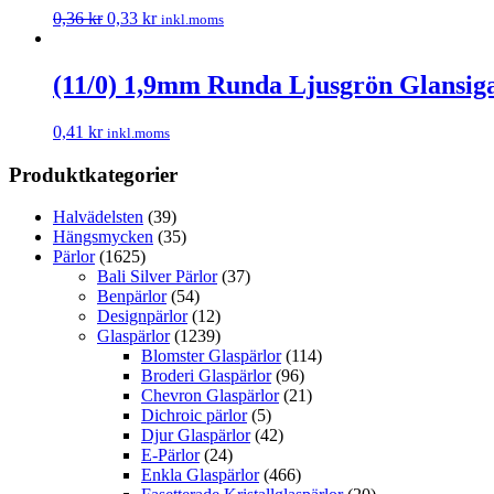
0,36
kr
0,33
kr
inkl.moms
(11/0) 1,9mm Runda Ljusgrön Glansiga
0,41
kr
inkl.moms
Produktkategorier
Halvädelsten
(39)
Hängsmycken
(35)
Pärlor
(1625)
Bali Silver Pärlor
(37)
Benpärlor
(54)
Designpärlor
(12)
Glaspärlor
(1239)
Blomster Glaspärlor
(114)
Broderi Glaspärlor
(96)
Chevron Glaspärlor
(21)
Dichroic pärlor
(5)
Djur Glaspärlor
(42)
E-Pärlor
(24)
Enkla Glaspärlor
(466)