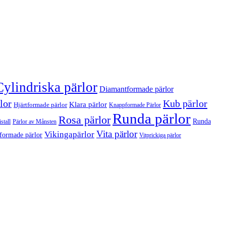
Cylindriska pärlor
Diamantformade pärlor
lor
Kub pärlor
Klara pärlor
Hjärtformade pärlor
Knappformade Pärlor
Runda pärlor
Rosa pärlor
Runda
stall
Pärlor av Månsten
Vita pärlor
Vikingapärlor
formade pärlor
Vitprickiga pärlor