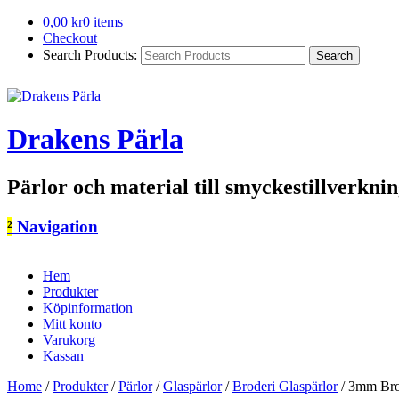
0,00
kr
0 items
Checkout
Search Products:
Drakens Pärla
Pärlor och material till smyckestillverkni
²
Navigation
Hem
Produkter
Köpinformation
Mitt konto
Varukorg
Kassan
Home
/
Produkter
/
Pärlor
/
Glaspärlor
/
Broderi Glaspärlor
/
3mm Brode