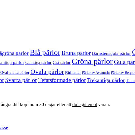
Blå pärlor
Bruna pärlor
ågröna pärlor
Bärnstensgula pärlor
Gröna pärlor
Gula pär
antiga pärlor
Glansiga pärlor
Grå pärlor
Ovala pärlor
Oval-platta pärlor
Pärlhattar
Pärlor av Bergkri
Pärlor av Aventurin
Svarta pärlor
or
Tefatsformade pärlor
Trekantiga pärlor
Tunn
t ångra ditt köp inom 30 dagar efter att
du tagit emot
varan.
a.se