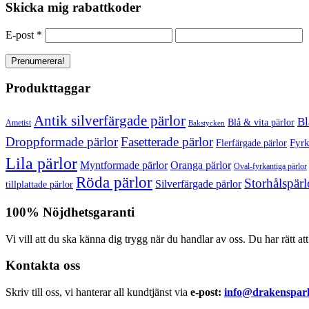
Skicka mig rabattkoder
E-post
*
Produkttaggar
Antik silverfärgade pärlor
Bl
Blå & vita pärlor
Ametist
Bakstycken
Droppformade pärlor
Fasetterade pärlor
Fyrk
Flerfärgade pärlor
Lila pärlor
Myntformade pärlor
Oranga pärlor
Oval-fyrkantiga pärlor
Röda pärlor
Storhålspärl
Silverfärgade pärlor
tillplattade pärlor
100% Nöjdhetsgaranti
Vi vill att du ska känna dig trygg när du handlar av oss. Du har rätt at
Kontakta oss
Skriv till oss, vi hanterar all kundtjänst via
e-post:
info@drakensparl