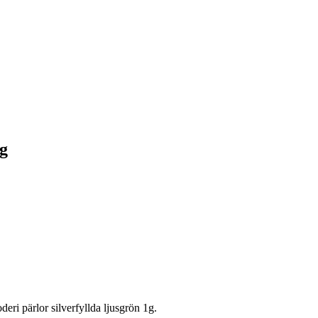
ng
ri pärlor silverfyllda ljusgrön 1g.