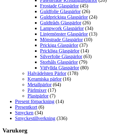
Fasetterade Kristallglaspärlor
(20)
Frostade Glaspärlor
(45)
Guldfolie Glaspärlor
(26)
Guldprickiga Glaspärlor
(24)
Guldtråds Glaspärlor
(26)
Lampwork Glaspärlor
(34)
Linjemönster Glaspärlor
(13)
Mönstrade Glaspärlor
(10)
Prickiga Glaspärlor
(37)
Prickliga Glaspärlor
(14)
Silverfolie Glaspärlor
(63)
Storhåls Glaspärlor
(79)
Vitfyllda Glaspärlor
(80)
Halvädelsten Pärlor
(178)
Keramiska pärlor
(16)
Metallpärlor
(64)
Pärlmixer
(17)
Plastpärlor
(7)
Present förpackning
(14)
Presentkort
(6)
Smycken
(34)
Smyckestillverkning
(336)
Varukorg