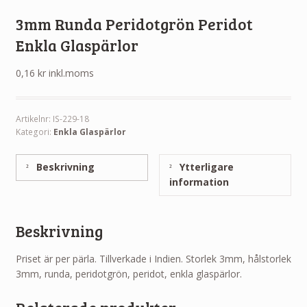
3mm Runda Peridotgrön Peridot
Enkla Glaspärlor
0,16
kr
inkl.moms
Artikelnr:
IS-229-18
Kategori:
Enkla Glaspärlor
Beskrivning
Ytterligare
information
Beskrivning
Priset är per pärla. Tillverkade i Indien. Storlek 3mm, hålstorlek
3mm, runda, peridotgrön, peridot, enkla glaspärlor.