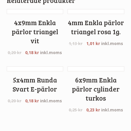
Relaterade produkter
4x9mm Enkla
4mm Enkla pärlor
pärlor triangel
triangel rosa 1g.
vit
1,13
kr
1,01
kr
inkl.moms
0,20
kr
0,18
kr
inkl.moms
5x4mm Runda
6x9mm Enkla
Svart E-pärlor
pärlor cylinder
turkos
0,20
kr
0,18
kr
inkl.moms
0,25
kr
0,23
kr
inkl.moms