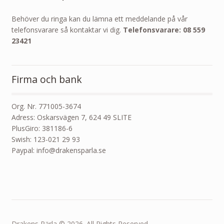
Behöver du ringa kan du lämna ett meddelande på vår
telefonsvarare så kontaktar vi dig.
Telefonsvarare: 08 559
23421
Firma och bank
Org. Nr. 771005-3674
Adress: Oskarsvägen 7, 624 49 SLITE
PlusGiro: 381186-6
Swish: 123-021 29 93
Paypal: info@drakensparla.se
Drakens Pärla © 2026. All Rights Reserved.