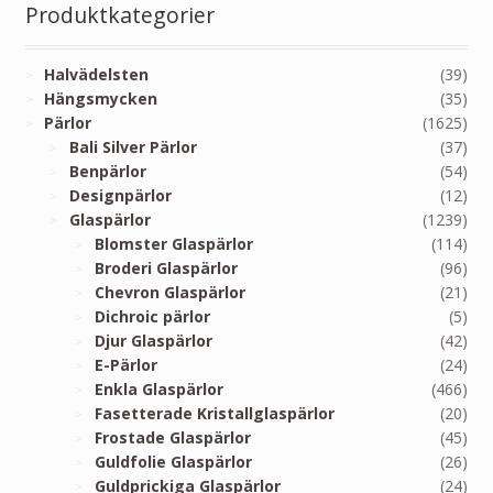
Produktkategorier
Halvädelsten
(39)
Hängsmycken
(35)
Pärlor
(1625)
Bali Silver Pärlor
(37)
Benpärlor
(54)
Designpärlor
(12)
Glaspärlor
(1239)
Blomster Glaspärlor
(114)
Broderi Glaspärlor
(96)
Chevron Glaspärlor
(21)
Dichroic pärlor
(5)
Djur Glaspärlor
(42)
E-Pärlor
(24)
Enkla Glaspärlor
(466)
Fasetterade Kristallglaspärlor
(20)
Frostade Glaspärlor
(45)
Guldfolie Glaspärlor
(26)
Guldprickiga Glaspärlor
(24)