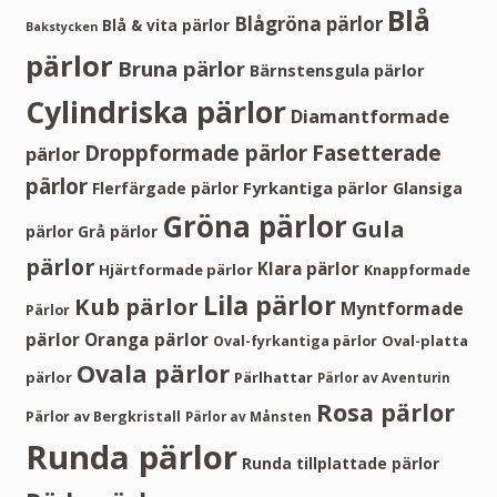
Blå
Blågröna pärlor
Blå & vita pärlor
Bakstycken
pärlor
Bruna pärlor
Bärnstensgula pärlor
Cylindriska pärlor
Diamantformade
Droppformade pärlor
Fasetterade
pärlor
pärlor
Fyrkantiga pärlor
Flerfärgade pärlor
Glansiga
Gröna pärlor
Gula
pärlor
Grå pärlor
pärlor
Klara pärlor
Hjärtformade pärlor
Knappformade
Lila pärlor
Kub pärlor
Myntformade
Pärlor
pärlor
Oranga pärlor
Oval-platta
Oval-fyrkantiga pärlor
Ovala pärlor
pärlor
Pärlhattar
Pärlor av Aventurin
Rosa pärlor
Pärlor av Bergkristall
Pärlor av Månsten
Runda pärlor
Runda tillplattade pärlor