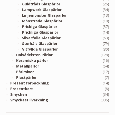
Guldtråds Glaspärlor
(26)
Lampwork Glaspärlor
(34)
Linjemönster Glaspärlor
(13)
Mönstrade Glaspärlor
(10)
Prickiga Glaspärlor
(37)
Prickliga Glaspärlor
(14)
Silverfolie Glaspärlor
(63)
Storhåls Glaspärlor
(79)
Vitfyllda Glaspärlor
(80)
Halvädelsten Pärlor
(178)
Keramiska pärlor
(16)
Metallpärlor
(64)
Pärlmixer
(17)
Plastpärlor
(7)
Present förpackning
(14)
Presentkort
(6)
Smycken
(34)
Smyckestillverkning
(336)