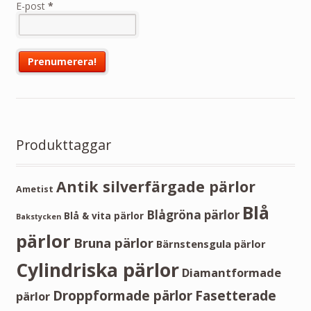
E-post
*
Produkttaggar
Antik silverfärgade pärlor
Ametist
Blå
Blågröna pärlor
Blå & vita pärlor
Bakstycken
pärlor
Bruna pärlor
Bärnstensgula pärlor
Cylindriska pärlor
Diamantformade
Droppformade pärlor
Fasetterade
pärlor