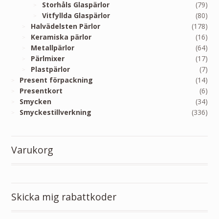
Storhåls Glaspärlor
(79)
Vitfyllda Glaspärlor
(80)
Halvädelsten Pärlor
(178)
Keramiska pärlor
(16)
Metallpärlor
(64)
Pärlmixer
(17)
Plastpärlor
(7)
Present förpackning
(14)
Presentkort
(6)
Smycken
(34)
Smyckestillverkning
(336)
Varukorg
Skicka mig rabattkoder