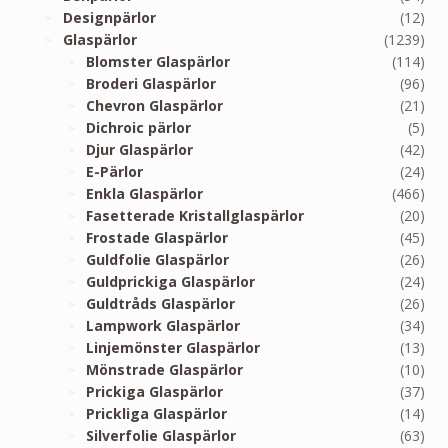
Designpärlor
(12)
Glaspärlor
(1239)
Blomster Glaspärlor
(114)
Broderi Glaspärlor
(96)
Chevron Glaspärlor
(21)
Dichroic pärlor
(5)
Djur Glaspärlor
(42)
E-Pärlor
(24)
Enkla Glaspärlor
(466)
Fasetterade Kristallglaspärlor
(20)
Frostade Glaspärlor
(45)
Guldfolie Glaspärlor
(26)
Guldprickiga Glaspärlor
(24)
Guldtråds Glaspärlor
(26)
Lampwork Glaspärlor
(34)
Linjemönster Glaspärlor
(13)
Mönstrade Glaspärlor
(10)
Prickiga Glaspärlor
(37)
Prickliga Glaspärlor
(14)
Silverfolie Glaspärlor
(63)