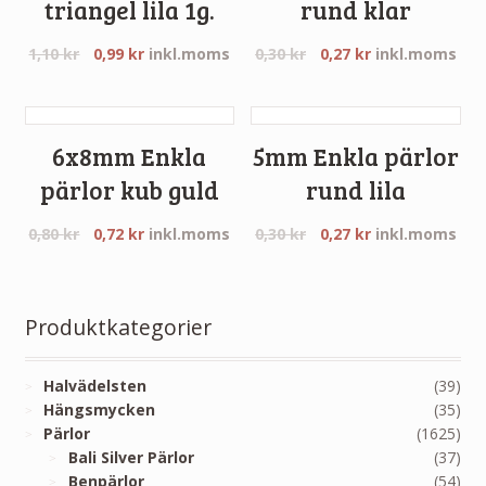
triangel lila 1g.
rund klar
1,10
kr
0,99
kr
inkl.moms
0,30
kr
0,27
kr
inkl.moms
6x8mm Enkla
5mm Enkla pärlor
pärlor kub guld
rund lila
0,80
kr
0,72
kr
inkl.moms
0,30
kr
0,27
kr
inkl.moms
Produktkategorier
Halvädelsten
(39)
Hängsmycken
(35)
Pärlor
(1625)
Bali Silver Pärlor
(37)
Benpärlor
(54)