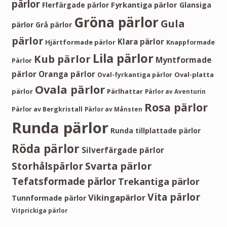
pärlor
Fyrkantiga pärlor
Flerfärgade pärlor
Glansiga
Gröna pärlor
Gula
pärlor
Grå pärlor
pärlor
Klara pärlor
Hjärtformade pärlor
Knappformade
Lila pärlor
Kub pärlor
Myntformade
Pärlor
pärlor
Oranga pärlor
Oval-platta
Oval-fyrkantiga pärlor
Ovala pärlor
pärlor
Pärlhattar
Pärlor av Aventurin
Rosa pärlor
Pärlor av Bergkristall
Pärlor av Månsten
Runda pärlor
Runda tillplattade pärlor
Röda pärlor
Silverfärgade pärlor
Storhålspärlor
Svarta pärlor
Tefatsformade pärlor
Trekantiga pärlor
Vita pärlor
Vikingapärlor
Tunnformade pärlor
Vitprickiga pärlor