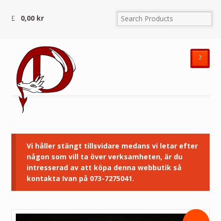
0,00
kr
²
Vi håller stängt tillsvidare medans vi letar efter
någon som vill ta över verksamheten, är du
intresserad av att köpa denna webbutik så
kontakta Ivan på 073-7275041.