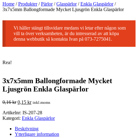
Home
/
Produkter
/
Pärlor
/
Glaspärlor
/
Enkla Glaspärlor
/
3x7x5mm Ballongformade Mycket Ljusgrön Enkla Glaspärlor
Vi håller stängt tillsvidare medans vi letar efter någon som
vill ta över verksamheten, är du intresserad av att köpa
denna webbutik så kontakta Ivan på 073-7275041.
Rea!
3x7x5mm Ballongformade Mycket
Ljusgrön Enkla Glaspärlor
0,16
kr
0,15
kr
inkl.moms
Artikelnr:
IS-207-28
Kategori:
Enkla Glaspärlor
Beskrivning
Ytterligare information