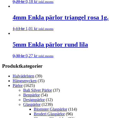
0,20
kr
0,18
kr
inkl.moms
4mm Enkla pärlor triangel rosa 1g.
1,13
kr
1,01
kr
inkl.moms
5mm Enkla pärlor rund lila
0,30
kr
0,27
kr
inkl.moms
Produktkategorier
Halvädelsten
(39)
Hängsmycken
(35)
Pärlor
(1625)
Bali Silver Pärlor
(37)
Benpärlor
(54)
Designpärlor
(12)
Glaspärlor
(1239)
Blomster Glaspärlor
(114)
Broderi Glaspärlor
(96)