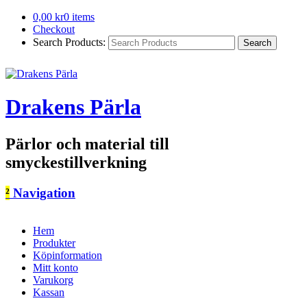
0,00
kr
0 items
Checkout
Search Products:
Drakens Pärla
Pärlor och material till
smyckestillverkning
²
Navigation
Hem
Produkter
Köpinformation
Mitt konto
Varukorg
Kassan