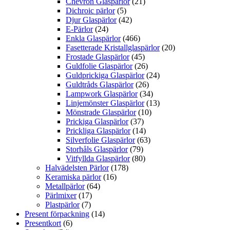
Chevron Glaspärlor
(21)
Dichroic pärlor
(5)
Djur Glaspärlor
(42)
E-Pärlor
(24)
Enkla Glaspärlor
(466)
Fasetterade Kristallglaspärlor
(20)
Frostade Glaspärlor
(45)
Guldfolie Glaspärlor
(26)
Guldprickiga Glaspärlor
(24)
Guldtråds Glaspärlor
(26)
Lampwork Glaspärlor
(34)
Linjemönster Glaspärlor
(13)
Mönstrade Glaspärlor
(10)
Prickiga Glaspärlor
(37)
Prickliga Glaspärlor
(14)
Silverfolie Glaspärlor
(63)
Storhåls Glaspärlor
(79)
Vitfyllda Glaspärlor
(80)
Halvädelsten Pärlor
(178)
Keramiska pärlor
(16)
Metallpärlor
(64)
Pärlmixer
(17)
Plastpärlor
(7)
Present förpackning
(14)
Presentkort
(6)