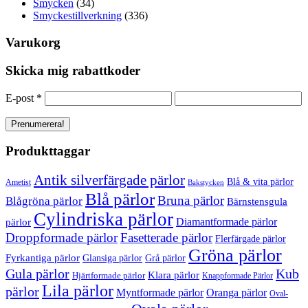
Smycken
(34)
Smyckestillverkning
(336)
Varukorg
Skicka mig rabattkoder
E-post
*
Produkttaggar
Antik silverfärgade pärlor
Blå & vita pärlor
Ametist
Bakstycken
Blå pärlor
Bruna pärlor
Blågröna pärlor
Bärnstensgula
Cylindriska pärlor
Diamantformade pärlor
pärlor
Droppformade pärlor
Fasetterade pärlor
Flerfärgade pärlor
Gröna pärlor
Fyrkantiga pärlor
Glansiga pärlor
Grå pärlor
Gula pärlor
Kub
Klara pärlor
Hjärtformade pärlor
Knappformade Pärlor
Lila pärlor
pärlor
Myntformade pärlor
Oranga pärlor
Oval-