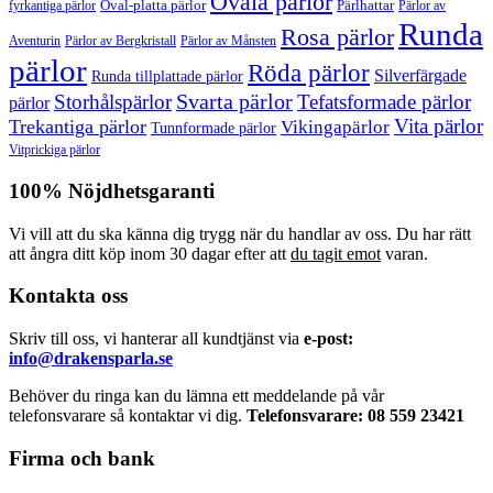
Ovala pärlor
Oval-platta pärlor
Pärlhattar
fyrkantiga pärlor
Pärlor av
Runda
Rosa pärlor
Pärlor av Bergkristall
Aventurin
Pärlor av Månsten
pärlor
Röda pärlor
Silverfärgade
Runda tillplattade pärlor
Svarta pärlor
Storhålspärlor
Tefatsformade pärlor
pärlor
Vita pärlor
Trekantiga pärlor
Vikingapärlor
Tunnformade pärlor
Vitprickiga pärlor
100% Nöjdhetsgaranti
Vi vill att du ska känna dig trygg när du handlar av oss. Du har rätt
att ångra ditt köp inom 30 dagar efter att
du tagit emot
varan.
Kontakta oss
Skriv till oss, vi hanterar all kundtjänst via
e-post:
info@drakensparla.se
Behöver du ringa kan du lämna ett meddelande på vår
telefonsvarare så kontaktar vi dig.
Telefonsvarare: 08 559 23421
Firma och bank