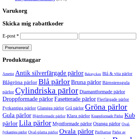
Varukorg
Skicka mig rabattkoder
E-post
*
Produkttaggar
Antik silverfärgade pärlor
Blå & vita pärlor
Ametist
Bakstycken
Blå pärlor
Bruna pärlor
Blågröna pärlor
Bärnstensgula
Cylindriska pärlor
Diamantformade pärlor
pärlor
Droppformade pärlor
Fasetterade pärlor
Flerfärgade pärlor
Gröna pärlor
Fyrkantiga pärlor
Glansiga pärlor
Grå pärlor
Gula pärlor
Kub
Klara pärlor
Hjärtformade pärlor
Knappformade Pärlor
Lila pärlor
pärlor
Myntformade pärlor
Oranga pärlor
Oval-
Ovala pärlor
Oval-platta pärlor
Pärlhattar
fyrkantiga pärlor
Pärlor av