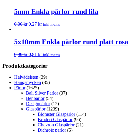
5mm Enkla pärlor rund lila
0,30
kr
0,27
kr
inkl.moms
5x10mm Enkla pärlor rund platt rosa
0,90
kr
0,81
kr
inkl.moms
Produktkategorier
Halvädelsten
(39)
Hängsmycken
(35)
Pärlor
(1625)
Bali Silver Pärlor
(37)
Benpärlor
(54)
Designpärlor
(12)
Glaspärlor
(1239)
Blomster Glaspärlor
(114)
Broderi Glaspärlor
(96)
Chevron Glaspärlor
(21)
Dichroic pärlor
(5)