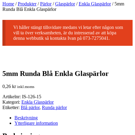
Home
/
Produkter
/
Pärlor
/
Glaspärlor
/
Enkla Glaspärlor
/
5mm
Runda Blå Enkla Glaspärlor
Vi håller stängt tillsvidare medans vi letar efter någon som
vill ta över verksamheten, är du intresserad av att köpa
denna webbutik så kontakta Ivan på 073-7275041.
5mm Runda Blå Enkla Glaspärlor
0,26
kr
inkl.moms
Artikelnr:
IS-126-15
Kategori:
Enkla Glaspärlor
Etiketter:
Blå pärlor
,
Runda pärlor
Beskrivning
Ytterligare information