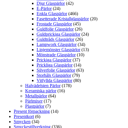
Djur Glaspärlor
(42)
E-Pärlor
(24)
Enkla Glaspärlor
(466)
Fasetterade Kristallglaspärlor
(20)
Frostade Glaspärlor
(45)
Guldfolie Glaspärlor
(26)
Guldprickiga Glaspärlor
(24)
Guldtråds Glaspärlor
(26)
Lampwork Glaspärlor
(34)
Linjemönster Glaspärlor
(13)
Mönstrade Glaspärlor
(10)
Prickiga Glaspärlor
(37)
Prickliga Glaspärlor
(14)
Silverfolie Glaspärlor
(63)
Storhåls Glaspärlor
(79)
Vitfyllda Glaspärlor
(80)
Halvädelsten Pärlor
(178)
Keramiska pärlor
(16)
Metallpärlor
(64)
Pärlmixer
(17)
Plastpärlor
(7)
Present förpackning
(14)
Presentkort
(6)
Smycken
(34)
Smyckestillverkning
(336)