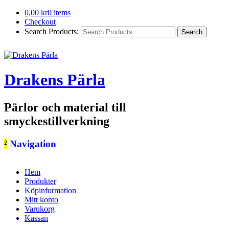
0,00
kr
0 items
Checkout
Search Products:
Drakens Pärla
Pärlor och material till
smyckestillverkning
²
Navigation
Hem
Produkter
Köpinformation
Mitt konto
Varukorg
Kassan