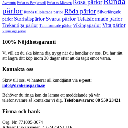
Runda
Rosa pärlor
Pärlor av Bergkristall
Aventurin
Pärlor av Månsten
pärlor
Röda pärlor
Silverfärgade
Runda tillplattade pärlor
Svarta pärlor
Storhålspärlor
Tefatsformade pärlor
pärlor
Vita pärlor
Trekantiga pärlor
Vikingapärlor
Tunnformade pärlor
Vitprickiga pärlor
100% Nöjdhetsgaranti
Vi vill att du ska känna dig trygg när du handlar av oss. Du har rätt
att ångra ditt köp inom 30 dagar efter att
du tagit emot
varan.
Kontakta oss
Skriv till oss, vi hanterar all kundtjänst via
e-post:
info@drakensparla.se
Behöver du ringa kan du lämna ett meddelande på vår
telefonsvarare så kontaktar vi dig.
Telefonsvarare: 08 559 23421
Firma och bank
Org. Nr. 771005-3674
Adress: Oskarsvägen 7, 624 49 SLITE