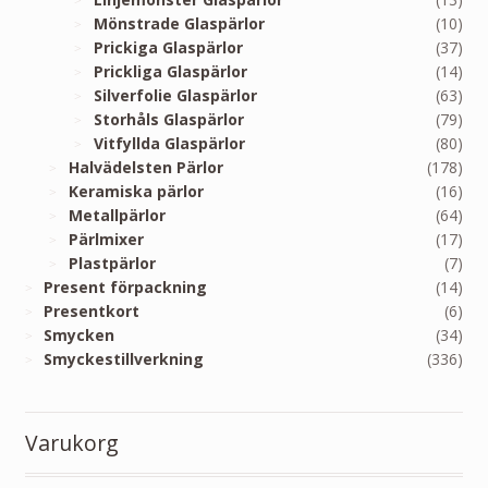
Mönstrade Glaspärlor
(10)
Prickiga Glaspärlor
(37)
Prickliga Glaspärlor
(14)
Silverfolie Glaspärlor
(63)
Storhåls Glaspärlor
(79)
Vitfyllda Glaspärlor
(80)
Halvädelsten Pärlor
(178)
Keramiska pärlor
(16)
Metallpärlor
(64)
Pärlmixer
(17)
Plastpärlor
(7)
Present förpackning
(14)
Presentkort
(6)
Smycken
(34)
Smyckestillverkning
(336)
Varukorg