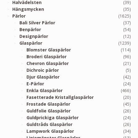
Halvädelsten
(39)
Hängsmycken
(35)
Pärlor
(1625)
Bali Silver Pärlor
(37)
Benpärlor
(54)
Designpärlor
(12)
Glaspärlor
(1239)
Blomster Glaspärlor
(114)
Broderi Glaspärlor
(96)
Chevron Glaspärlor
(21)
Dichroic pärlor
(5)
Djur Glaspärlor
(42)
E-Pärlor
(24)
Enkla Glaspärlor
(466)
Fasetterade Kristallglaspärlor
(20)
Frostade Glaspärlor
(45)
Guldfolie Glaspärlor
(26)
Guldprickiga Glaspärlor
(24)
Guldtråds Glaspärlor
(26)
Lampwork Glaspärlor
(34)
Linjemönster Glaspärlor
(13)