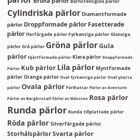
Bruna pärlor
Bärnstensgula pärlor
Cylindriska pärlor
Diamantformade
Droppformade pärlor
Fasetterade
pärlor
pärlor
Fyrkantiga pärlor
Flerfärgade pärlor
Glansiga
Gröna pärlor
Gula
pärlor
Grå pärlor
pärlor
Klara pärlor
Hjärtformade pärlor
Knappformade
Lila pärlor
Kub pärlor
Myntformade
Pärlor
pärlor
Oranga pärlor
Oval-platta
Oval-fyrkantiga pärlor
Ovala pärlor
pärlor
Pärlhattar
Pärlor av Aventurin
Rosa pärlor
Pärlor av Bergkristall
Pärlor av Månsten
Runda pärlor
Runda tillplattade pärlor
Röda pärlor
Silverfärgade pärlor
Storhålspärlor
Svarta pärlor