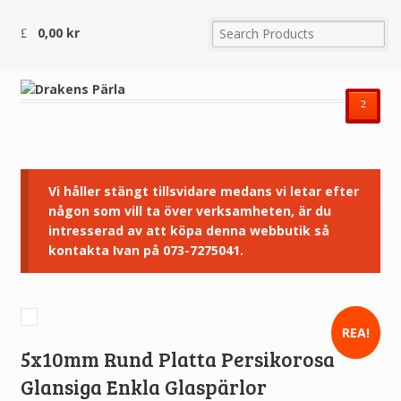
0,00
kr
²
Vi håller stängt tillsvidare medans vi letar efter
någon som vill ta över verksamheten, är du
intresserad av att köpa denna webbutik så
kontakta Ivan på 073-7275041.
REA!
5x10mm Rund Platta Persikorosa
Glansiga Enkla Glaspärlor