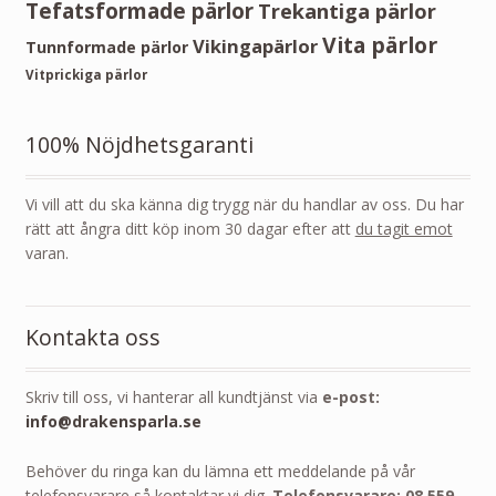
Tefatsformade pärlor
Trekantiga pärlor
Vita pärlor
Vikingapärlor
Tunnformade pärlor
Vitprickiga pärlor
100% Nöjdhetsgaranti
Vi vill att du ska känna dig trygg när du handlar av oss. Du har
rätt att ångra ditt köp inom 30 dagar efter att
du tagit emot
varan.
Kontakta oss
Skriv till oss, vi hanterar all kundtjänst via
e-post:
info@drakensparla.se
Behöver du ringa kan du lämna ett meddelande på vår
telefonsvarare så kontaktar vi dig.
Telefonsvarare: 08 559