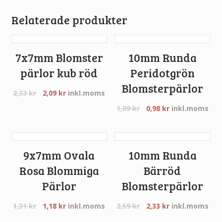
Relaterade produkter
7x7mm Blomster
10mm Runda
pärlor kub röd
Peridotgrön
Blomsterpärlor
2,33
kr
2,09
kr
inkl.moms
1,09
kr
0,98
kr
inkl.moms
9x7mm Ovala
10mm Runda
Rosa Blommiga
Bärröd
Pärlor
Blomsterpärlor
1,31
kr
1,18
kr
inkl.moms
2,59
kr
2,33
kr
inkl.moms