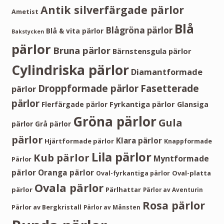
Antik silverfärgade pärlor
Ametist
Blå
Blågröna pärlor
Blå & vita pärlor
Bakstycken
pärlor
Bruna pärlor
Bärnstensgula pärlor
Cylindriska pärlor
Diamantformade
Droppformade pärlor
Fasetterade
pärlor
pärlor
Fyrkantiga pärlor
Flerfärgade pärlor
Glansiga
Gröna pärlor
Gula
pärlor
Grå pärlor
pärlor
Klara pärlor
Hjärtformade pärlor
Knappformade
Lila pärlor
Kub pärlor
Myntformade
Pärlor
pärlor
Oranga pärlor
Oval-platta
Oval-fyrkantiga pärlor
Ovala pärlor
pärlor
Pärlhattar
Pärlor av Aventurin
Rosa pärlor
Pärlor av Bergkristall
Pärlor av Månsten