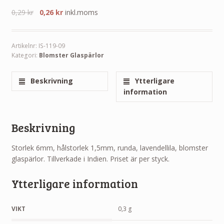
0,29
kr
0,26
kr
inkl.moms
Artikelnr:
IS-119-09
Kategori:
Blomster Glaspärlor
Beskrivning
Ytterligare
information
Beskrivning
Storlek 6mm, hålstorlek 1,5mm, runda, lavendellila, blomster
glaspärlor. Tillverkade i Indien. Priset är per styck.
Ytterligare information
VIKT
0,3 g