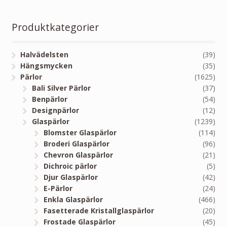
Produktkategorier
Halvädelsten
(39)
Hängsmycken
(35)
Pärlor
(1625)
Bali Silver Pärlor
(37)
Benpärlor
(54)
Designpärlor
(12)
Glaspärlor
(1239)
Blomster Glaspärlor
(114)
Broderi Glaspärlor
(96)
Chevron Glaspärlor
(21)
Dichroic pärlor
(5)
Djur Glaspärlor
(42)
E-Pärlor
(24)
Enkla Glaspärlor
(466)
Fasetterade Kristallglaspärlor
(20)
Frostade Glaspärlor
(45)