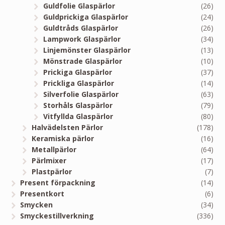
Guldfolie Glaspärlor
(26)
Guldprickiga Glaspärlor
(24)
Guldtråds Glaspärlor
(26)
Lampwork Glaspärlor
(34)
Linjemönster Glaspärlor
(13)
Mönstrade Glaspärlor
(10)
Prickiga Glaspärlor
(37)
Prickliga Glaspärlor
(14)
Silverfolie Glaspärlor
(63)
Storhåls Glaspärlor
(79)
Vitfyllda Glaspärlor
(80)
Halvädelsten Pärlor
(178)
Keramiska pärlor
(16)
Metallpärlor
(64)
Pärlmixer
(17)
Plastpärlor
(7)
Present förpackning
(14)
Presentkort
(6)
Smycken
(34)
Smyckestillverkning
(336)