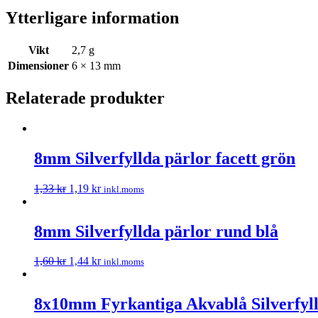
Ytterligare information
Vikt
2,7 g
Dimensioner
6 × 13 mm
Relaterade produkter
8mm Silverfyllda pärlor facett grön
1,33
kr
1,19
kr
inkl.moms
8mm Silverfyllda pärlor rund blå
1,60
kr
1,44
kr
inkl.moms
8x10mm Fyrkantiga Akvablå Silverfyll