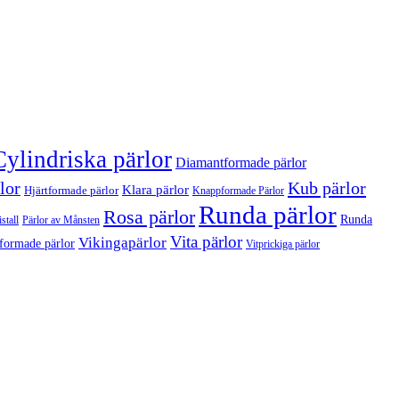
Cylindriska pärlor
Diamantformade pärlor
lor
Kub pärlor
Klara pärlor
Hjärtformade pärlor
Knappformade Pärlor
Runda pärlor
Rosa pärlor
Runda
stall
Pärlor av Månsten
Vita pärlor
Vikingapärlor
formade pärlor
Vitprickiga pärlor