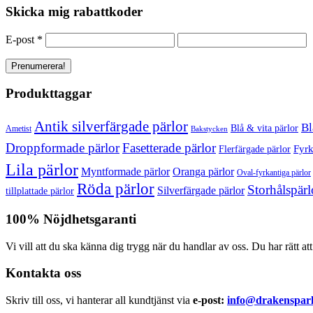
Skicka mig rabattkoder
E-post
*
Produkttaggar
Antik silverfärgade pärlor
Bl
Blå & vita pärlor
Ametist
Bakstycken
Droppformade pärlor
Fasetterade pärlor
Fyrk
Flerfärgade pärlor
Lila pärlor
Myntformade pärlor
Oranga pärlor
Oval-fyrkantiga pärlor
Röda pärlor
Storhålspärl
Silverfärgade pärlor
tillplattade pärlor
100% Nöjdhetsgaranti
Vi vill att du ska känna dig trygg när du handlar av oss. Du har rätt at
Kontakta oss
Skriv till oss, vi hanterar all kundtjänst via
e-post:
info@drakensparl