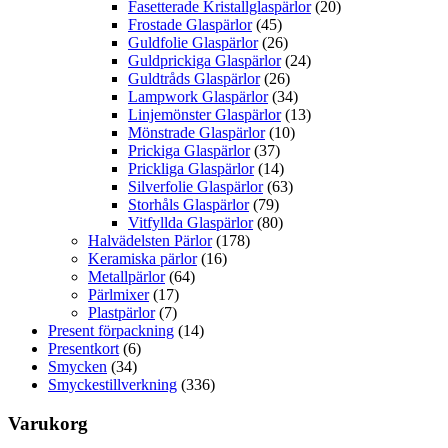
Fasetterade Kristallglaspärlor
(20)
Frostade Glaspärlor
(45)
Guldfolie Glaspärlor
(26)
Guldprickiga Glaspärlor
(24)
Guldtråds Glaspärlor
(26)
Lampwork Glaspärlor
(34)
Linjemönster Glaspärlor
(13)
Mönstrade Glaspärlor
(10)
Prickiga Glaspärlor
(37)
Prickliga Glaspärlor
(14)
Silverfolie Glaspärlor
(63)
Storhåls Glaspärlor
(79)
Vitfyllda Glaspärlor
(80)
Halvädelsten Pärlor
(178)
Keramiska pärlor
(16)
Metallpärlor
(64)
Pärlmixer
(17)
Plastpärlor
(7)
Present förpackning
(14)
Presentkort
(6)
Smycken
(34)
Smyckestillverkning
(336)
Varukorg