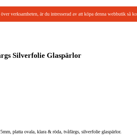
l ta över verksamheten, är du intresserad av att köpa denna webbutik så
gs Silverfolie Glaspärlor
5mm, platta ovala, klara & röda, tvåfärgs, silverfolie glaspärlor.