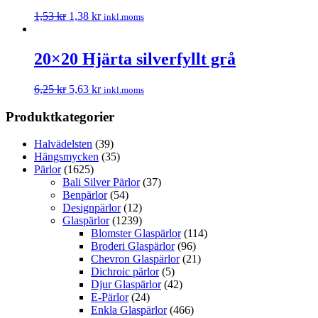
1,53
kr
1,38
kr
inkl.moms
20×20 Hjärta silverfyllt grå
6,25
kr
5,63
kr
inkl.moms
Produktkategorier
Halvädelsten
(39)
Hängsmycken
(35)
Pärlor
(1625)
Bali Silver Pärlor
(37)
Benpärlor
(54)
Designpärlor
(12)
Glaspärlor
(1239)
Blomster Glaspärlor
(114)
Broderi Glaspärlor
(96)
Chevron Glaspärlor
(21)
Dichroic pärlor
(5)
Djur Glaspärlor
(42)
E-Pärlor
(24)
Enkla Glaspärlor
(466)