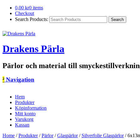
0,00
kr
0 items
Checkout
Search Products:
Drakens Pärla
Pärlor och material till smyckestillverkni
²
Navigation
Hem
Produkter
Köpinformation
Mitt konto
Varukorg
Kassan
Home
/
Produkter
/
Pärlor
/
Glaspärlor
/
Silverfolie Glaspärlor
/
6x13m