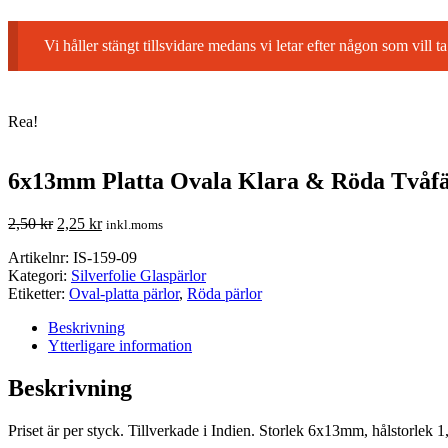
Vi håller stängt tillsvidare medans vi letar efter någon som vil
Rea!
6x13mm Platta Ovala Klara & Röda Tvåfär
2,50
kr
2,25
kr
inkl.moms
Artikelnr:
IS-159-09
Kategori:
Silverfolie Glaspärlor
Etiketter:
Oval-platta pärlor
,
Röda pärlor
Beskrivning
Ytterligare information
Beskrivning
Priset är per styck. Tillverkade i Indien. Storlek 6x13mm, hålstorlek 1,