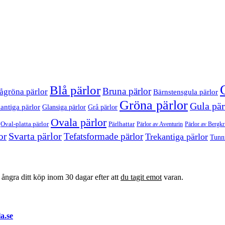
Blå pärlor
Bruna pärlor
ågröna pärlor
Bärnstensgula pärlor
Gröna pärlor
Gula pär
antiga pärlor
Glansiga pärlor
Grå pärlor
Ovala pärlor
Oval-platta pärlor
Pärlhattar
Pärlor av Bergkri
Pärlor av Aventurin
Svarta pärlor
or
Tefatsformade pärlor
Trekantiga pärlor
Tunn
t ångra ditt köp inom 30 dagar efter att
du tagit emot
varan.
a.se