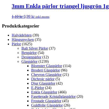
3mm Enkla pärlor triangel ljusgrön 1g
1,10
kr
0,99
kr
inkl.moms
Produktkategorier
Halvädelsten
(39)
Hängsmycken
(35)
Pärlor
(1625)
Bali Silver Pärlor
(37)
Benpärlor
(54)
Designpärlor
(12)
Glaspärlor
(1239)
Blomster Glaspärlor
(114)
Broderi Glaspärlor
(96)
Chevron Glaspärlor
(21)
Dichroic pärlor
(5)
Djur Glaspärlor
(42)
E-Pärlor
(24)
Enkla Glaspärlor
(466)
Fasetterade Kristallglaspärlor
(20)
Frostade Glaspärlor
(45)
Guldfolie Glaspärlor
(26)