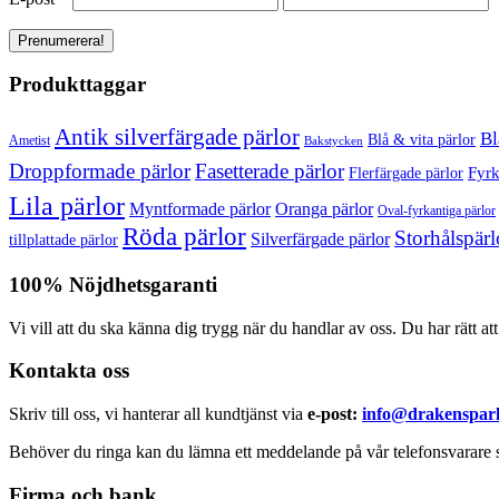
Produkttaggar
Antik silverfärgade pärlor
Bl
Blå & vita pärlor
Ametist
Bakstycken
Droppformade pärlor
Fasetterade pärlor
Fyrk
Flerfärgade pärlor
Lila pärlor
Myntformade pärlor
Oranga pärlor
Oval-fyrkantiga pärlor
Röda pärlor
Storhålspärl
Silverfärgade pärlor
tillplattade pärlor
100% Nöjdhetsgaranti
Vi vill att du ska känna dig trygg när du handlar av oss. Du har rätt at
Kontakta oss
Skriv till oss, vi hanterar all kundtjänst via
e-post:
info@drakensparl
Behöver du ringa kan du lämna ett meddelande på vår telefonsvarare s
Firma och bank