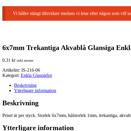
Vi håller stängt tillsvidare medans vi letar efter någon som vil
6x7mm Trekantiga Akvablå Glansiga Enkl
0,31
kr
inkl.moms
Artikelnr:
IS-216-06
Kategori:
Enkla Glaspärlor
Beskrivning
Ytterligare information
Beskrivning
Priset är per styck. Storlek 6x7mm, hålstorlek 1mm, trekantiga, akvabl
Ytterligare information