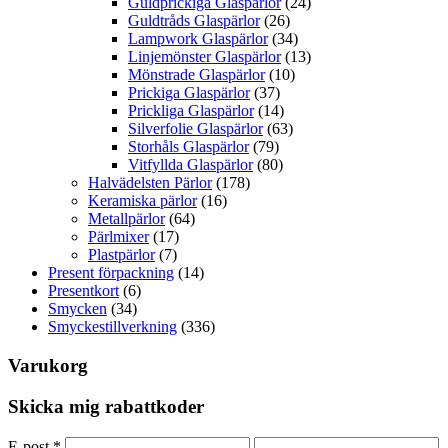
Guldprickiga Glaspärlor
(24)
Guldtråds Glaspärlor
(26)
Lampwork Glaspärlor
(34)
Linjemönster Glaspärlor
(13)
Mönstrade Glaspärlor
(10)
Prickiga Glaspärlor
(37)
Prickliga Glaspärlor
(14)
Silverfolie Glaspärlor
(63)
Storhåls Glaspärlor
(79)
Vitfyllda Glaspärlor
(80)
Halvädelsten Pärlor
(178)
Keramiska pärlor
(16)
Metallpärlor
(64)
Pärlmixer
(17)
Plastpärlor
(7)
Present förpackning
(14)
Presentkort
(6)
Smycken
(34)
Smyckestillverkning
(336)
Varukorg
Skicka mig rabattkoder
E-post
*