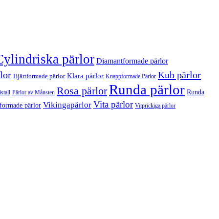
Cylindriska pärlor
Diamantformade pärlor
lor
Kub pärlor
Klara pärlor
Hjärtformade pärlor
Knappformade Pärlor
Runda pärlor
Rosa pärlor
Runda
stall
Pärlor av Månsten
Vita pärlor
Vikingapärlor
formade pärlor
Vitprickiga pärlor