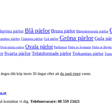
Blå pärlor
Bruna pärlor
ågröna pärlor
Bärnstensgula pärlor
Gröna pärlor
Gula pär
antiga pärlor
Glansiga pärlor
Grå pärlor
Ovala pärlor
Oval-platta pärlor
Pärlhattar
Pärlor av Bergkri
Pärlor av Aventurin
Svarta pärlor
or
Tefatsformade pärlor
Trekantiga pärlor
Tunn
t ångra ditt köp inom 30 dagar efter att
du tagit emot
varan.
a.se
å kontaktar vi dig.
Telefonsvarare: 08 559 23421