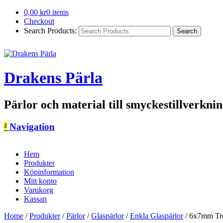
0,00
kr
0 items
Checkout
Search Products:
Drakens Pärla
Pärlor och material till smyckestillverkni
²
Navigation
Hem
Produkter
Köpinformation
Mitt konto
Varukorg
Kassan
Home
/
Produkter
/
Pärlor
/
Glaspärlor
/
Enkla Glaspärlor
/
6x7mm Tre