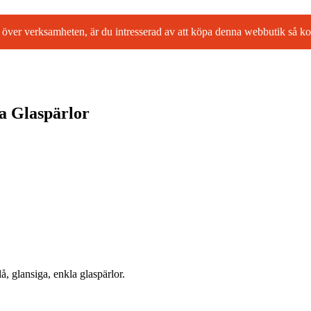
l ta över verksamheten, är du intresserad av att köpa denna webbutik så
a Glaspärlor
å, glansiga, enkla glaspärlor.