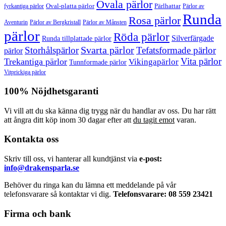
Ovala pärlor
Oval-platta pärlor
Pärlhattar
fyrkantiga pärlor
Pärlor av
Runda
Rosa pärlor
Pärlor av Bergkristall
Aventurin
Pärlor av Månsten
pärlor
Röda pärlor
Silverfärgade
Runda tillplattade pärlor
Svarta pärlor
Storhålspärlor
Tefatsformade pärlor
pärlor
Vita pärlor
Trekantiga pärlor
Vikingapärlor
Tunnformade pärlor
Vitprickiga pärlor
100% Nöjdhetsgaranti
Vi vill att du ska känna dig trygg när du handlar av oss. Du har rätt
att ångra ditt köp inom 30 dagar efter att
du tagit emot
varan.
Kontakta oss
Skriv till oss, vi hanterar all kundtjänst via
e-post:
info@drakensparla.se
Behöver du ringa kan du lämna ett meddelande på vår
telefonsvarare så kontaktar vi dig.
Telefonsvarare: 08 559 23421
Firma och bank