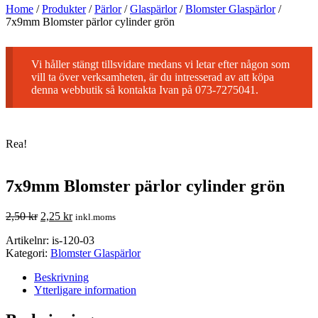
Home
/
Produkter
/
Pärlor
/
Glaspärlor
/
Blomster Glaspärlor
/
7x9mm Blomster pärlor cylinder grön
Vi håller stängt tillsvidare medans vi letar efter någon som
vill ta över verksamheten, är du intresserad av att köpa
denna webbutik så kontakta Ivan på 073-7275041.
Rea!
7x9mm Blomster pärlor cylinder grön
2,50
kr
2,25
kr
inkl.moms
Artikelnr:
is-120-03
Kategori:
Blomster Glaspärlor
Beskrivning
Ytterligare information