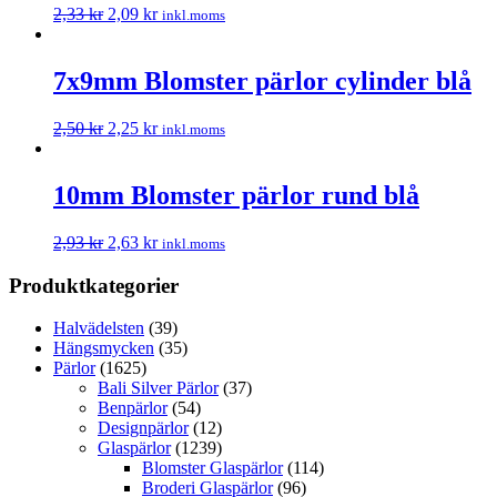
2,33
kr
2,09
kr
inkl.moms
7x9mm Blomster pärlor cylinder blå
2,50
kr
2,25
kr
inkl.moms
10mm Blomster pärlor rund blå
2,93
kr
2,63
kr
inkl.moms
Produktkategorier
Halvädelsten
(39)
Hängsmycken
(35)
Pärlor
(1625)
Bali Silver Pärlor
(37)
Benpärlor
(54)
Designpärlor
(12)
Glaspärlor
(1239)
Blomster Glaspärlor
(114)
Broderi Glaspärlor
(96)