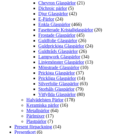
Chevron Glaspärlor
(21)
Dichroic pärlor
(5)
Djur Glaspärlor
(42)
E-Pärlor
(24)
Enkla Glaspärlor
(466)
Fasetterade Kristallglaspärlor
(20)
Frostade Glaspärlor
(45)
Guldfolie Glaspärlor
(26)
Guldprickiga Glaspärlor
(24)
Guldtråds Glaspärlor
(26)
Lampwork Glaspärlor
(34)
Linjemönster Glaspärlor
(13)
Mönstrade Glaspärlor
(10)
Prickiga Glaspärlor
(37)
Prickliga Glaspärlor
(14)
Silverfolie Glaspärlor
(63)
Storhåls Glaspärlor
(79)
Vitfyllda Glaspärlor
(80)
Halvädelsten Pärlor
(178)
Keramiska pärlor
(16)
Metallpärlor
(64)
Pärlmixer
(17)
Plastpärlor
(7)
Present förpackning
(14)
Presentkort
(6)