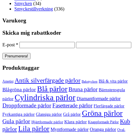
Smycken
(34)
Smyckestillverkning
(336)
Varukorg
Skicka mig rabattkoder
E-post
*
Produkttaggar
Antik silverfärgade pärlor
Blå & vita pärlor
Ametist
Bakstycken
Blå pärlor
Bruna pärlor
Blågröna pärlor
Bärnstensgula
Cylindriska pärlor
Diamantformade pärlor
pärlor
Droppformade pärlor
Fasetterade pärlor
Flerfärgade pärlor
Gröna pärlor
Fyrkantiga pärlor
Glansiga pärlor
Grå pärlor
Gula pärlor
Kub
Klara pärlor
Hjärtformade pärlor
Knappformade Pärlor
Lila pärlor
pärlor
Myntformade pärlor
Oranga pärlor
Oval-