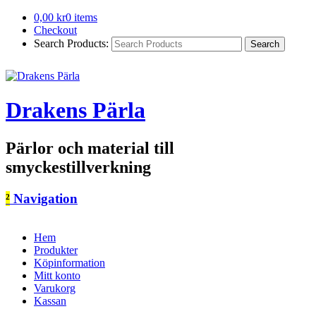
0,00
kr
0 items
Checkout
Search Products:
Drakens Pärla
Pärlor och material till
smyckestillverkning
²
Navigation
Hem
Produkter
Köpinformation
Mitt konto
Varukorg
Kassan