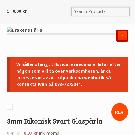
0,00
kr
²
Vi håller stängt tillsvidare medans vi letar efter
någon som vill ta över verksamheten, är du
intresserad av att köpa denna webbutik så
kontakta Ivan på 073-7275041.
REA!
8mm Bikonisk Svart Glaspärla
0,41
kr
0,37
kr
inkl.moms