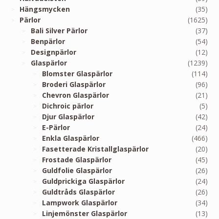
Hängsmycken
(35)
Pärlor
(1625)
Bali Silver Pärlor
(37)
Benpärlor
(54)
Designpärlor
(12)
Glaspärlor
(1239)
Blomster Glaspärlor
(114)
Broderi Glaspärlor
(96)
Chevron Glaspärlor
(21)
Dichroic pärlor
(5)
Djur Glaspärlor
(42)
E-Pärlor
(24)
Enkla Glaspärlor
(466)
Fasetterade Kristallglaspärlor
(20)
Frostade Glaspärlor
(45)
Guldfolie Glaspärlor
(26)
Guldprickiga Glaspärlor
(24)
Guldtråds Glaspärlor
(26)
Lampwork Glaspärlor
(34)
Linjemönster Glaspärlor
(13)