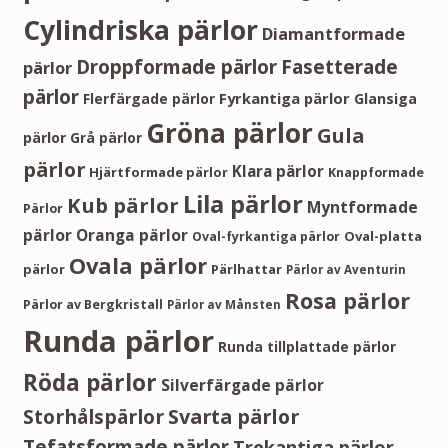
Cylindriska pärlor
Diamantformade
Droppformade pärlor
Fasetterade
pärlor
pärlor
Fyrkantiga pärlor
Flerfärgade pärlor
Glansiga
Gröna pärlor
Gula
pärlor
Grå pärlor
pärlor
Klara pärlor
Hjärtformade pärlor
Knappformade
Lila pärlor
Kub pärlor
Myntformade
Pärlor
pärlor
Oranga pärlor
Oval-platta
Oval-fyrkantiga pärlor
Ovala pärlor
pärlor
Pärlhattar
Pärlor av Aventurin
Rosa pärlor
Pärlor av Bergkristall
Pärlor av Månsten
Runda pärlor
Runda tillplattade pärlor
Röda pärlor
Silverfärgade pärlor
Storhålspärlor
Svarta pärlor
Tefatsformade pärlor
Trekantiga pärlor