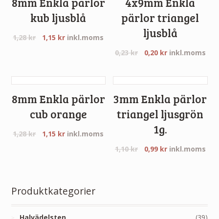
8mm Enkla pärlor
4x9mm Enkla
kub ljusblå
pärlor triangel
ljusblå
1,28
kr
1,15
kr
inkl.moms
0,23
kr
0,20
kr
inkl.moms
8mm Enkla pärlor
3mm Enkla pärlor
cub orange
triangel ljusgrön
1g.
1,28
kr
1,15
kr
inkl.moms
1,10
kr
0,99
kr
inkl.moms
Produktkategorier
Halvädelsten
(39)