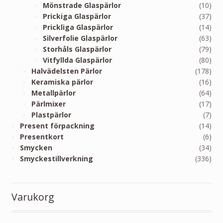
Mönstrade Glaspärlor
(10)
Prickiga Glaspärlor
(37)
Prickliga Glaspärlor
(14)
Silverfolie Glaspärlor
(63)
Storhåls Glaspärlor
(79)
Vitfyllda Glaspärlor
(80)
Halvädelsten Pärlor
(178)
Keramiska pärlor
(16)
Metallpärlor
(64)
Pärlmixer
(17)
Plastpärlor
(7)
Present förpackning
(14)
Presentkort
(6)
Smycken
(34)
Smyckestillverkning
(336)
Varukorg