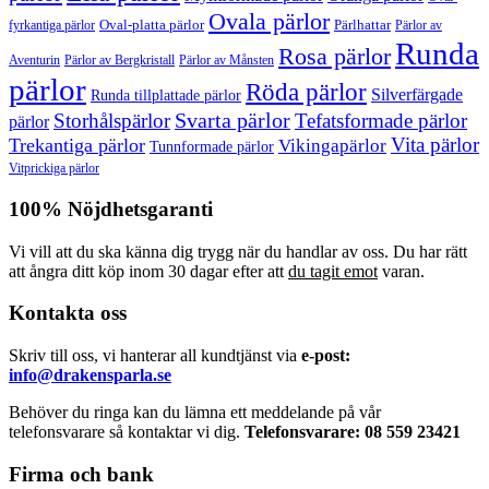
Ovala pärlor
Oval-platta pärlor
Pärlhattar
fyrkantiga pärlor
Pärlor av
Runda
Rosa pärlor
Pärlor av Bergkristall
Aventurin
Pärlor av Månsten
pärlor
Röda pärlor
Silverfärgade
Runda tillplattade pärlor
Svarta pärlor
Storhålspärlor
Tefatsformade pärlor
pärlor
Vita pärlor
Trekantiga pärlor
Vikingapärlor
Tunnformade pärlor
Vitprickiga pärlor
100% Nöjdhetsgaranti
Vi vill att du ska känna dig trygg när du handlar av oss. Du har rätt
att ångra ditt köp inom 30 dagar efter att
du tagit emot
varan.
Kontakta oss
Skriv till oss, vi hanterar all kundtjänst via
e-post:
info@drakensparla.se
Behöver du ringa kan du lämna ett meddelande på vår
telefonsvarare så kontaktar vi dig.
Telefonsvarare: 08 559 23421
Firma och bank