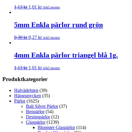
1,13
kr
1,01
kr
inkl.moms
5mm Enkla pärlor rund grön
0,30
kr
0,27
kr
inkl.moms
4mm Enkla pärlor triangel blå 1g.
1,13
kr
1,01
kr
inkl.moms
Produktkategorier
Halvädelsten
(39)
Hängsmycken
(35)
Pärlor
(1625)
Bali Silver Pärlor
(37)
Benpärlor
(54)
Designpärlor
(12)
Glaspärlor
(1239)
Blomster Glaspärlor
(114)