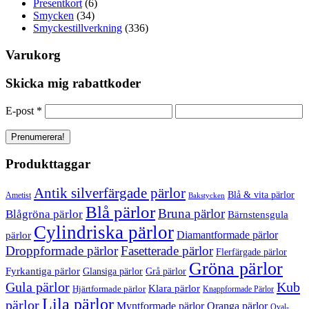
Presentkort
(6)
Smycken
(34)
Smyckestillverkning
(336)
Varukorg
Skicka mig rabattkoder
E-post
*
Produkttaggar
Antik silverfärgade pärlor
Blå & vita pärlor
Ametist
Bakstycken
Blå pärlor
Bruna pärlor
Blågröna pärlor
Bärnstensgula
Cylindriska pärlor
Diamantformade pärlor
pärlor
Droppformade pärlor
Fasetterade pärlor
Flerfärgade pärlor
Gröna pärlor
Fyrkantiga pärlor
Glansiga pärlor
Grå pärlor
Gula pärlor
Kub
Klara pärlor
Hjärtformade pärlor
Knappformade Pärlor
Lila pärlor
pärlor
Myntformade pärlor
Oranga pärlor
Oval-