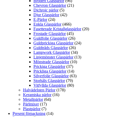
Broderi Glaspärlor
(96)
Chevron Glaspärlor
(21)
Dichroic pärlor
(5)
Djur Glaspärlor
(42)
E-Pärlor
(24)
Enkla Glaspärlor
(466)
Fasetterade Kristallglaspärlor
(20)
Frostade Glaspärlor
(45)
Guldfolie Glaspärlor
(26)
Guldprickiga Glaspärlor
(24)
Guldtråds Glaspärlor
(26)
Lampwork Glaspärlor
(34)
Linjemönster Glaspärlor
(13)
Mönstrade Glaspärlor
(10)
Prickiga Glaspärlor
(37)
Prickliga Glaspärlor
(14)
Silverfolie Glaspärlor
(63)
Storhåls Glaspärlor
(79)
Vitfyllda Glaspärlor
(80)
Halvädelsten Pärlor
(178)
Keramiska pärlor
(16)
Metallpärlor
(64)
Pärlmixer
(17)
Plastpärlor
(7)
Present förpackning
(14)