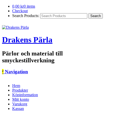
0,00
kr
0 items
Checkout
Search Products:
Drakens Pärla
Pärlor och material till
smyckestillverkning
²
Navigation
Hem
Produkter
Köpinformation
Mitt konto
Varukorg
Kassan