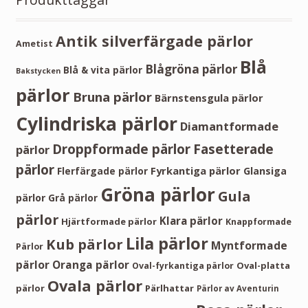
Antik silverfärgade pärlor
Ametist
Blå
Blågröna pärlor
Blå & vita pärlor
Bakstycken
pärlor
Bruna pärlor
Bärnstensgula pärlor
Cylindriska pärlor
Diamantformade
Droppformade pärlor
Fasetterade
pärlor
pärlor
Fyrkantiga pärlor
Flerfärgade pärlor
Glansiga
Gröna pärlor
Gula
pärlor
Grå pärlor
pärlor
Klara pärlor
Hjärtformade pärlor
Knappformade
Lila pärlor
Kub pärlor
Myntformade
Pärlor
pärlor
Oranga pärlor
Oval-platta
Oval-fyrkantiga pärlor
Ovala pärlor
pärlor
Pärlhattar
Pärlor av Aventurin