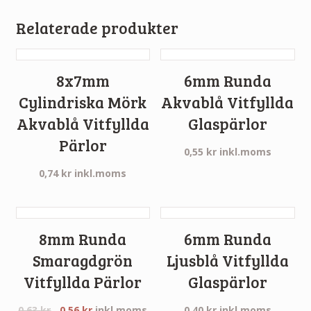
Relaterade produkter
8x7mm
6mm Runda
Cylindriska Mörk
Akvablå Vitfyllda
Akvablå Vitfyllda
Glaspärlor
Pärlor
0,55
kr
inkl.moms
0,74
kr
inkl.moms
8mm Runda
6mm Runda
Smaragdgrön
Ljusblå Vitfyllda
Vitfyllda Pärlor
Glaspärlor
0,63
kr
0,56
kr
inkl.moms
0,40
kr
inkl.moms