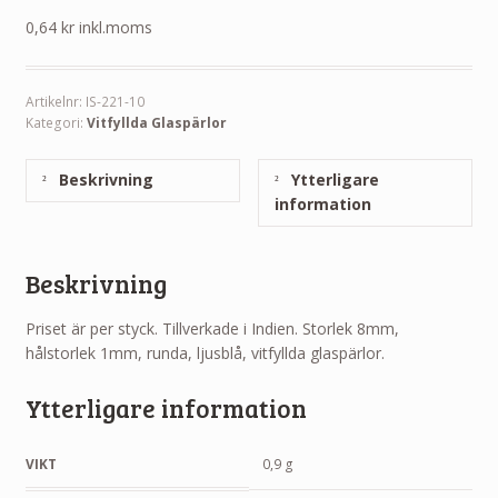
0,64
kr
inkl.moms
Artikelnr:
IS-221-10
Kategori:
Vitfyllda Glaspärlor
Beskrivning
Ytterligare
information
Beskrivning
Priset är per styck. Tillverkade i Indien. Storlek 8mm,
hålstorlek 1mm, runda, ljusblå, vitfyllda glaspärlor.
Ytterligare information
VIKT
0,9 g