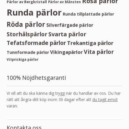
Rosa pärlor
Pärlor av Bergkristall
Pärlor av Månsten
Runda pärlor
Runda tillplattade pärlor
Röda pärlor
Silverfärgade pärlor
Storhålspärlor
Svarta pärlor
Tefatsformade pärlor
Trekantiga pärlor
Vita pärlor
Vikingapärlor
Tunnformade pärlor
Vitprickiga pärlor
100% Nöjdhetsgaranti
Vi vill att du ska känna dig trygg när du handlar av oss. Du har
rätt att ångra ditt köp inom 30 dagar efter att
du tagit emot
varan.
Kontakta oss