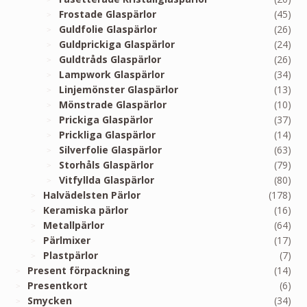
Frostade Glaspärlor
(45)
Guldfolie Glaspärlor
(26)
Guldprickiga Glaspärlor
(24)
Guldtråds Glaspärlor
(26)
Lampwork Glaspärlor
(34)
Linjemönster Glaspärlor
(13)
Mönstrade Glaspärlor
(10)
Prickiga Glaspärlor
(37)
Prickliga Glaspärlor
(14)
Silverfolie Glaspärlor
(63)
Storhåls Glaspärlor
(79)
Vitfyllda Glaspärlor
(80)
Halvädelsten Pärlor
(178)
Keramiska pärlor
(16)
Metallpärlor
(64)
Pärlmixer
(17)
Plastpärlor
(7)
Present förpackning
(14)
Presentkort
(6)
Smycken
(34)