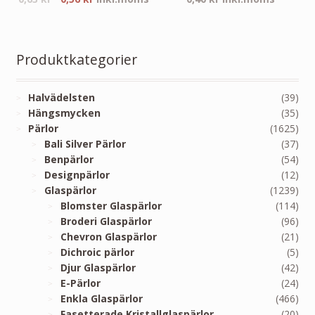
Produktkategorier
Halvädelsten
(39)
Hängsmycken
(35)
Pärlor
(1625)
Bali Silver Pärlor
(37)
Benpärlor
(54)
Designpärlor
(12)
Glaspärlor
(1239)
Blomster Glaspärlor
(114)
Broderi Glaspärlor
(96)
Chevron Glaspärlor
(21)
Dichroic pärlor
(5)
Djur Glaspärlor
(42)
E-Pärlor
(24)
Enkla Glaspärlor
(466)
Fasetterade Kristallglaspärlor
(20)