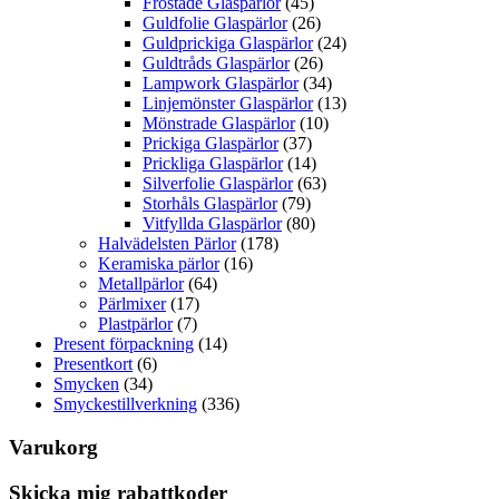
Frostade Glaspärlor
(45)
Guldfolie Glaspärlor
(26)
Guldprickiga Glaspärlor
(24)
Guldtråds Glaspärlor
(26)
Lampwork Glaspärlor
(34)
Linjemönster Glaspärlor
(13)
Mönstrade Glaspärlor
(10)
Prickiga Glaspärlor
(37)
Prickliga Glaspärlor
(14)
Silverfolie Glaspärlor
(63)
Storhåls Glaspärlor
(79)
Vitfyllda Glaspärlor
(80)
Halvädelsten Pärlor
(178)
Keramiska pärlor
(16)
Metallpärlor
(64)
Pärlmixer
(17)
Plastpärlor
(7)
Present förpackning
(14)
Presentkort
(6)
Smycken
(34)
Smyckestillverkning
(336)
Varukorg
Skicka mig rabattkoder