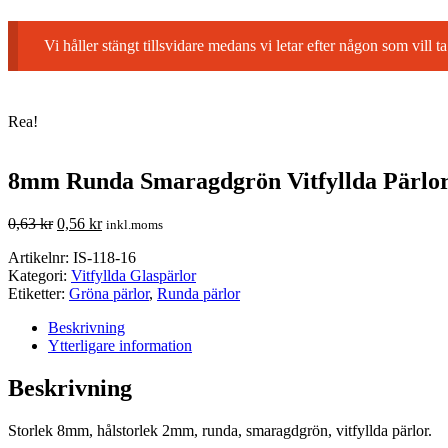
Vi håller stängt tillsvidare medans vi letar efter någon som vil
Rea!
8mm Runda Smaragdgrön Vitfyllda Pärlo
0,63
kr
0,56
kr
inkl.moms
Artikelnr:
IS-118-16
Kategori:
Vitfyllda Glaspärlor
Etiketter:
Gröna pärlor
,
Runda pärlor
Beskrivning
Ytterligare information
Beskrivning
Storlek 8mm, hålstorlek 2mm, runda, smaragdgrön, vitfyllda pärlor.