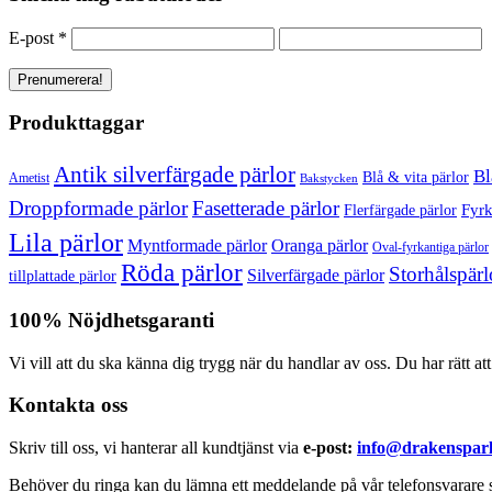
E-post
*
Produkttaggar
Antik silverfärgade pärlor
Bl
Blå & vita pärlor
Ametist
Bakstycken
Droppformade pärlor
Fasetterade pärlor
Fyrk
Flerfärgade pärlor
Lila pärlor
Myntformade pärlor
Oranga pärlor
Oval-fyrkantiga pärlor
Röda pärlor
Storhålspärl
Silverfärgade pärlor
tillplattade pärlor
100% Nöjdhetsgaranti
Vi vill att du ska känna dig trygg när du handlar av oss. Du har rätt at
Kontakta oss
Skriv till oss, vi hanterar all kundtjänst via
e-post:
info@drakensparl
Behöver du ringa kan du lämna ett meddelande på vår telefonsvarare s