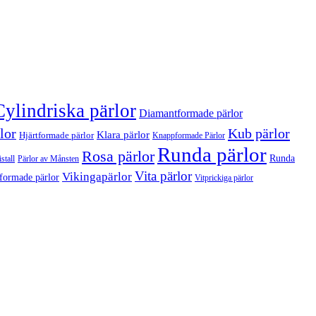
Cylindriska pärlor
Diamantformade pärlor
lor
Kub pärlor
Klara pärlor
Hjärtformade pärlor
Knappformade Pärlor
Runda pärlor
Rosa pärlor
Runda
stall
Pärlor av Månsten
Vita pärlor
Vikingapärlor
formade pärlor
Vitprickiga pärlor