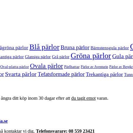
Blå pärlor
Bruna pärlor
ågröna pärlor
Bärnstensgula pärlor
Gröna pärlor
Gula pär
antiga pärlor
Glansiga pärlor
Grå pärlor
Ovala pärlor
Oval-platta pärlor
Pärlhattar
Pärlor av Bergkri
Pärlor av Aventurin
Svarta pärlor
or
Tefatsformade pärlor
Trekantiga pärlor
Tunn
t ångra ditt köp inom 30 dagar efter att
du tagit emot
varan.
a.se
å kontaktar vi dig.
Telefonsvarare: 08 559 23421