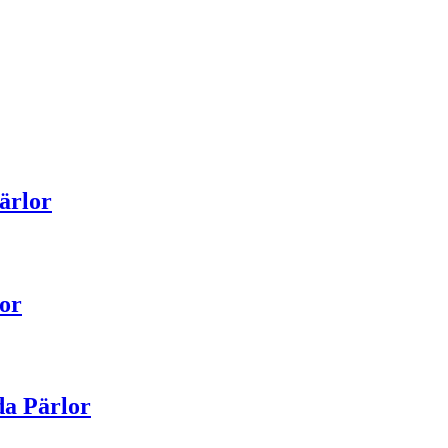
ärlor
or
da Pärlor