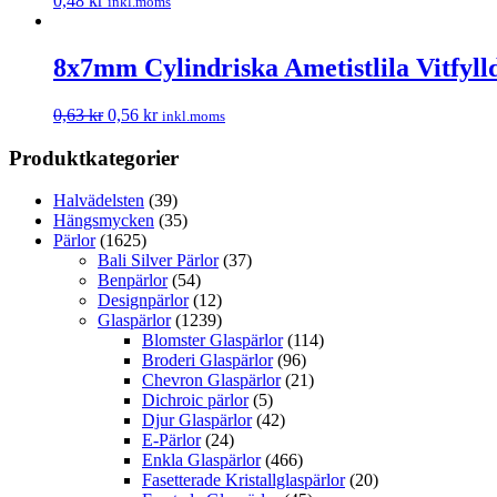
0,48
kr
inkl.moms
8x7mm Cylindriska Ametistlila Vitfyll
0,63
kr
0,56
kr
inkl.moms
Produktkategorier
Halvädelsten
(39)
Hängsmycken
(35)
Pärlor
(1625)
Bali Silver Pärlor
(37)
Benpärlor
(54)
Designpärlor
(12)
Glaspärlor
(1239)
Blomster Glaspärlor
(114)
Broderi Glaspärlor
(96)
Chevron Glaspärlor
(21)
Dichroic pärlor
(5)
Djur Glaspärlor
(42)
E-Pärlor
(24)
Enkla Glaspärlor
(466)
Fasetterade Kristallglaspärlor
(20)