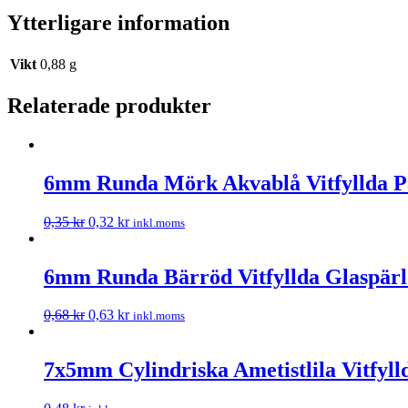
Ytterligare information
Vikt
0,88 g
Relaterade produkter
6mm Runda Mörk Akvablå Vitfyllda P
0,35
kr
0,32
kr
inkl.moms
6mm Runda Bärröd Vitfyllda Glaspärl
0,68
kr
0,63
kr
inkl.moms
7x5mm Cylindriska Ametistlila Vitfyll