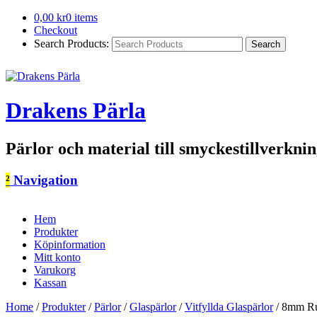
0,00
kr
0 items
Checkout
Search Products:
Drakens Pärla
Pärlor och material till smyckestillverkni
²
Navigation
Hem
Produkter
Köpinformation
Mitt konto
Varukorg
Kassan
Home
/
Produkter
/
Pärlor
/
Glaspärlor
/
Vitfyllda Glaspärlor
/
8mm Run