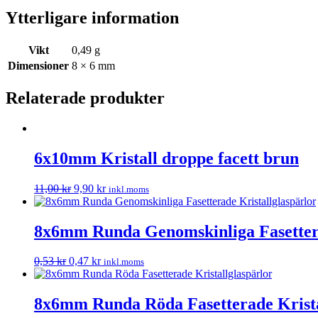
Ytterligare information
Vikt
0,49 g
Dimensioner
8 × 6 mm
Relaterade produkter
6x10mm Kristall droppe facett brun
11,00
kr
9,90
kr
inkl.moms
8x6mm Runda Genomskinliga Fasettera
0,53
kr
0,47
kr
inkl.moms
8x6mm Runda Röda Fasetterade Krista