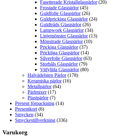
Fasetterade Kristallglaspärlor
(20)
Frostade Glaspärlor
(45)
Guldfolie Glaspärlor
(26)
Guldprickiga Glaspärlor
(24)
Guldtråds Glaspärlor
(26)
Lampwork Glaspärlor
(34)
Linjemönster Glaspärlor
(13)
Mönstrade Glaspärlor
(10)
Prickiga Glaspärlor
(37)
Prickliga Glaspärlor
(14)
Silverfolie Glaspärlor
(63)
Storhåls Glaspärlor
(79)
Vitfyllda Glaspärlor
(80)
Halvädelsten Pärlor
(178)
Keramiska pärlor
(16)
Metallpärlor
(64)
Pärlmixer
(17)
Plastpärlor
(7)
Present förpackning
(14)
Presentkort
(6)
Smycken
(34)
Smyckestillverkning
(336)
Varukorg