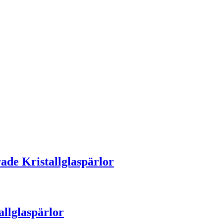
de Kristallglaspärlor
llglaspärlor