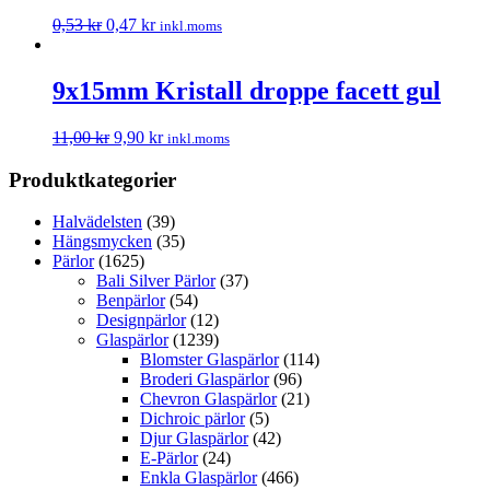
0,53
kr
0,47
kr
inkl.moms
9x15mm Kristall droppe facett gul
11,00
kr
9,90
kr
inkl.moms
Produktkategorier
Halvädelsten
(39)
Hängsmycken
(35)
Pärlor
(1625)
Bali Silver Pärlor
(37)
Benpärlor
(54)
Designpärlor
(12)
Glaspärlor
(1239)
Blomster Glaspärlor
(114)
Broderi Glaspärlor
(96)
Chevron Glaspärlor
(21)
Dichroic pärlor
(5)
Djur Glaspärlor
(42)
E-Pärlor
(24)
Enkla Glaspärlor
(466)