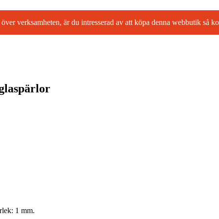
l ta över verksamheten, är du intresserad av att köpa denna webbutik så
glaspärlor
orlek: 1 mm.