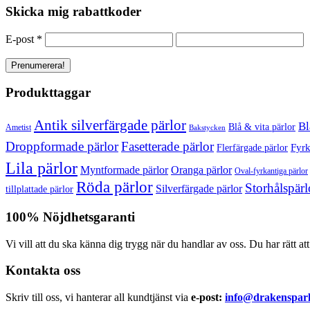
Skicka mig rabattkoder
E-post
*
Produkttaggar
Antik silverfärgade pärlor
Bl
Blå & vita pärlor
Ametist
Bakstycken
Droppformade pärlor
Fasetterade pärlor
Fyrk
Flerfärgade pärlor
Lila pärlor
Myntformade pärlor
Oranga pärlor
Oval-fyrkantiga pärlor
Röda pärlor
Storhålspärl
Silverfärgade pärlor
tillplattade pärlor
100% Nöjdhetsgaranti
Vi vill att du ska känna dig trygg när du handlar av oss. Du har rätt at
Kontakta oss
Skriv till oss, vi hanterar all kundtjänst via
e-post:
info@drakensparl