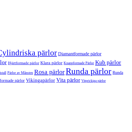
Cylindriska pärlor
Diamantformade pärlor
lor
Kub pärlor
Klara pärlor
Hjärtformade pärlor
Knappformade Pärlor
Runda pärlor
Rosa pärlor
Runda
stall
Pärlor av Månsten
Vita pärlor
Vikingapärlor
formade pärlor
Vitprickiga pärlor