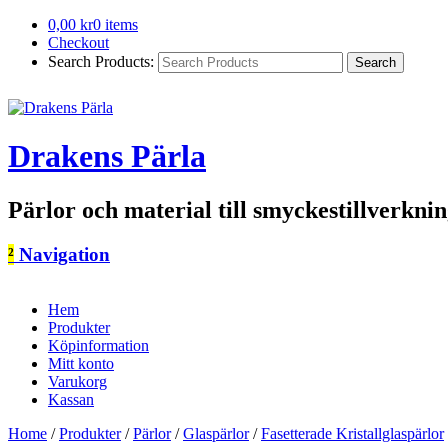
0,00
kr
0 items
Checkout
Search Products:
Drakens Pärla
Pärlor och material till smyckestillverkni
²
Navigation
Hem
Produkter
Köpinformation
Mitt konto
Varukorg
Kassan
Home
/
Produkter
/
Pärlor
/
Glaspärlor
/
Fasetterade Kristallglaspärlor