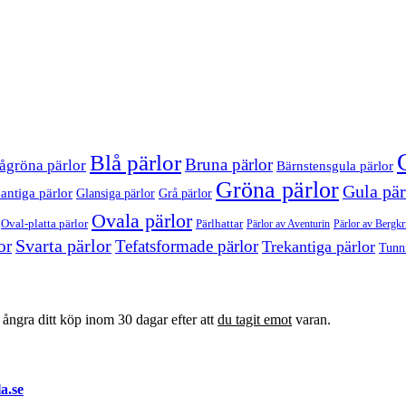
Blå pärlor
Bruna pärlor
ågröna pärlor
Bärnstensgula pärlor
Gröna pärlor
Gula pär
antiga pärlor
Glansiga pärlor
Grå pärlor
Ovala pärlor
Oval-platta pärlor
Pärlhattar
Pärlor av Bergkri
Pärlor av Aventurin
Svarta pärlor
or
Tefatsformade pärlor
Trekantiga pärlor
Tunn
t ångra ditt köp inom 30 dagar efter att
du tagit emot
varan.
a.se