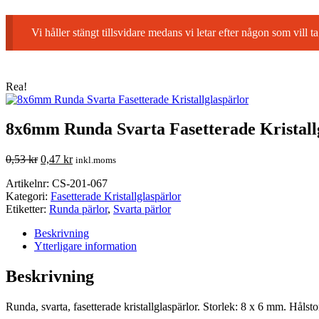
Vi håller stängt tillsvidare medans vi letar efter någon som vil
Rea!
8x6mm Runda Svarta Fasetterade Kristall
0,53
kr
0,47
kr
inkl.moms
Artikelnr:
CS-201-067
Kategori:
Fasetterade Kristallglaspärlor
Etiketter:
Runda pärlor
,
Svarta pärlor
Beskrivning
Ytterligare information
Beskrivning
Runda, svarta, fasetterade kristallglaspärlor. Storlek: 8 x 6 mm. Hålst