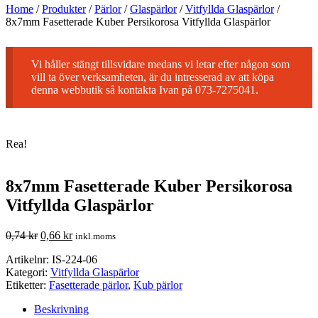
Home
/
Produkter
/
Pärlor
/
Glaspärlor
/
Vitfyllda Glaspärlor
/
8x7mm Fasetterade Kuber Persikorosa Vitfyllda Glaspärlor
Vi håller stängt tillsvidare medans vi letar efter någon som
vill ta över verksamheten, är du intresserad av att köpa
denna webbutik så kontakta Ivan på 073-7275041.
Rea!
8x7mm Fasetterade Kuber Persikorosa
Vitfyllda Glaspärlor
0,74
kr
0,66
kr
inkl.moms
Artikelnr:
IS-224-06
Kategori:
Vitfyllda Glaspärlor
Etiketter:
Fasetterade pärlor
,
Kub pärlor
Beskrivning