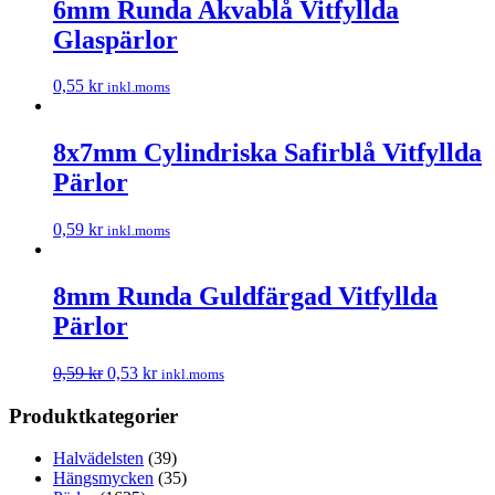
6mm Runda Akvablå Vitfyllda
Glaspärlor
0,55
kr
inkl.moms
8x7mm Cylindriska Safirblå Vitfyllda
Pärlor
0,59
kr
inkl.moms
8mm Runda Guldfärgad Vitfyllda
Pärlor
0,59
kr
0,53
kr
inkl.moms
Produktkategorier
Halvädelsten
(39)
Hängsmycken
(35)