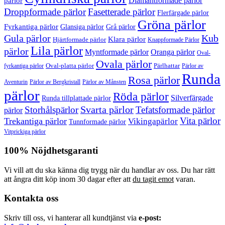
Diamantformade pärlor
pärlor
Droppformade pärlor
Fasetterade pärlor
Flerfärgade pärlor
Gröna pärlor
Fyrkantiga pärlor
Glansiga pärlor
Grå pärlor
Gula pärlor
Kub
Klara pärlor
Hjärtformade pärlor
Knappformade Pärlor
Lila pärlor
pärlor
Myntformade pärlor
Oranga pärlor
Oval-
Ovala pärlor
Oval-platta pärlor
Pärlhattar
fyrkantiga pärlor
Pärlor av
Runda
Rosa pärlor
Pärlor av Bergkristall
Aventurin
Pärlor av Månsten
pärlor
Röda pärlor
Silverfärgade
Runda tillplattade pärlor
Svarta pärlor
Storhålspärlor
Tefatsformade pärlor
pärlor
Vita pärlor
Trekantiga pärlor
Vikingapärlor
Tunnformade pärlor
Vitprickiga pärlor
100% Nöjdhetsgaranti
Vi vill att du ska känna dig trygg när du handlar av oss. Du har rätt
att ångra ditt köp inom 30 dagar efter att
du tagit emot
varan.
Kontakta oss
Skriv till oss, vi hanterar all kundtjänst via
e-post: