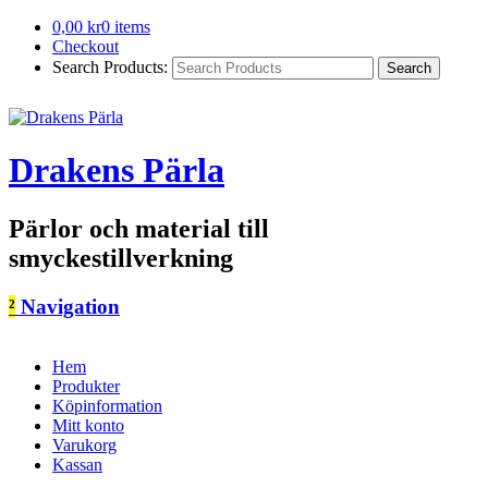
0,00
kr
0 items
Checkout
Search Products:
Drakens Pärla
Pärlor och material till
smyckestillverkning
²
Navigation
Hem
Produkter
Köpinformation
Mitt konto
Varukorg
Kassan