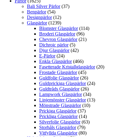
Pärlor
(1625)
Bali Silver Pärlor
(37)
Benpärlor
(54)
Designpärlor
(12)
Glaspärlor
(1239)
Blomster Glaspärlor
(114)
Broderi Glaspärlor
(96)
Chevron Glaspärlor
(21)
Dichroic pärlor
(5)
Djur Glaspärlor
(42)
E-Pärlor
(24)
Enkla Glaspärlor
(466)
Fasetterade Kristallglaspärlor
(20)
Frostade Glaspärlor
(45)
Guldfolie Glaspärlor
(26)
Guldprickiga Glaspärlor
(24)
Guldtråds Glaspärlor
(26)
Lampwork Glaspärlor
(34)
Linjemönster Glaspärlor
(13)
Mönstrade Glaspärlor
(10)
Prickiga Glaspärlor
(37)
Prickliga Glaspärlor
(14)
Silverfolie Glaspärlor
(63)
Storhåls Glaspärlor
(79)
Vitfyllda Glaspärlor
(80)